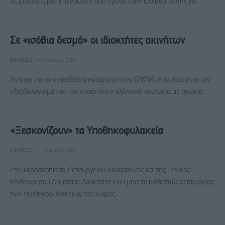
τις μεγαλύτερες επενδύσεις που έγιναν στην Ελλάδα, αυτής για…
Σε «ισόβια δεσμά» οι ιδιοκτήτες ακινήτων
ΕΙΔΉΣΕΙΣ
6 Ιουνίου, 2016
Αντί για την επαγγελθείσα κατάργηση του ΕΝΦΙΑ, ή τουλάχιστον τον
εξορθολογισμό του, τον οποίο όλη η ελληνική κοινωνία με αγωνία…
«Ξεσκονίζουν» τα Υποθηκοφυλακεία
ΕΙΔΉΣΕΙΣ
6 Ιουνίου, 2016
Στο μικροσκόπιο του Υπουργείου Δικαιοσύνης και της Γενικής
Επιθεωρητού Δημόσιας Διοίκησης έχει μπει το καθεστώς λειτουργίας
των Υποθηκοφυλακείων της χώρας,…