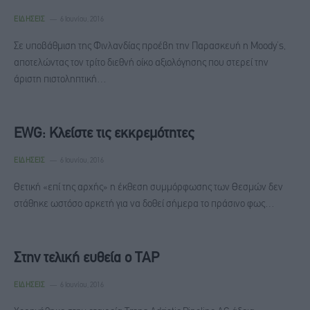
ΕΙΔΉΣΕΙΣ
6 Ιουνίου, 2016
Σε υποβάθμιση της Φινλανδίας προέβη την Παρασκευή η Moody’s,
αποτελώντας τον τρίτο διεθνή οίκο αξιολόγησης που στερεί την
άριστη πιστοληπτική…
EWG: Κλείστε τις εκκρεμότητες
ΕΙΔΉΣΕΙΣ
6 Ιουνίου, 2016
Θετική «επί της αρχής» η έκθεση συμμόρφωσης των Θεσμών δεν
στάθηκε ωστόσο αρκετή για να δοθεί σήμερα το πράσινο φως…
Στην τελική ευθεία ο TAP
ΕΙΔΉΣΕΙΣ
6 Ιουνίου, 2016