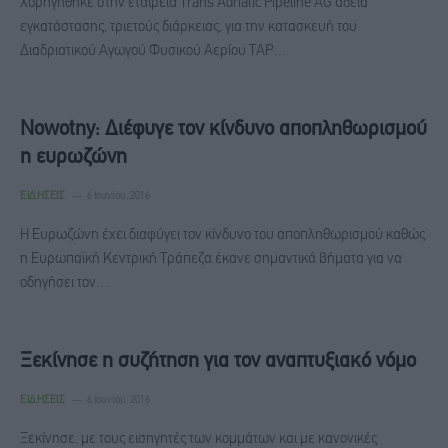
Χορηγήθηκε στην εταιρεία Trans Adriatic Pipeline AG άδεια
εγκατάστασης, τριετούς διάρκειας, για την κατασκευή του
Διαδριατικού Αγωγού Φυσικού Αερίου ΤΑΡ…
Nowotny: Διέφυγε τον κίνδυνο αποπληθωρισμού
η ευρωζώνη
ΕΙΔΉΣΕΙΣ
6 Ιουνίου, 2016
Η Ευρωζώνη έχει διαφύγει τον κίνδυνο του αποπληθωρισμού καθώς
η Ευρωπαϊκή Κεντρική Τράπεζα έκανε σημαντικά βήματα για να
οδηγήσει τον…
Ξεκίνησε η συζήτηση για τον αναπτυξιακό νόμο
ΕΙΔΉΣΕΙΣ
6 Ιουνίου, 2016
Ξεκίνησε, με τους εισηγητές των κομμάτων και με κανονικές