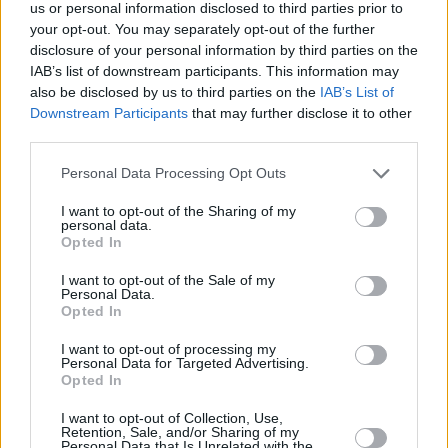
us or personal information disclosed to third parties prior to
ΕΙΔΉΣΕΙΣ
5 Ιουνίου, 2016
your opt-out. You may separately opt-out of the further
disclosure of your personal information by third parties on the
Επιτακτική ανάγκη θεωρεί ο γ.γ. του ΟΟΣΑ Άνχελ Γκουρία την
IAB’s list of downstream participants. This information may
ελάφρυνση του χρέους. Σε συνέντευξή του στην Καθημερινή τονίζει
also be disclosed by us to third parties on the
IAB’s List of
ότι…
Downstream Participants
that may further disclose it to other
third parties.
Personal Data Processing Opt Outs
Σαρωτικές αλλαγές στο Δημόσιο
I want to opt-out of the Sharing of my
personal data.
ΕΙΔΉΣΕΙΣ
5 Ιουνίου, 2016
Opted In
Το Υπουργείο Διοικητικής Ανασυγκρότησης έχει ήδη έτοιμο το νέο
I want to opt-out of the Sale of my
θεσμικό πλαίσιο για την κινητικότητα, που αναμένεται να ψηφιστεί
Personal Data.
Opted In
εντός του…
I want to opt-out of processing my
Personal Data for Targeted Advertising.
Opted In
Παράταση στις αιτήσεις για το νέο ΕΣΠΑ
I want to opt-out of Collection, Use,
ΕΙΔΉΣΕΙΣ
5 Ιουνίου, 2016
Retention, Sale, and/or Sharing of my
Personal Data that Is Unrelated with the