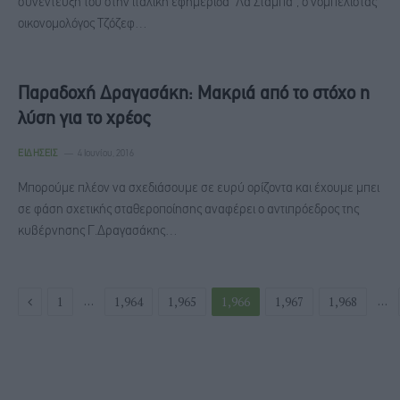
συνέντευξή του στην ιταλική εφημερίδα "Λα Στάμπα", ο νομπελίστας
οικονομολόγος Τζόζεφ…
Παραδοχή Δραγασάκη: Μακριά από το στόχο η
λύση για το χρέος
ΕΙΔΉΣΕΙΣ
4 Ιουνίου, 2016
Μπορούμε πλέον να σχεδιάσουμε σε ευρύ ορίζοντα και έχουμε μπει
σε φάση σχετικής σταθεροποίησης αναφέρει ο αντιπρόεδρος της
κυβέρνησης Γ.Δραγασάκης…
Previous
…
…
1
1,964
1,965
1,966
1,967
1,968