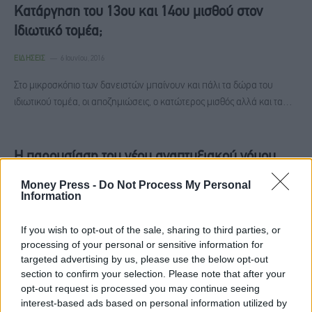
Kατάργηση του 13ου και 14ου μισθού στον
Ιδιωτικό τομέα;
ΕΙΔΉΣΕΙΣ
6 Ιουνίου, 2016
Στο μικροσκόπιο των δανειστών μπαίνουν και πάλι τα δώρα του
ιδιωτικού τομέα, οι αποζημιώσεις, ο κατώτερος μισθός αλλά και τα…
H παρουσίαση του νέου αναπτυξιακού νόμου
Money Press -
Do Not Process My Personal
ΕΙΔΉΣΕΙΣ
5 Ιουνίου, 2016
Information
Συνέντευξη Τύπου θα πραγματοποιηθεί αύριο Δευτέρα 6 Ιουνίου
2016, στο υπουργείο Οικονομίας για να παρουσιαστεί ο αναπτυξιακός
If you wish to opt-out of the sale, sharing to third parties, or
processing of your personal or sensitive information for
νόμος. Στη συνέντευξη…
targeted advertising by us, please use the below opt-out
section to confirm your selection. Please note that after your
opt-out request is processed you may continue seeing
Γκουρία: Κλειδί οι μεταρρυθμίσεις
interest-based ads based on personal information utilized by