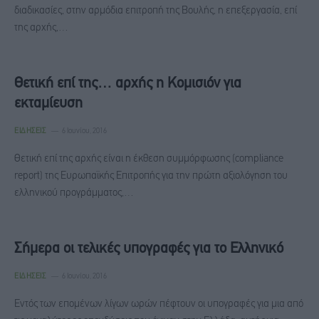
διαδικασίες, στην αρμόδια επιτροπή της Βουλής, η επεξεργασία, επί
της αρχής,…
Θετική επί της… αρχής η Κομισιόν για
εκταμίευση
ΕΙΔΉΣΕΙΣ
6 Ιουνίου, 2016
Θετική επί της αρχής είναι η έκθεση συμμόρφωσης (compliance
report) της Ευρωπαϊκής Επιτροπής για την πρώτη αξιολόγηση του
ελληνικού προγράμματος,…
Σήμερα οι τελικές υπογραφές για το Ελληνικό
ΕΙΔΉΣΕΙΣ
6 Ιουνίου, 2016
Εντός των επομένων λίγων ωρών πέφτουν οι υπογραφές για μια από