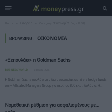
Home
»
Ειδήσεις
»
Category: "Οικονομία" (Page 1966)
BROWSING:
ΟΙΚΟΝΟΜΊΑ
«Ξεπουλάει» η Goldman Sachs
BUSINESS WORLD
6 Ιουνίου, 2016
Η Goldman Sachs πουλάει μερίδια μειοψηφίας σε πέντε hedge funds
στην Affiliated Managers Group για περίπου 800 εκατ. δολάρια. Η…
Νομοθετική ρύθμιση για ασφαλισμένους με...