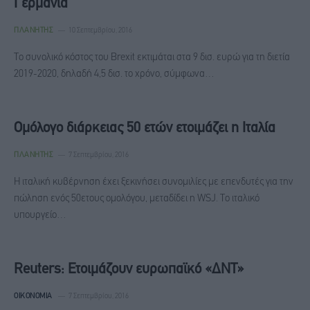
Γερμανία
ΠΛΑΝΉΤΗΣ
10 Σεπτεμβρίου, 2016
Το συνολικό κόστος του Brexit εκτιμάται στα 9 δισ. ευρώ για τη διετία
2019-2020, δηλαδή 4,5 δισ. το χρόνο, σύμφωνα…
Ομόλογο διάρκειας 50 ετών ετοιμάζει η Ιταλία
ΠΛΑΝΉΤΗΣ
7 Σεπτεμβρίου, 2016
Η ιταλική κυβέρνηση έχει ξεκινήσει συνομιλίες με επενδυτές για την
πώληση ενός 50ετους ομολόγου, μεταδίδει η WSJ. Το ιταλικό
υπουργείο…
Reuters: Ετοιμάζουν ευρωπαϊκό «ΔΝΤ»
ΟΙΚΟΝΟΜΊΑ
7 Σεπτεμβρίου, 2016