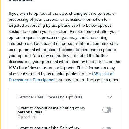
FT: Μυθικά ποσά για μεταγραφές στην Premier
League
If you wish to opt-out of the sale, sharing to third parties, or
processing of your personal or sensitive information for
ΠΛΑΝΉΤΗΣ
3 Σεπτεμβρίου, 2016
targeted advertising by us, please use the below opt-out
section to confirm your selection. Please note that after your
Οι ποδοσφαιρικοί σύλλογοι της Premier League έχουν καταρρίψει
opt-out request is processed you may continue seeing
όλα τα ρεκόρ στις μεταγραφές παικτών αυτό το καλοκαίρι. Σύμφωνα
interest-based ads based on personal information utilized by
us or personal information disclosed to third parties prior to
με την…
your opt-out. You may separately opt-out of the further
disclosure of your personal information by third parties on the
IAB’s list of downstream participants. This information may
Βαθύτερες περικοπές εξετάζει η Deutsche Bank
also be disclosed by us to third parties on the
IAB’s List of
Downstream Participants
that may further disclose it to other
ΠΛΑΝΉΤΗΣ
2 Σεπτεμβρίου, 2016
third parties.
Βαθύτερες και ευρύτερες περικοπές αναμένεται να εξετάσουν τα
Personal Data Processing Opt Outs
διευθυντικά στελέχη της Deutsche Bank, εν όψει της κρίσιμης
I want to opt-out of the Sharing of my
συνάντησής τους, το…
personal data.
Opted In
I want to opt-out of the Sale of my