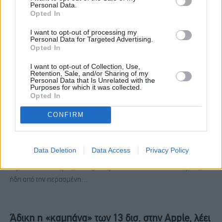
Ποιους όρους θέτει η Λαγκάρντ για να συμετέχει
Personal Data.
Opted In
σε νέο Ελληνικό πρόγραμμα
I want to opt-out of processing my
ΟΙΚΟΝΟΜΊΑ
2 Σεπτεμβρίου, 2016
Personal Data for Targeted Advertising.
Opted In
Νέο μήνυμα σε Αθήνα και Βερολίνο απέστειλε η Κριστίν Λαγκάρντ
I want to opt-out of Collection, Use,
τονίζοντας ότι χωρίς αναδιάρθρωση χρέους το ΔΝΤ «δεν είναι
Retention, Sale, and/or Sharing of my
έτοιμο»…
Personal Data that Is Unrelated with the
Purposes for which it was collected.
Opted In
CONFIRM
ΦΠΑ και στην… Αίγυπτο
ΠΛΑΝΉΤΗΣ
1 Σεπτεμβρίου, 2016
Data Deletion
Data Access
Privacy Policy
Ο Φόρος Προστιθέμενης Αξίας (ΦΠΑ) "εισβάλλει" πλέον και στην
αιγυπτιακή οικονομία, καθώς το αιγυπτιακό κοινοβούλιο ενέκρινε,
ήδη από την περασμένη…
Άδικη η «καμπάνα» των 13 δισ. στην Apple, λέει