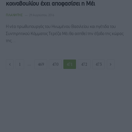
κοινοβουλίου έχει αποφασίσει η Μέι
ΠΛΑΝΉΤΗΣ
29 Αυγούστου, 2016
Η νέα πρωθυπουργός του Ηνωμένου Βασιλείου και ηγέτιδα του
Συντηρητικού Κόμματος Τερέζα Μέι θα αιτηθεί την έξοδο της χώρας
της…
Previous
Next
…
1
469
470
471
472
473