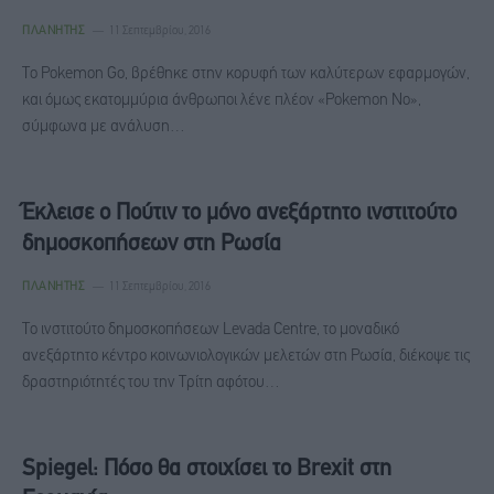
ΠΛΑΝΉΤΗΣ
11 Σεπτεμβρίου, 2016
Το Pokemon Go, βρέθηκε στην κορυφή των καλύτερων εφαρμογών,
και όμως εκατομμύρια άνθρωποι λένε πλέον «Pokemon Νo»,
σύμφωνα με ανάλυση…
Έκλεισε ο Πούτιν το μόνο ανεξάρτητο ινστιτούτο
δημοσκοπήσεων στη Ρωσία
ΠΛΑΝΉΤΗΣ
11 Σεπτεμβρίου, 2016
Το ινστιτούτο δημοσκοπήσεων Levada Centre, το μοναδικό
ανεξάρτητο κέντρο κοινωνιολογικών μελετών στη Ρωσία, διέκοψε τις
δραστηριότητές του την Τρίτη αφότου…
Spiegel: Πόσο θα στοιχίσει το Brexit στη