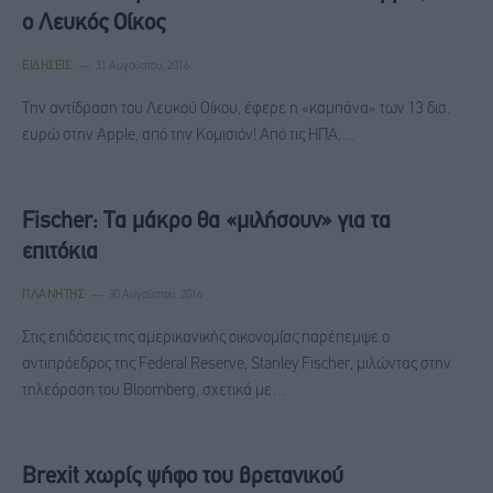
ο Λευκός Οίκος
ΕΙΔΉΣΕΙΣ
31 Αυγούστου, 2016
Την αντίδραση του Λευκού Οίκου, έφερε η «καμπάνα» των 13 δισ.
ευρώ στην Apple, από την Κομισιόν! Από τις ΗΠΑ,…
Fischer: Τα μάκρο θα «μιλήσουν» για τα
επιτόκια
ΠΛΑΝΉΤΗΣ
30 Αυγούστου, 2016
Στις επιδόσεις της αμερικανικής οικονομίας παρέπεμψε ο
αντιπρόεδρος της Federal Reserve, Stanley Fischer, μιλώντας στην
τηλεόραση του Bloomberg, σχετικά με…
Brexit χωρίς ψήφο του βρετανικού