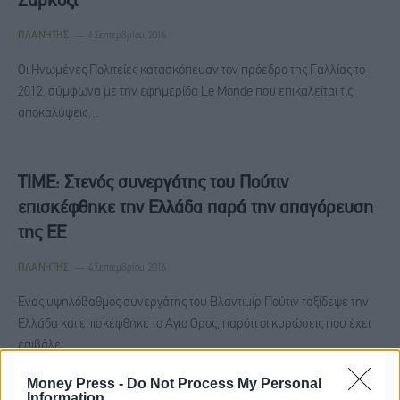
Σαρκοζί
ΠΛΑΝΉΤΗΣ
4 Σεπτεμβρίου, 2016
Οι Ηνωμένες Πολιτείες κατασκόπευαν τον πρόεδρο της Γαλλίας το
2012, σύμφωνα με την εφημερίδα Le Monde που επικαλείται τις
αποκαλύψεις…
TIME: Στενός συνεργάτης του Πούτιν
επισκέφθηκε την Ελλάδα παρά την απαγόρευση
της ΕΕ
ΠΛΑΝΉΤΗΣ
4 Σεπτεμβρίου, 2016
Ενας υψηλόβαθμος συνεργάτης του Βλαντιμίρ Πούτιν ταξίδεψε την
Ελλάδα και επισκέφθηκε το Αγιο Ορος, παρότι οι κυρώσεις που έχει
επιβάλει…
Money Press -
Do Not Process My Personal
Information