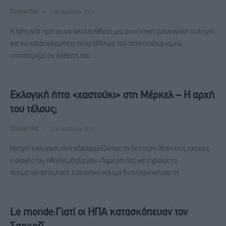
ΠΛΑΝΉΤΗΣ
5 Σεπτεμβρίου, 2016
Η Iαπωνία πρέπει να ακολουθήσει μια συνεκτική οικονομική πολιτική
για να καταπολεμήσει το πρόβλημα του αποπληθωρισμού,
υποστηρίζει σε έκθεση του…
Εκλογική ήττα «χαστούκι» στη Μέρκελ – H αρχή
του τέλους;
ΠΛΑΝΉΤΗΣ
5 Σεπτεμβρίου, 2016
Ηχηρή εκλογική νίκη εξασφαλίζοντας τη δεύτερη θέση στις τοπικές
εκλογές του Μεκλεμβούργου-Πομερανίας κατέγραψε το
αντιμεταναστευτικό, λαϊκιστικό κόμμα Εναλλακτική για τη…
Le monde:Γιατί οι ΗΠΑ κατασκόπευαν τον