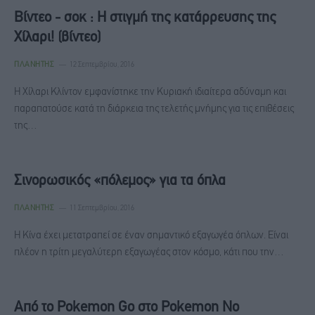
Βίντεο - σοκ : Η στιγμή της κατάρρευσης της
Χίλαρι! (βίντεο)
ΠΛΑΝΉΤΗΣ
12 Σεπτεμβρίου, 2016
Η Χίλαρι Κλίντον εμφανίστηκε την Κυριακή ιδιαίτερα αδύναμη και
παραπατούσε κατά τη διάρκεια της τελετής μνήμης για τις επιθέσεις
της…
Σινορωσικός «πόλεμος» για τα όπλα
ΠΛΑΝΉΤΗΣ
11 Σεπτεμβρίου, 2016
Η Κίνα έχει μετατραπεί σε έναν σημαντικό εξαγωγέα όπλων. Είναι
πλέον η τρίτη μεγαλύτερη εξαγωγέας στον κόσμο, κάτι που την…
Από το Pokemon Go στο Pokemon Νo