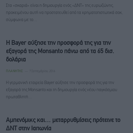
Στα «σκαριά» είναι η δημιουργία ενός «ΔΝΤ» της ευρωζώνης,
προκειμένου αυτή να προστατευθεί από τα χρηματοπιστωτικά σοκ,
σύμφωνα με το…
Η Bayer αύξησε την προσφορά της για την
εξαγορά της Monsanto πάνω από τα 65 δισ.
δολάρια
ΠΛΑΝΉΤΗΣ
7 Σεπτεμβρίου, 2016
H γερμανική εταιρεία Bayer αύξησε την προσφορά της για την
εξαγορά της Monsanto και τη δημιουργία ενός νέου παγκόσμιου
πρωταθλητή…
Αμπενόμικς και… μεταρρυθμίσεις πρότεινε το
ΔΝΤ στην Ιαπωνία