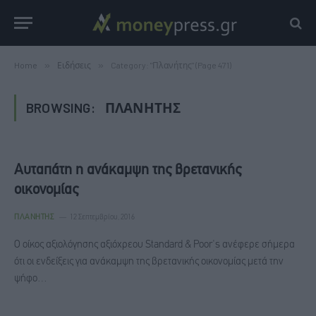
Home
»
Ειδήσεις
»
Category: "Πλανήτης" (Page 471)
BROWSING:
ΠΛΑΝΉΤΗΣ
Αυταπάτη η ανάκαμψη της βρετανικής
οικονομίας
ΠΛΑΝΉΤΗΣ
12 Σεπτεμβρίου, 2016
Ο οίκος αξιολόγησης αξιόχρεου Standard & Poor's ανέφερε σήμερα
ότι οι ενδείξεις για ανάκαμψη της βρετανικής οικονομίας μετά την
ψήφο…