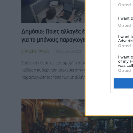
Opted 
I want t
Opted 
Δημόσιο: Ποιες αλλαγές έρχονται – Τι ισχύει
I want 
για το μπόνους παραγωγικότητας
Advertis
Opted 
ΔΗΜΌΣΙΟΣ ΤΟΜΈΑΣ
30 Αυγούστου, 2023
I want t
of my P
Σταδιακά τίθεται σε εφαρμογή η στοχοθεσία σε όλο το Δημόσιο,
was col
Opted 
καθώς η κυβέρνηση στοχεύει στην αύξηση της
παραγωγικότητας τόσο των υπαλλήλων μεμονωμένα όσο…