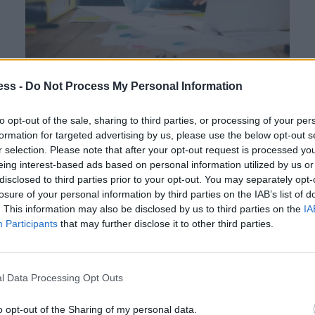
Ειδικός συμβουλεύει: Επτά μικρές αλλαγές
ess -
Do Not Process My Personal Information
για να γίνεις αποδοτικός το πρωί στη δουλειά
to opt-out of the sale, sharing to third parties, or processing of your per
ΕΡΓΑΣΊΑ
25 Δεκεμβρίου, 2023
formation for targeted advertising by us, please use the below opt-out s
r selection. Please note that after your opt-out request is processed y
«Όλοι μας έχουμε έναν ελαφρύ γενετικό προσανατολισμό σε
eing interest-based ads based on personal information utilized by us or
έναν από τους δύο τύπους, είτε είμαστε πρωινός είτε βραδινός
disclosed to third parties prior to your opt-out. You may separately opt-
τύπος», λέει…
losure of your personal information by third parties on the IAB’s list of
. This information may also be disclosed by us to third parties on the
IA
Participants
that may further disclose it to other third parties.
l Data Processing Opt Outs
o opt-out of the Sharing of my personal data.