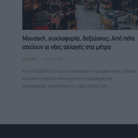
Μουσική, κυκλοφορία, δεξιώσεις: Από πότε
ισχύουν οι νέες αλλαγές στα μέτρα
ΕΙΔΉΣΕΙΣ
11 Ιουνίου, 2021
Από το Σάββατο 12 Ιουνίου επιστρέφει η μουσική στην εστίαση,
ενώ από 1η Ιουλίου καταργείται ο περιορισμός της
κυκλοφορίας, στα πλαίσια της νέας άρσης των…