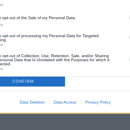
In
o opt-out of the Sale of my Personal Data.
In
Έρχεται ενιαίο πιστοποιητικό κληρονομιάς
to opt-out of processing my Personal Data for Targeted
-Τι αλλάζει
ing.
In
ΔΗΜΌΣΙΟΣ ΤΟΜΈΑΣ
31 Μαΐου, 2022
o opt-out of Collection, Use, Retention, Sale, and/or Sharing
ersonal Data that Is Unrelated with the Purposes for which it
Τη θέσπιση ενός ενιαίου πιστοποιητικού κληρονομιάς, το
lected.
In
οποίο θα ενσωματώνει πέντε υφιστάμενα πιστοποιητικά που
σχετίζονται με το ζήτημα, καθώς επίσης και την κατάργηση
CONFIRM
του…
Data Deletion
Data Access
Privacy Policy