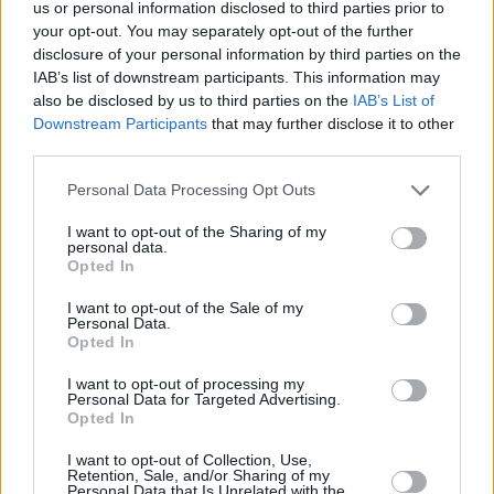
us or personal information disclosed to third parties prior to
Αναρτήθηκαν οι προσωρινοί πίνακες δικαιούχων, ωφελουμένων και
your opt-out. You may separately opt-out of the further
αποκλειομένων του προγράμματος κοινωνικού
disclosure of your personal information by third parties on the
IAB’s list of downstream participants. This information may
τουρισμού για συνταξιούχους ελεύθερους επαγγελματίες (τ. ΟΑΕΕ)
also be disclosed by us to third parties on the
IAB’s List of
περιόδου 2026-2027 της Δημόσιας Υπηρεσίας Απασχόλησης…
Downstream Participants
that may further disclose it to other
third parties.
Personal Data Processing Opt Outs
I want to opt-out of the Sharing of my
personal data.
Opted In
I want to opt-out of the Sale of my
Personal Data.
Opted In
I want to opt-out of processing my
Personal Data for Targeted Advertising.
Opted In
ΔΥΠΑ: Κατά 9,1% μειώθηκαν οι εγγεγραμμένοι
I want to opt-out of Collection, Use,
άνεργοι τον Απρίλιο
Retention, Sale, and/or Sharing of my
Personal Data that Is Unrelated with the