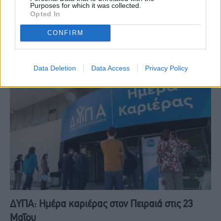
Purposes for which it was collected.
ΕΙΔΉΣΕΙΣ
20 Μαΐου, 2026
Opted In
Το σύνολο των εγγεγραμμένων για τον Απρίλιο 2026 ανήλθε σε
CONFIRM
737.625 άτομα καταγράφοντας μείωση κατά -73.699 άτομα (-9,1%)
σε σχέση με τον…
Data Deletion
Data Access
Privacy Policy
ΔΥΠΑ: Ημέρα καριέρας στον Πειραιά στις 23
Μαΐου