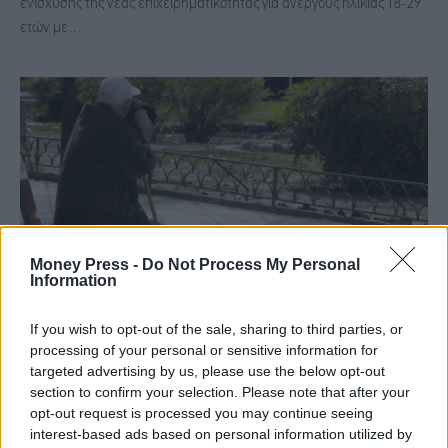
ενίσχυσης της νέας επιχειρηματικότητας για ανέργους ηλικίας 18-29
ετών με…
Money Press -
Do Not Process My Personal
Information
If you wish to opt-out of the sale, sharing to third parties, or
ΔΥΠΑ: Αναρτήθηκαν οι προσωρινοί πίνακες
processing of your personal or sensitive information for
κοινωνικού τουρισμού για συνταξιούχους
targeted advertising by us, please use the below opt-out
ελεύθερους επαγγελματίες
section to confirm your selection. Please note that after your
opt-out request is processed you may continue seeing
ΤΟΥΡΙΣΜΌΣ
2 Ιουνίου, 2026
interest-based ads based on personal information utilized by