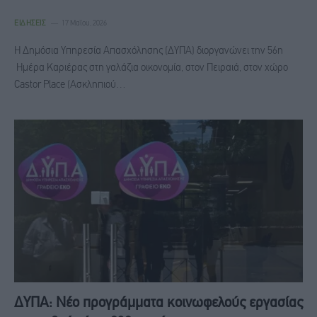
ΕΙΔΉΣΕΙΣ
17 Μαΐου, 2026
Η Δημόσια Υπηρεσία Απασχόλησης (ΔΥΠΑ) διοργανώνει την 56η
Ημέρα Καριέρας στη γαλάζια οικονομία, στον Πειραιά, στον χώρο
Castor Place (Ασκληπιού…
ΔΥΠΑ: Νέο προγράμματα κοινωφελούς εργασίας