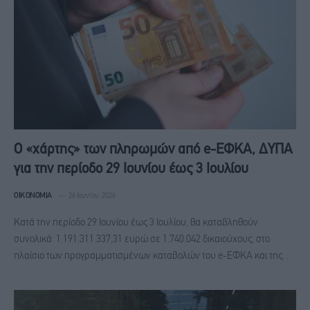
Ο «χάρτης» των πληρωμών από e-ΕΦΚΑ, ΔΥΠΑ
για την περίοδο 29 Ιουνίου έως 3 Iουλίου
ΟΙΚΟΝΟΜΊΑ
26 Ιουνίου, 2026
Κατά την περίοδο 29 Ιουνίου έως 3 Ιουλίου, θα καταβληθούν
συνολικά 1.191.311.337,31 ευρώ σε 1.740.042 δικαιούχους, στο
πλαίσιο των προγραμματισμένων καταβολών του e-ΕΦΚΑ και της…