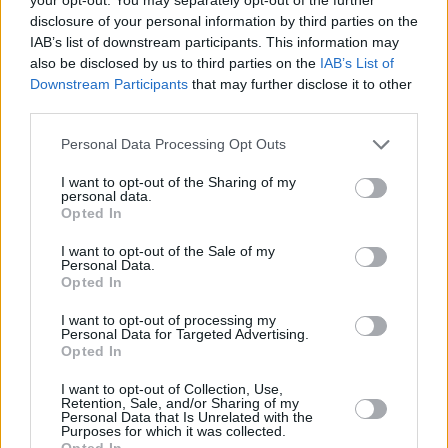
disclosure of your personal information by third parties on the
βρέθηκε κάποιος τυχερος.…
IAB’s list of downstream participants. This information may
also be disclosed by us to third parties on the
IAB’s List of
Downstream Participants
that may further disclose it to other
third parties.
Personal Data Processing Opt Outs
I want to opt-out of the Sharing of my
personal data.
Opted In
I want to opt-out of the Sale of my
Personal Data.
Opted In
I want to opt-out of processing my
Λόττο: Τα αποτελέσματα της κλήρωσης της
Personal Data for Targeted Advertising.
Opted In
Τετάρτης
I want to opt-out of Collection, Use,
SPORT & BUSINESS
15 Ιανουαρίου, 2026
Retention, Sale, and/or Sharing of my
Personal Data that Is Unrelated with the
Purposes for which it was collected.
Πραγματοποιήθηκε το βράδυ της Τετάρτης η κλήρωση 2692 του
Opted In