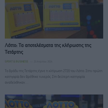
Λόττο: Τα αποτελέσματα της κλήρωσης της
Τετάρτης
SPORT & BUSINESS
23 Απριλίου, 2026
Το βράδυ της Τετάρτης έγινε η κλήρωση 2720 του Λόττο. Στην πρώτη
κατηγορία δεν βρέθηκε τυχερός. Στη δεύτερη κατηγορία
αναδείχθηκαν…