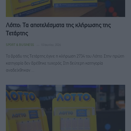
Λόττο: Τα αποτελέσματα της κλήρωσης της
Τετάρτης
SPORT & BUSINESS
10 Ιουνίου, 2026
Το βράδυ της Τετάρτης έγινε η κλήρωση 2734 του Λόττο. Στην πρώτη
κατηγορία δεν βρέθηκε τυχερός. Στη δεύτερη κατηγορία
αναδείχθηκαν…