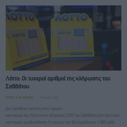
Λόττο: Οι τυχεροί αριθμοί της κλήρωσης του
Σαββάτου
SPORT & BUSINESS
7 Μαρτίου, 2026
Δεν βρέθηκε νικητής στην πρώτη
κατηγορία του Λόττο στην κλήρωση 2707 του Σαββάτου Στη δεύτερη
κατηγορία αναδείχθηκαν 9 τυχεροί που θα λαμβάνουν 1.000 κάθε