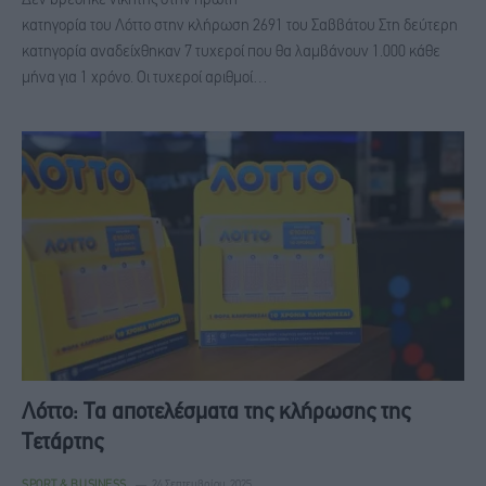
Δεν βρέθηκε νικητής στην πρώτη
κατηγορία του Λόττο στην κλήρωση 2691 του Σαββάτου Στη δεύτερη
κατηγορία αναδείχθηκαν 7 τυχεροί που θα λαμβάνουν 1.000 κάθε
μήνα για 1 χρόνο. Οι τυχεροί αριθμοί…
Λόττο: Τα αποτελέσματα της κλήρωσης της
Τετάρτης
SPORT & BUSINESS
24 Σεπτεμβρίου, 2025