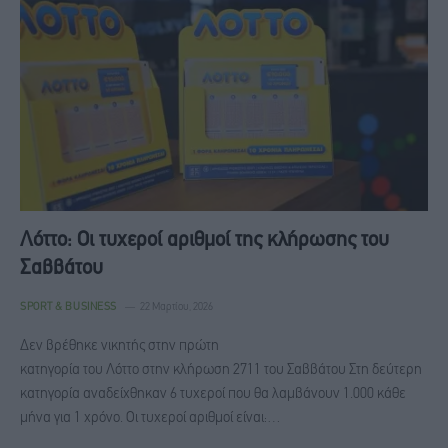
Λόττο: Οι τυχεροί αριθμοί της κλήρωσης του
Σαββάτου
SPORT & BUSINESS
22 Μαρτίου, 2026
Δεν βρέθηκε νικητής στην πρώτη
κατηγορία του Λόττο στην κλήρωση 2711 του Σαββάτου Στη δεύτερη
κατηγορία αναδείχθηκαν 6 τυχεροί που θα λαμβάνουν 1.000 κάθε
μήνα για 1 χρόνο. Οι τυχεροί αριθμοί είναι:…