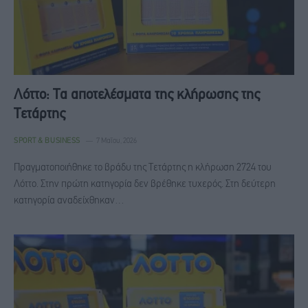
Λόττο: Τα αποτελέσματα της κλήρωσης της
Τετάρτης
SPORT & BUSINESS
7 Μαΐου, 2026
Πραγματοποιήθηκε το βράδυ της Τετάρτης η κλήρωση 2724 του
Λόττο. Στην πρώτη κατηγορία δεν βρέθηκε τυχερός. Στη δεύτερη
κατηγορία αναδείχθηκαν…