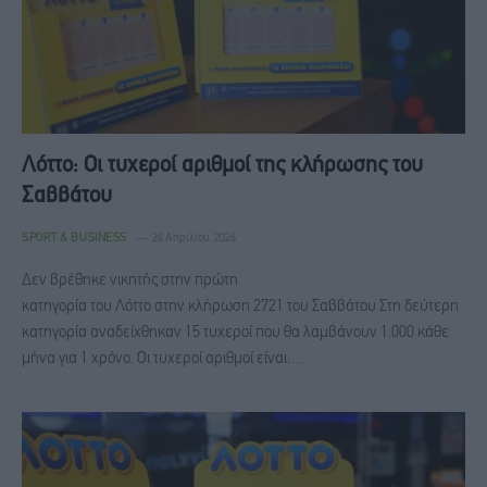
Λόττο: Οι τυχεροί αριθμοί της κλήρωσης του
Σαββάτου
SPORT & BUSINESS
26 Απριλίου, 2026
Δεν βρέθηκε νικητής στην πρώτη
κατηγορία του Λόττο στην κλήρωση 2721 του Σαββάτου Στη δεύτερη
κατηγορία αναδείχθηκαν 15 τυχεροί που θα λαμβάνουν 1.000 κάθε
μήνα για 1 χρόνο. Οι τυχεροί αριθμοί είναι:…