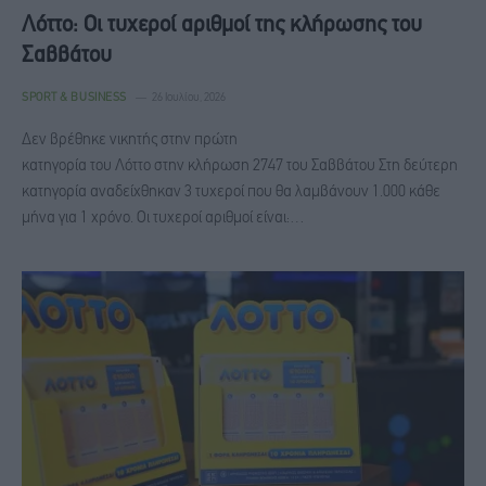
Λόττο: Οι τυχεροί αριθμοί της κλήρωσης του
Σαββάτου
SPORT & BUSINESS
26 Ιουλίου, 2026
Δεν βρέθηκε νικητής στην πρώτη
κατηγορία του Λόττο στην κλήρωση 2747 του Σαββάτου Στη δεύτερη
κατηγορία αναδείχθηκαν 3 τυχεροί που θα λαμβάνουν 1.000 κάθε
μήνα για 1 χρόνο. Οι τυχεροί αριθμοί είναι:…