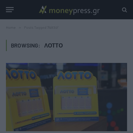
Home
»
Posts Tagged "Λοττο"
BROWSING:
ΛΟΤΤΟ