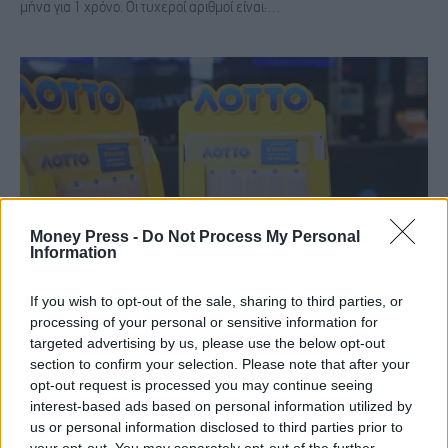
μήνα για 1 χρόνο. Οι τυχεροί αριθμοί είναι:…
Money Press -
Do Not Process My Personal
Information
If you wish to opt-out of the sale, sharing to third parties, or
Λόττο: Οι τυχεροί αριθμοί της κλήρωσης του
processing of your personal or sensitive information for
Σαββάτου
targeted advertising by us, please use the below opt-out
section to confirm your selection. Please note that after your
opt-out request is processed you may continue seeing
SPORT & BUSINESS
21 Φεβρουαρίου, 2026
interest-based ads based on personal information utilized by
Δεν βρέθηκε νικητής στην πρώτη κατηγορία του Λόττο στην
us or personal information disclosed to third parties prior to
κλήρωση 2703 του Σαββάτου Και στη δεύτερη κατηγορία δεν
your opt-out. You may separately opt-out of the further