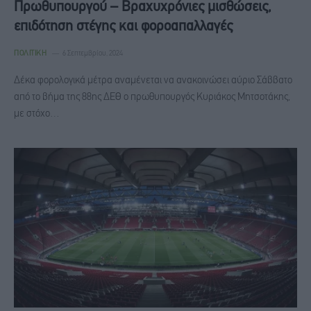
Πρωθυπουργού – Βραχυχρόνιες μισθώσεις,
επιδότηση στέγης και φοροαπαλλαγές
ΠΟΛΙΤΙΚΉ
6 Σεπτεμβρίου, 2024
Δέκα φορολογικά μέτρα αναμένεται να ανακοινώσει αύριο Σάββατο
από το βήμα της 88ης ΔΕΘ ο πρωθυπουργός Κυριάκος Μητσοτάκης,
με στόχο…