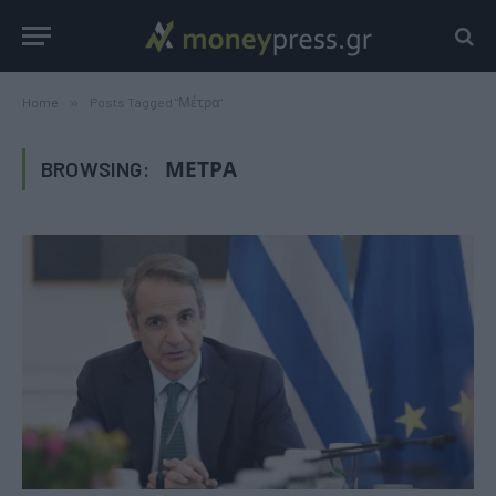
Home
»
Posts Tagged "Μέτρα"
BROWSING:
ΜΈΤΡΑ