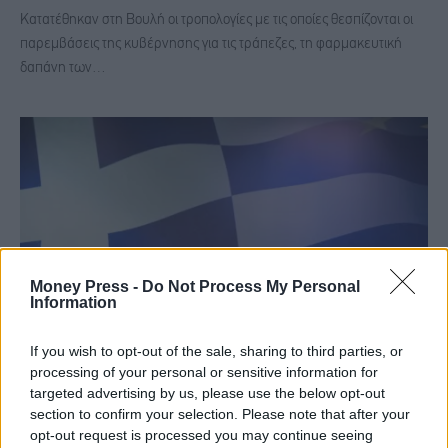
Κατατέθηκαν στη Βουλή οι τροπολογίες με τις οποίες θεσπίζονται οι
παρεμβάσεις της κυβέρνησης για τις τράπεζες, τη φαρμακευτική
δαπάνη των…
Money Press -
Do Not Process My Personal
Information
If you wish to opt-out of the sale, sharing to third parties, or
processing of your personal or sensitive information for
Aυτά είναι τα μέτρα για τις τράπεζες - Στα 350
targeted advertising by us, please use the below opt-out
εκατ. το κόστος για το 2025 - Θα ισχύσουν από
section to confirm your selection. Please note that after your
τα μέσα Ιανουαρίου
opt-out request is processed you may continue seeing