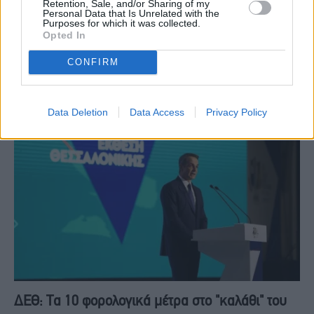
Retention, Sale, and/or Sharing of my
Personal Data that Is Unrelated with the
Purposes for which it was collected.
ΟΙΚΟΝΟΜΊΑ
25 Οκτωβρίου, 2024
Opted In
Η Ελληνική Αστυνομία, ενόψει του εορτασμού της 28ης
CONFIRM
Οκτωβρίου, λαμβάνει αυξημένα μέτρα τροχαίας και τροχονομικής
αστυνόμευσης κατά το διάστημα από 25 έως…
Data Deletion
Data Access
Privacy Policy
ΔΕΘ: Τα 10 φορολογικά μέτρα στο "καλάθι" του