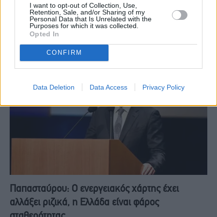
I want to opt-out of Collection, Use,
Retention, Sale, and/or Sharing of my
Οι εξελίξεις της σύγκρουσης στη Μέση Ανατολή και οι επιπτώσεις
Personal Data that Is Unrelated with the
Purposes for which it was collected.
στις διεθνείς ενεργειακές αγορές, συζητήθηκαν στη συνάντηση που
Opted In
είχε ο…
CONFIRM
Data Deletion
Data Access
Privacy Policy
Παπασταύρου: Ο ενεργειακός χάρτης έχει
αλλάξει ριζικά, η Ελλάδα είναι φάρος
σταθερότητας