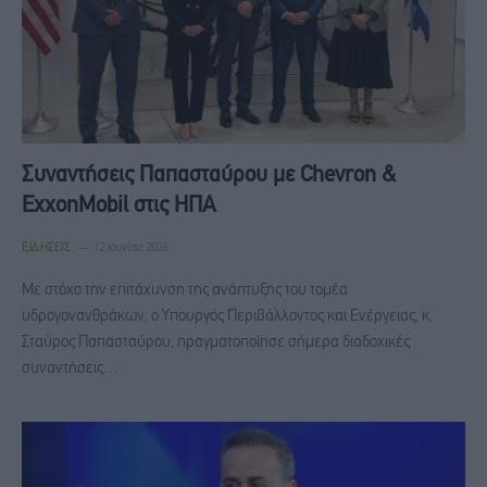
Συναντήσεις Παπασταύρου με Chevron &
ExxonMobil στις ΗΠΑ
ΕΙΔΉΣΕΙΣ
12 Ιουνίου, 2026
Με στόχο την επιτάχυνση της ανάπτυξης του τομέα
υδρογονανθράκων, ο Υπουργός Περιβάλλοντος και Ενέργειας, κ.
Σταύρος Παπασταύρου, πραγματοποίησε σήμερα διαδοχικές
συναντήσεις…