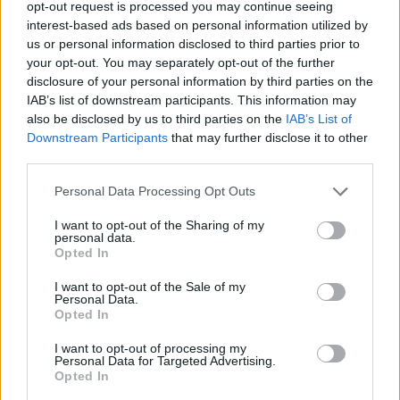
opt-out request is processed you may continue seeing
την αντιμετώπιση της ενεργειακής κρίσης, επεσήμανε ο υπουργός
interest-based ads based on personal information utilized by
Περιβάλλοντος και Ενέργειας, Σταύρος Παπασταύρου,…
us or personal information disclosed to third parties prior to
your opt-out. You may separately opt-out of the further
disclosure of your personal information by third parties on the
IAB’s list of downstream participants. This information may
also be disclosed by us to third parties on the
IAB’s List of
Downstream Participants
that may further disclose it to other
third parties.
Personal Data Processing Opt Outs
I want to opt-out of the Sharing of my
personal data.
Opted In
I want to opt-out of the Sale of my
Personal Data.
Παπασταύρου: Στρατηγικής σημασίας η
Opted In
συμμετοχή ExxonMobil και Chevron στην
I want to opt-out of processing my
Ελλάδα
Personal Data for Targeted Advertising.
Opted In
ΕΙΔΉΣΕΙΣ
26 Μαρτίου, 2026