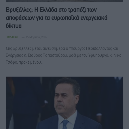
Βρυξέλλες: Η Ελλάδα στο τραπέζι των
αποφάσεων για τα ευρωπαϊκά ενεργειακά
δίκτυα
ΠΟΛΙΤΙΚΉ
15 Μαρτίου, 2026
Στις Βρυξέλλες μεταβαίνει σήμερα ο Υπουργός Περιβάλλοντος και
Ενέργειας κ. Σταύρος Παπασταύρου, μαζί με τον Υφυπουργό, κ. Νίκο
Τσάφο, προκειμένου…