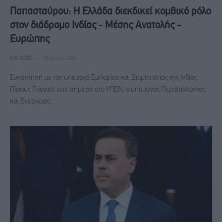
Παπασταύρου: Η Ελλάδα διεκδικεί κομβικό ρόλο
στον διάδρομο Ινδίας - Μέσης Ανατολής -
Ευρώπης
ΕΙΔΉΣΕΙΣ
30 Ιουνίου, 2026
Συνάντηση με τον υπουργό Εμπορίου και Βιομηχανίας της Ινδίας,
Πίγιους Γκόγιαλ είχε σήμερα στο ΥΠΕΝ, ο υπουργός Περιβάλλοντος
και Ενέργειας,…