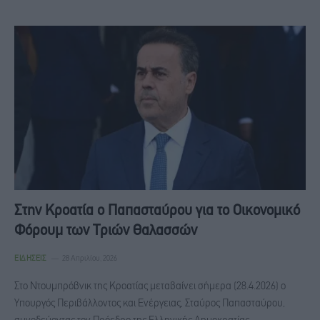
Στην Κροατία ο Παπασταύρου για το Οικονομικό
Φόρουμ των Τριών Θαλασσών
ΕΙΔΉΣΕΙΣ
28 Απριλίου, 2026
Στο Ντουμπρόβνικ της Κροατίας μεταβαίνει σήμερα (28.4.2026) ο
Υπουργός Περιβάλλοντος και Ενέργειας, Σταύρος Παπασταύρου,