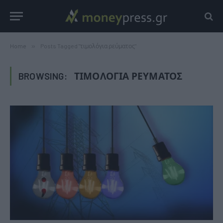
Home
»
Posts Tagged "τιμολόγια ρεύματος"
BROWSING:
ΤΙΜΟΛΌΓΙΑ ΡΕΎΜΑΤΟΣ