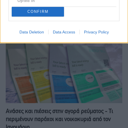
Opted In
Εικόνα σταθεροποίησης καταγράφεται στην εμπορική πολιτική των
CONFIRM
προμηθευτών ηλεκτρικής ενέργειας όσον αφορά τις χρεώσεις των
πράσινων τιμολογίων για τον Ιανουάριο,…
Data Deletion
Data Access
Privacy Policy
Ανάσες και πιέσεις στην αγορά ρεύματος - Τι
περιμένουν παρόχοι και νοικοκυριά από τον
Ιανουάριο