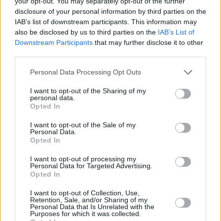
your opt-out. You may separately opt-out of the further
disclosure of your personal information by third parties on the
Προς τα μπλε τιμολόγια ηλεκτρικής ενέργειας κατευθύνεται ολοένα
IAB’s list of downstream participants. This information may
και μεγαλύτερο μέρος των καταναλωτών. Σύμφωνα με τα πιο
also be disclosed by us to third parties on the
IAB’s List of
πρόσφατα δεδομένα της Ρυθμιστικής Αρχής…
Downstream Participants
that may further disclose it to other
third parties.
Personal Data Processing Opt Outs
I want to opt-out of the Sharing of my
personal data.
Opted In
I want to opt-out of the Sale of my
Personal Data.
Opted In
I want to opt-out of processing my
Personal Data for Targeted Advertising.
Opted In
Σταθερά τα "πράσινα" τιμολόγια ρεύματος τον
I want to opt-out of Collection, Use,
Ιανουάριο - Από 13,9 έως 25,2 λεπτά ανά kWh
Retention, Sale, and/or Sharing of my
Personal Data that Is Unrelated with the
Purposes for which it was collected.
ΕΙΔΉΣΕΙΣ
2 Ιανουαρίου, 2026