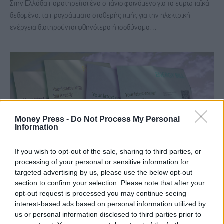
Στην Ελλάδα παρατηρείται ένα σπάνιο φαινόμενο για τα ευρωπαϊκά
δεδομένα: τα προγράμματα σταθερής τιμής για την ηλεκτρική
ενέργεια διατηρούνται φθηνότερα ή ισοδύναμα…
Money Press -
Do Not Process My Personal
Information
If you wish to opt-out of the sale, sharing to third parties, or
processing of your personal or sensitive information for
targeted advertising by us, please use the below opt-out
Ρεύμα με σταθερές χρεώσεις: Το «μπλε
section to confirm your selection. Please note that after your
opt-out request is processed you may continue seeing
τιμολόγιο» κερδίζει ένα στα τέσσερα νοικοκυριά
interest-based ads based on personal information utilized by
us or personal information disclosed to third parties prior to
ΕΙΔΉΣΕΙΣ
5 Ιανουαρίου, 2026