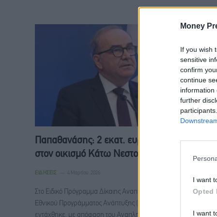
Money Pr
If you wish 
sensitive in
confirm you
continue se
information 
further disc
participants
Downstream 
Παπαθανάσης: 2 εκατ. ευρώ για ανάπλαση
στον οικισμό Κάτω Νεστορίου Καστοριάς
Persona
ΕΙΔΉΣΕΙΣ
4 Μαρτίου, 2026
I want t
Opted 
Στο Ειδικό Πρόγραμμα Δίκαιης Αναπτυξιακής Μετάβασης του
Εθνικού Προγράμματος Ανάπτυξης (ΕΠΑ) 2021-2025,
I want t
εντάχθηκε, με απόφαση του Αναπληρωτή Υπουργού Εθνικής