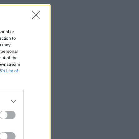
sonal or
ection to
ou may
 personal
out of the
 downstream
B’s List of