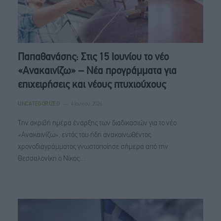
Παπαθανάσης: Στις 15 Ιουνίου το νέο
«Ανακαινίζω» – Νέα προγράμματα για
επιχειρήσεις και νέους πτυχιούχους
UNCATEGORIZED
4 Ιουνίου, 2026
Την ακριβή ημέρα έναρξης των διαδικασιών για το νέο
«Ανακαινίζω», εντός του ήδη ανακοινωθέντος
χρονοδιαγράμματος γνωστοποίησε σήμερα από την
Θεσσαλονίκη ο Νίκος…