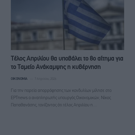
Tέλος Απριλίου θα υποβάλει το 8ο αίτημα για
το Ταμείο Ανάκαμψης η κυβέρνηση
ΟΙΚΟΝΟΜΊΑ
7 Απριλίου, 2026
Για την πορεία απορρόφησης των κονδυλίων μίλησε στο
ΕΡΤnews ο αναπληρωτής υπουργός Οικονομικών, Νίκος
Παπαθανάσης, τονίζοντας ότι τέλος Απριλίου η…