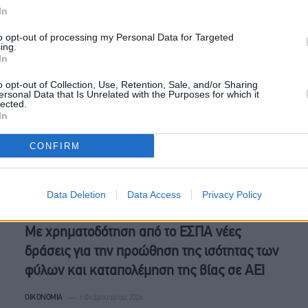
και Οικονομικών Νίκου Παπαθανάση εντάχθηκαν στο
In
Πρόγραμμα ΕΣΠΑ «Περιβάλλον και Κλιματική Αλλαγή 2021-
2027», οι επεμβάσεις…
to opt-out of processing my Personal Data for Targeted
ing.
In
o opt-out of Collection, Use, Retention, Sale, and/or Sharing
ersonal Data that Is Unrelated with the Purposes for which it
lected.
In
CONFIRM
Data Deletion
Data Access
Privacy Policy
Με χρηματοδότηση από το ΕΣΠΑ νέες
δράσεις για την προώθηση της ισότητας των
φύλων και καταπολέμηση της βίας σε ΑΕΙ
ΟΙΚΟΝΟΜΊΑ
3 Φεβρουαρίου, 2026