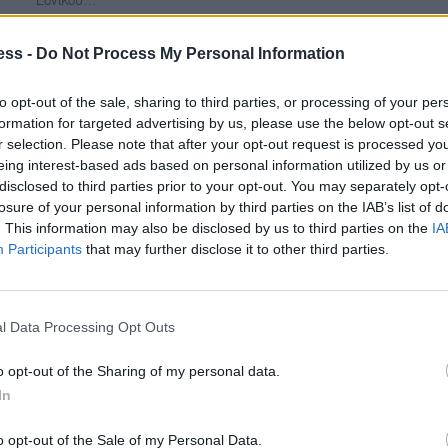
Εθνικού…
ess -
Do Not Process My Personal Information
to opt-out of the sale, sharing to third parties, or processing of your per
formation for targeted advertising by us, please use the below opt-out s
r selection. Please note that after your opt-out request is processed y
eing interest-based ads based on personal information utilized by us or
disclosed to third parties prior to your opt-out. You may separately opt-
losure of your personal information by third parties on the IAB’s list of
. This information may also be disclosed by us to third parties on the
IA
Participants
that may further disclose it to other third parties.
Παπαθανάσης: Νέες δράσεις για την
ενεργειακή αναβάθμιση δημόσιων κτηρίων
l Data Processing Opt Outs
με πόρους του ΕΣΠΑ
o opt-out of the Sharing of my personal data.
ΕΙΔΉΣΕΙΣ
20 Φεβρουαρίου, 2026
In
Με αποφάσεις του αναπληρωτή υπουργού Εθνικής Οικονομίας
o opt-out of the Sale of my Personal Data.