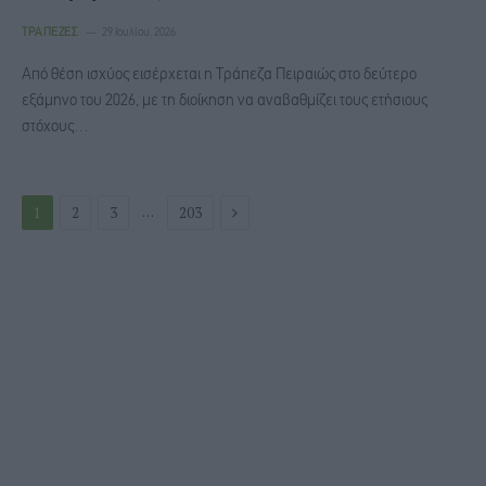
ΤΡΆΠΕΖΕΣ
29 Ιουλίου, 2026
Από θέση ισχύος εισέρχεται η Τράπεζα Πειραιώς στο δεύτερο
εξάμηνο του 2026, με τη διοίκηση να αναβαθμίζει τους ετήσιους
στόχους…
Next
…
1
2
3
203