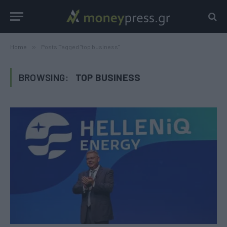
Home
»
Posts Tagged "top business"
BROWSING:
TOP BUSINESS