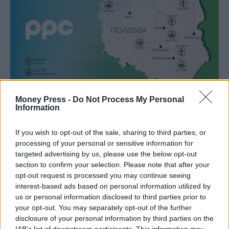
Money Press -
Do Not Process My Personal
Information
Όμιλος ΔΕΗ: Επεκτείνεται δυναμικά στην αγορά
της Πολωνίας με χαρτοφυλάκιο ΑΠΕ 277,3 MW
If you wish to opt-out of the sale, sharing to third parties, or
processing of your personal or sensitive information for
ΕΠΙΧΕΙΡΉΣΕΙΣ
31 Ιουλίου, 2026
targeted advertising by us, please use the below opt-out
section to confirm your selection. Please note that after your
Την είσοδο του Ομίλου ΔΕΗ στην αγορά ενέργειας της Πολωνίας, μία
opt-out request is processed you may continue seeing
από τις πιο υποσχόμενες και ταχύτερα αναπτυσσόμενες αγορές
interest-based ads based on personal information utilized by
καθαρής…
us or personal information disclosed to third parties prior to
your opt-out. You may separately opt-out of the further
disclosure of your personal information by third parties on the
IAB’s list of downstream participants. This information may