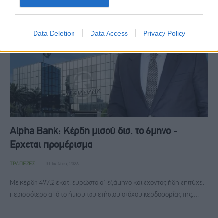
Data Deletion
Data Access
Privacy Policy
Alpha Bank: Κέρδη μισού δισ. το 6μηνο -
Ερχεται προμέρισμα
ΤΡΆΠΕΖΕΣ
31 Ιουλίου, 2026
Με κέρδη 497,2 εκατ. ευρώστο α' εξάμηνο και έχοντας ήδη επιτύχει
περισσότερο από το ήμισυ του ετήσιου στόχου κερδοφορίας της,…