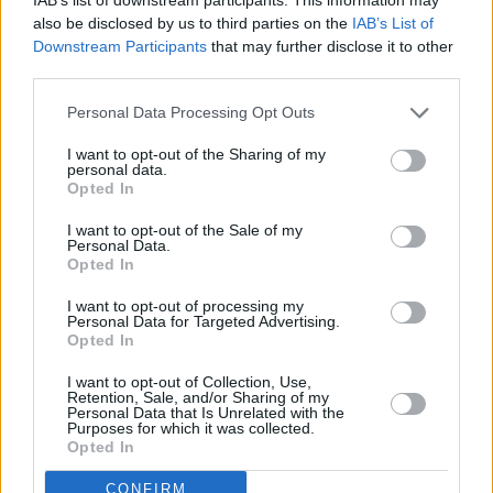
also be disclosed by us to third parties on the
IAB’s List of
Downstream Participants
that may further disclose it to other
third parties.
Personal Data Processing Opt Outs
I want to opt-out of the Sharing of my
personal data.
Opted In
I want to opt-out of the Sale of my
Personal Data.
Πειραιώς: Ανθεκτική η ελληνική οικονομία με
Opted In
ισχυρό δημοσιονομικό και επενδυτικό
I want to opt-out of processing my
αποτύπωμα
Personal Data for Targeted Advertising.
Opted In
ΤΡΆΠΕΖΕΣ
31 Ιουλίου, 2026
I want to opt-out of Collection, Use,
Retention, Sale, and/or Sharing of my
Η επανεμφάνιση των γεωπολιτικών εντάσεων στη Μέση Ανατολή, οι
Personal Data that Is Unrelated with the
αναταράξεις στις ενεργειακές αγορές και η πιθανότητα νέου κύκλου
Purposes for which it was collected.
Opted In
αύξησης των…
CONFIRM