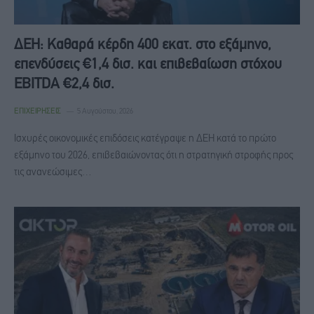
ΔΕΗ: Καθαρά κέρδη 400 εκατ. στο εξάμηνο,
επενδύσεις €1,4 δισ. και επιβεβαίωση στόχου
EBITDA €2,4 δισ.
ΕΠΙΧΕΙΡΉΣΕΙΣ
5 Αυγούστου, 2026
Ισχυρές οικονομικές επιδόσεις κατέγραψε η ΔΕΗ κατά το πρώτο
εξάμηνο του 2026, επιβεβαιώνοντας ότι η στρατηγική στροφής προς
τις ανανεώσιμες…