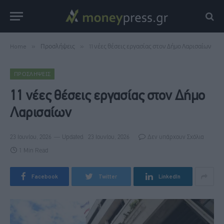
Home
»
Προσλήψεις
»
11 νέες θέσεις εργασίας στον Δήμο Λαρισαίων
ΠΡΟΣΛΉΨΕΙΣ
11 νέες θέσεις εργασίας στον Δήμο
Λαρισαίων
23 Ιουνίου, 2026
Updated:
23 Ιουνίου, 2026
Δεν υπάρχουν Σχόλια
1 Min Read
Facebook
Twitter
LinkedIn