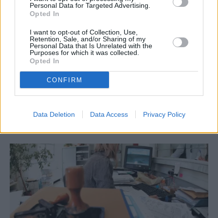
Facebook
Twitter
Pinterest
LinkedIn
Tumblr
Telegram
Emai
Personal Data for Targeted Advertising.
Opted In
I want to opt-out of Collection, Use,
Retention, Sale, and/or Sharing of my
Personal Data that Is Unrelated with the
PREVIOUS ARTICLE
NEXT ARTICLE
Purposes for which it was collected.
Χρηματιστήριο: Χώνεψε τα
Η Τσεχία σχεδιάζει να
Opted In
κέρδη της ανόδου – Πιέσεις σε
απαγορεύσει τα κινητά
CONFIRM
τράπεζες και blue chips
τηλέφωνα στα σχολεία από το
2027
Data Deletion
Data Access
Privacy Policy
RELATED
POSTS