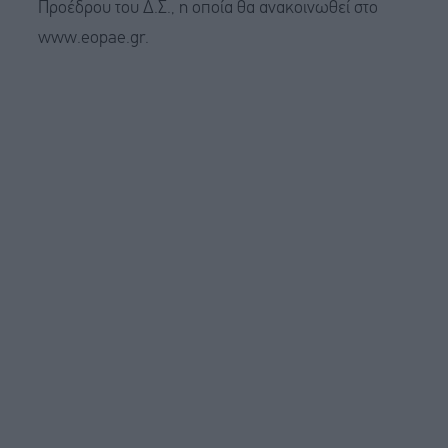
Προέδρου του Δ.Σ., η οποία θα ανακοινωθεί στο
www.eopae.gr.