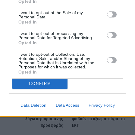
Opted In
I want to opt-out of the Sale of my
Personal Data.
Opted In
I want to opt-out of processing my
Personal Data for Targeted Advertising.
Opted In
εργασία
προσλήψεις
I want to opt-out of Collection, Use,
Retention, Sale, and/or Sharing of my
Personal Data that Is Unrelated with the
Purposes for which it was collected.
Facebook
Twitter
Pinterest
LinkedIn
Tumblr
Telegram
Emai
Opted In
CONFIRM
PREVIOUS ARTICLE
NEXT ARTICLE
Data Deletion
Data Access
Privacy Policy
Ζάχαρη: Το μεγαλύτερο
Η νέα απειλή για το ευρώ δεν
ανοδικό σερί σε βάθος 6μήνου
είναι το δολάριο – Τι
λόγω περιορισμένης
φοβούνται αξιωματούχοι της
προσφοράς
ΕΚΤ