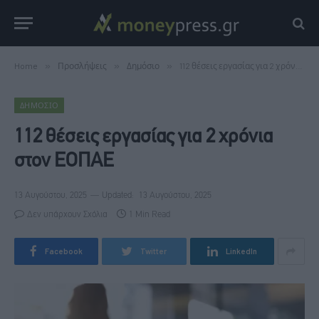
Home
»
Προσλήψεις
»
Δημόσιο
»
112 θέσεις εργασίας για 2 χρόνια στον ΕΟΠΑΕ
ΔΗΜΌΣΙΟ
112 θέσεις εργασίας για 2 χρόνια
στον ΕΟΠΑΕ
13 Αυγούστου, 2025
Updated:
13 Αυγούστου, 2025
Δεν υπάρχουν Σχόλια
1 Min Read
Facebook
Twitter
LinkedIn