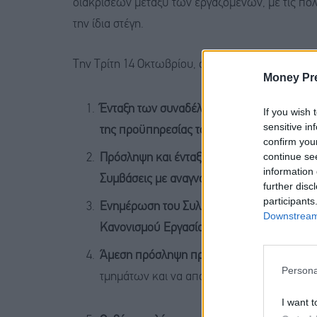
διακρίσεων μεταξύ των εργαζομένων, με τις πο
την ίδια στέγη.
Την Τρίτη 14 Οκτωβρίου, όλοι και όλες οι εργαζ
Money Pr
Ένταξη των συναδέλφων ειδικών συνεργατώ
If you wish 
sensitive in
της προϋπηρεσίας τους.
confirm you
continue se
Πρόσληψη και ένταξη των συναδέλφων εξω
information 
Συμβάσεις με αναγνώριση της προϋπηρεσί
further disc
participants
Ενημέρωση του Συλλόγου μας για τις εν εξε
Downstream 
Κανονισμού Εργασίας
Άμεση πρόσληψη πρόσθετου προσωπικού
Persona
τμημάτων και να αποτραπεί η υπερβολική
I want t