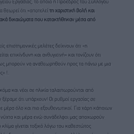
γείου Εργασίας, το οποίο η Πρόεδρος του Συλλόγου
α θεωρεί ότι «αποτελεί
τη χαριστική βολή και
σιακά δικαιώματα που κατακτήθηκαν μέσα από
ς επιστημονικές μελέτες δείχνουν ότι «η
ι επικίνδυνη και ανθυγιεινή» και τονίζουν ότι
ίως μπορούν να αναθεωρηθούν προς τα πάνω με μια
ς» !.
κόμα και νέοι σε ηλικία ταλαιπωρούνται από
 ξέραμε ότι υπάρχουν! Οι ρυθμοί εργασίας σε
άθε μέρα όλο και πιο εξουθενωτικοί. Για χάρη κάποιων
 νύχτα και μέρα ενώ συνάδελφοι μας αποχωρούν
κλίμα γίνεται τοξικό λόγω του καθεστώτος