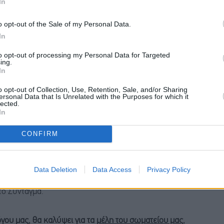
In
αγματοποιούμενων υπερωριών
, με την αντίστοιχη
o opt-out of the Sale of my Personal Data.
In
ή ομογενοποίηση του
-flex).
to opt-out of processing my Personal Data for Targeted
ing.
In
ων καταστημάτων – με βάση τα όρια που η ίδια η
ν υστέρων νέα κριτήρια
o opt-out of Collection, Use, Retention, Sale, and/or Sharing
ersonal Data that Is Unrelated with the Purposes for which it
lected.
In
CONFIRM
 εάν δεν τα διεκδικήσουμε συλλογικά και
ητα και την συνοχή. Την Τρίτη 14 Οκτωβρίου,
Data Deletion
Data Access
Privacy Policy
 δεν τηλεργαζόμαστε, κατεβαίνουμε στην
το Σύνταγμα.
γου μας, θα καλύψει για τα
μέλη του σωματείου μας
,