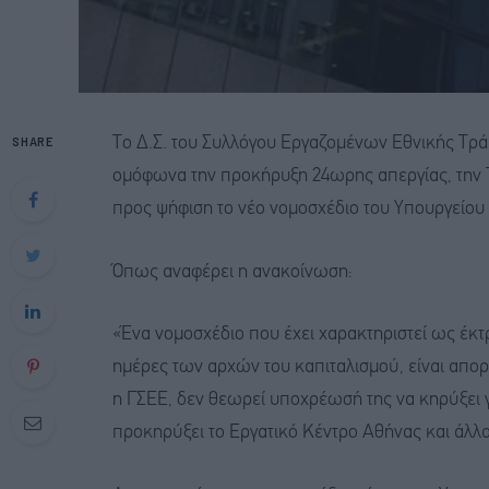
SHARE
Το Δ.Σ. του Συλλόγου Εργαζομένων Εθνικής Τράπ
ομόφωνα την προκήρυξη 24ωρης απεργίας, την Τ
προς ψήφιση το νέο νομοσχέδιο του Υπουργείου 
Όπως αναφέρει η ανακοίνωση:
«Ένα νομοσχέδιο που έχει χαρακτηριστεί ως έκτ
ημέρες των αρχών του καπιταλισμού, είναι απορί
η ΓΣΕΕ, δεν θεωρεί υποχρέωσή της να κηρύξει 
προκηρύξει το Εργατικό Κέντρο Αθήνας και άλλα