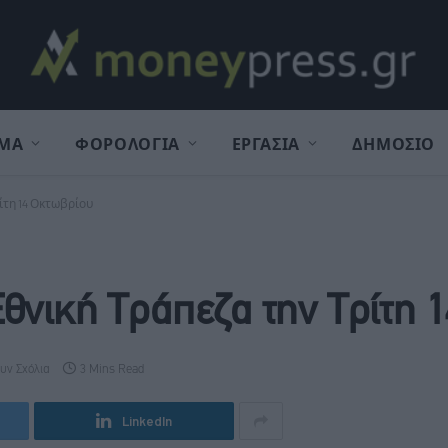
ΜΑ
ΦΟΡΟΛΟΓΙΑ
ΕΡΓΑΣΙΑ
ΔΗΜΟΣΙΟ
ίτη 14 Οκτωβρίου
θνική Τράπεζα την Τρίτη 
υν Σχόλια
3 Mins Read
LinkedIn