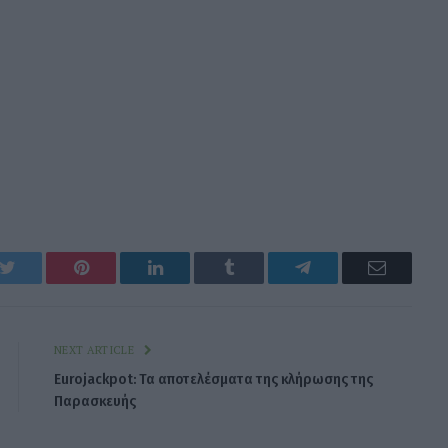
k
Twitter
Pinterest
LinkedIn
Tumblr
Telegram
Email
NEXT ARTICLE
Eurojackpot: Τα αποτελέσματα της κλήρωσης της
Παρασκευής