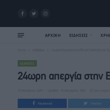
Facebook
Twitter
Instagram
ΑΡΧΙΚΗ
ΕΙΔΗΣΕΙΣ
ΧΡΗ
Home
»
Ειδήσεις
»
24ωρη απεργία στην Εθνική Τράπεζα την Τρ
ΕΙΔΉΣΕΙΣ
24ωρη απεργία στην Ε
10 Οκτωβρίου, 2025
Updated:
10 Οκτωβρίου, 2025
Δεν υπάρχο
Facebook
Twitter