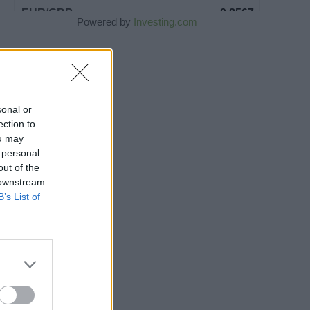
Powered by
Investing.com
sonal or
ection to
ou may
 personal
out of the
 downstream
B’s List of