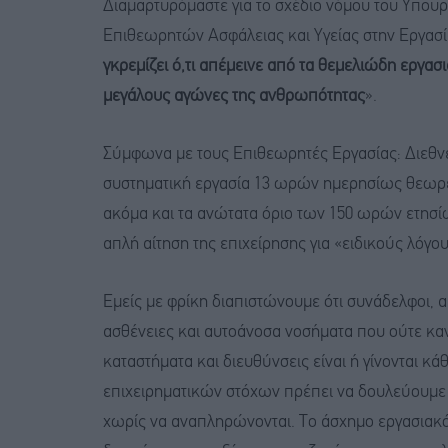
Διαμαρτυρόμαστε για το σχέδιο νόμου του Υπουρ
Επιθεωρητών Ασφάλειας και Υγείας στην Εργασί
γκρεμίζει ό,τι απέμεινε από τα θεμελιώδη εργα
μεγάλους αγώνες της ανθρωπότητας
».
Σύμφωνα με τους Επιθεωρητές Εργασίας: Διεθνεί
συστηματική εργασία 13 ωρών ημερησίως θεωρείτα
ακόμα και τα ανώτατα όριο των 150 ωρών ετησ
απλή αίτηση της επιχείρησης για «ειδικούς λόγου
Εμείς με φρίκη διαπιστώνουμε ότι συνάδελφοι, α
ασθένειες και αυτοάνοσα νοσήματα που ούτε καν
καταστήματα και διευθύνσεις είναι ή γίνονται κ
επιχειρηματικών στόχων πρέπει να δουλεύουμε
χωρίς να αναπληρώνονται. Το άσχημο εργασιακό 