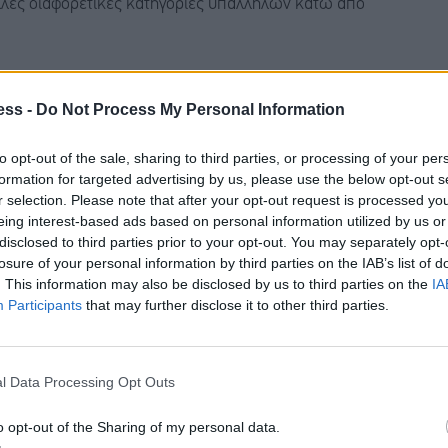
λλές διαφορετικές κατηγορίες υπαλλήλων κάτω από
όμενοι/ες στην Εθνική Τράπεζα απεργούμε και ζητάμε:
ess -
Do Not Process My Personal Information
ν στις εν ισχύ Συλλογικές Συμβάσεις με αναγνώριση
to opt-out of the sale, sharing to third parties, or processing of your per
formation for targeted advertising by us, please use the below opt-out s
r selection. Please note that after your opt-out request is processed y
eing interest-based ads based on personal information utilized by us or
τερικών συνεργατών στις εν ισχύ Συλλογικές
disclosed to third parties prior to your opt-out. You may separately opt-
ας τους
losure of your personal information by third parties on the IAB’s list of
. This information may also be disclosed by us to third parties on the
IA
λίξει διαπραγματεύσεις για την αλλαγή του
Participants
that may further disclose it to other third parties.
, ώστε να καλυφθούν οι πραγματικές ανάγκες των
l Data Processing Opt Outs
 επιβάρυνση των ήδη εργαζομένων
o opt-out of the Sharing of my personal data.