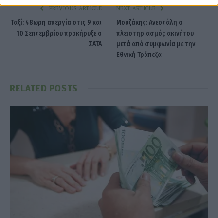
PREVIOUS ARTICLE
NEXT ARTICLE
Ταξί: 48ωρη απεργία στις 9 και
Μουζάκης: Ανεστάλη ο
10 Σεπτεμβρίου προκήρυξε ο
πλειστηριασμός ακινήτου
ΣΑΤΑ
μετά από συμφωνία με την
Εθνική Τράπεζα
RELATED
POSTS