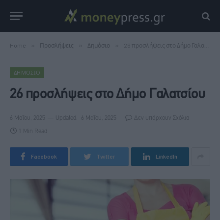
Home
»
Προσλήψεις
»
Δημόσιο
»
26 προσλήψεις στο Δήμο Γαλατσίου
ΔΗΜΌΣΙΟ
26 προσλήψεις στο Δήμο Γαλατσίου
6 Μαΐου, 2025
Updated:
6 Μαΐου, 2025
Δεν υπάρχουν Σχόλια
1 Min Read
Facebook
Twitter
LinkedIn