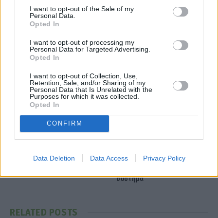
I want to opt-out of the Sale of my
Personal Data.
Opted In
I want to opt-out of processing my
Personal Data for Targeted Advertising.
εργασία
προσλήψεις
Opted In
I want to opt-out of Collection, Use,
Retention, Sale, and/or Sharing of my
Personal Data that Is Unrelated with the
Facebook
Twitter
Pinterest
LinkedIn
Tumblr
Telegram
Emai
Purposes for which it was collected.
Opted In
CONFIRM
PREVIOUS ARTICLE
NEXT ARTICLE
Όταν οι νόμοι δεν τηρούνται
Οι 180 ημέρες που θα κρίνουν
την ισορροπία δυνάμεων στο
Data Deletion
Data Access
Privacy Policy
παγκόσμιο χρηματοπιστωτικό
σύστημα
RELATED
POSTS