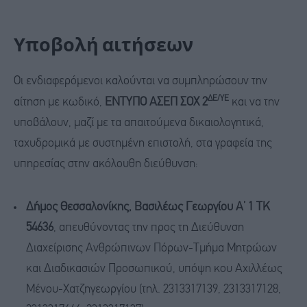
Υποβολή αιτήσεων
Οι ενδιαφερόμενοι καλούνται να συμπληρώσουν την
ΔΕ/ΥΕ
αίτηση με κωδικό,
ΕΝΤΥΠΟ ΑΣΕΠ ΣΟΧ 2
και να την
υποβάλουν, μαζί με τα απαιτούμενα δικαιολογητικά,
ταχυδρομικά με συστημένη επιστολή, στα γραφεία της
υπηρεσίας στην ακόλουθη διεύθυνση:
Δήμος Θεσσαλονίκης, Βασιλέως Γεωργίου Α’ 1 ΤΚ
54636
, απευθύνοντας την προς τη Διεύθυνση
Διαχείρισης Ανθρώπινων Πόρων-Τμήμα Μητρώων
και Διαδικασιών Προσωπικού, υπόψη κου Αχιλλέως
Μένου-Χατζηγεωργίου (τηλ. 2313317139, 2313317128,