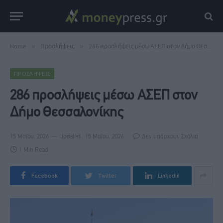
Home
»
Προσλήψεις
»
286 προσλήψεις μέσω ΑΣΕΠ στον Δήμο Θεσσαλονίκης
ΠΡΟΣΛΉΨΕΙΣ
286 προσλήψεις μέσω ΑΣΕΠ στον
Δήμο Θεσσαλονίκης
15 Μαΐου, 2026
Updated:
15 Μαΐου, 2026
Δεν υπάρχουν Σχόλια
1 Min Read
Facebook
Twitter
LinkedIn