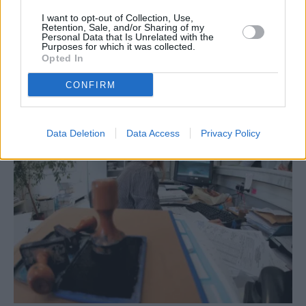
PREVIOUS ARTICLE
NEXT ARTICLE
I want to opt-out of Collection, Use,
Retention, Sale, and/or Sharing of my
Στο ΚΑΡΦΙ: Βούρκος έως τις
«Βουτιά» στο Χρηματιστήριο
Personal Data that Is Unrelated with the
κάλπες
με τραπεζικό sell off – Κάτω
Purposes for which it was collected.
Opted In
από τις 2.250 μονάδες ο Γενικός
Δείκτης
CONFIRM
RELATED
POSTS
Data Deletion
Data Access
Privacy Policy