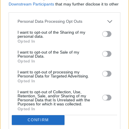
εργασία
προσλήψεις
Downstream Participants
that may further disclose it to other
third parties.
Personal Data Processing Opt Outs
Facebook
Twitter
Pinterest
LinkedIn
Tumblr
Telegram
Emai
I want to opt-out of the Sharing of my
personal data.
Opted In
PREVIOUS ARTICLE
NEXT ARTICLE
I want to opt-out of the Sale of my
Personal Data.
Δράμα Κυπριακό
Δωρεάν ταξίδια στην Ευρώπη:
Opted In
Ποιοι είναι οι δικαιούχοι και
πότε σταματούν οι αιτήσεις
I want to opt-out of processing my
Personal Data for Targeted Advertising.
Opted In
RELATED
POSTS
I want to opt-out of Collection, Use,
Retention, Sale, and/or Sharing of my
Personal Data that Is Unrelated with the
Purposes for which it was collected.
Opted In
CONFIRM