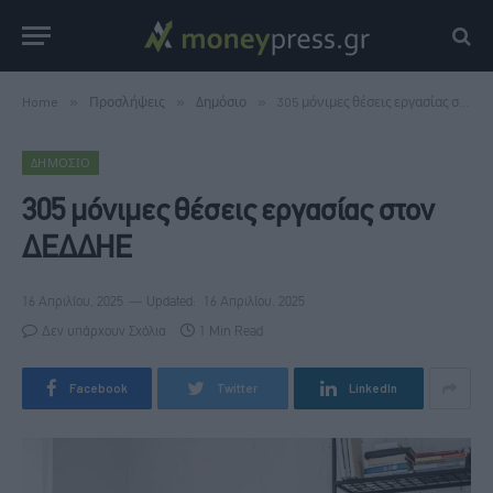
Home
»
Προσλήψεις
»
Δημόσιο
»
305 μόνιμες θέσεις εργασίας στον ΔΕΔΔΗΕ
ΔΗΜΌΣΙΟ
305 μόνιμες θέσεις εργασίας στον
ΔΕΔΔΗΕ
16 Απριλίου, 2025
Updated:
16 Απριλίου, 2025
Δεν υπάρχουν Σχόλια
1 Min Read
Facebook
Twitter
LinkedIn