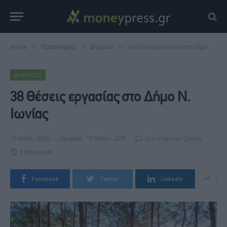
Home
»
Προσλήψεις
»
Δημόσιο
»
38 Θέσεις εργασίας στο Δήμο Ν. Ιωνίας
ΔΗΜΌΣΙΟ
38 Θέσεις εργασίας στο Δήμο Ν.
Ιωνίας
12 Μαΐου, 2025
Updated:
12 Μαΐου, 2025
Δεν υπάρχουν Σχόλια
2 Mins Read
Facebook
Twitter
LinkedIn