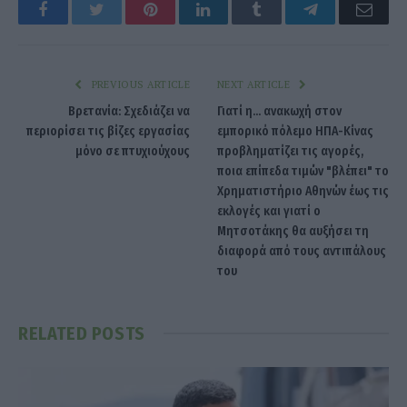
Facebook
Twitter
Pinterest
LinkedIn
Tumblr
Telegram
Emai
PREVIOUS ARTICLE
NEXT ARTICLE
Βρετανία: Σχεδιάζει να
Γιατί η... ανακωχή στον
περιορίσει τις βίζες εργασίας
εμπορικό πόλεμο ΗΠΑ-Κίνας
μόνο σε πτυχιούχους
προβληματίζει τις αγορές,
ποια επίπεδα τιμών "βλέπει" το
Χρηματιστήριο Αθηνών έως τις
εκλογές και γιατί ο
Μητσοτάκης θα αυξήσει τη
διαφορά από τους αντιπάλους
του
RELATED
POSTS