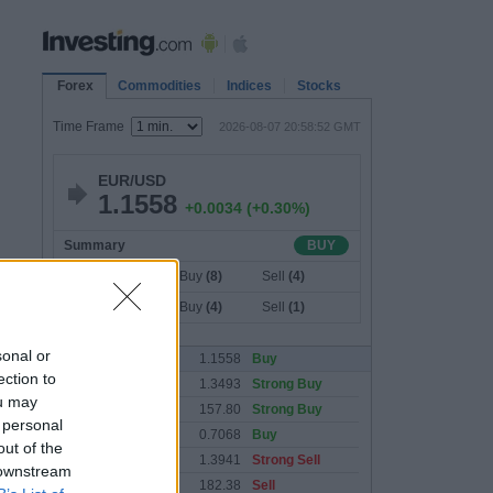
sonal or
ection to
ou may
 personal
out of the
 downstream