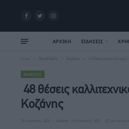
Facebook
Twitter
Instagram
ΑΡΧΙΚΗ
ΕΙΔΗΣΕΙΣ
ΧΡΗ
Home
»
Προσλήψεις
»
Δημόσιο
»
48 θέσεις καλλιτεχνικού 
ΔΗΜΌΣΙΟ
48 θέσεις καλλιτεχνι
Κοζάνης
29 Αυγούστου, 2025
Updated:
29 Αυγούστου, 2025
Δεν υπάρχο