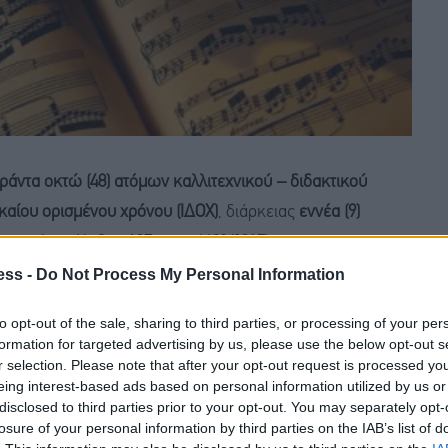
ράντα οκτώ (48) ατόμων καλλιτεχνικού – διδακτικού
καίου ορισμένου χρόνου (ΙΔΟΧ)
, διάρκειας
εννέα (9)
ντιτίμου (άρθρο 107 του ν.4483/2017).
ess -
Do Not Process My Personal Information
ου
Δημοτικού Ωδείου Κοζάνης
καθώς και του
to opt-out of the sale, sharing to third parties, or processing of your per
 τη
διδακτική περίοδο 2025-2026
.
formation for targeted advertising by us, please use the below opt-out s
r selection. Please note that after your opt-out request is processed y
eing interest-based ads based on personal information utilized by us or
disclosed to third parties prior to your opt-out. You may separately opt-
losure of your personal information by third parties on the IAB’s list of