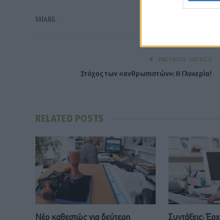
Faceboo
SHARE.
PREVIOUS ARTICLE
Στόχος των «ανθρωπιστών»: Η Γλυκερία!
RELATED
POSTS
Νέο καθεστώς για δεύτερη
Συντάξεις: Έρ