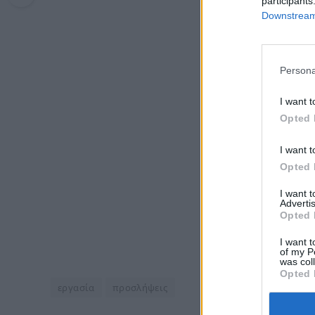
participants
Downstream 
Persona
I want t
Opted 
I want t
Opted 
I want 
Advertis
Opted 
I want t
of my P
was col
Opted 
εργασία
προσλήψεις