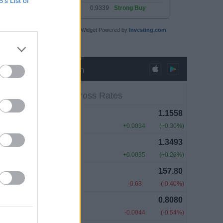
B’s List of
Technical Summary Widget Powered by
Investing.com