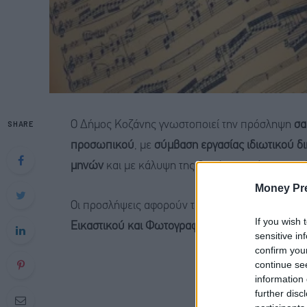
SHARE
Ο Δήμος Κοζάνης γνωστοποιεί την πρόσληψη
σα
προσωπικού
, με
σύμβαση εργασίας ιδιωτικού δι
μηνών
και με κάλυψη της δαπάνης υπό τη μορφή α
Money Pr
Οι προσλήψεις αφορούν την κάλυψη αναγκών τ
If you wish 
Εικαστικού και Φωτογραφικού Εργαστηρίου
, για
sensitive in
confirm you
continue se
information 
further disc