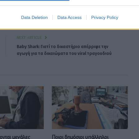
k
Twitter
Pinterest
LinkedIn
Tumblr
Telegram
Email
Data Deletion
Data Access
Privacy Policy
NEXT ARTICLE
Baby Shark: Γιατί το δικαστήριο απέρριψε την
αγωγή για τα δικαιώματα του viral τραγουδιού
χονται μεγάλες
Ποιοι δημόσιοι υπάλληλοι