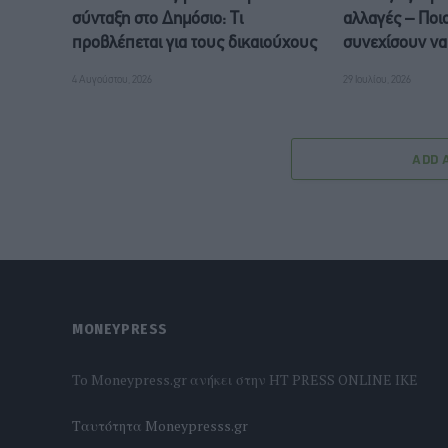
σύνταξη στο Δημόσιο: Τι
αλλαγές – Ποι
προβλέπεται για τους δικαιούχους
συνεχίσουν να
4 Αυγούστου, 2026
29 Ιουλίου, 2026
ADD 
MONEYPRESS
To Moneypress.gr ανήκει στην HT PRESS ONLINE IKE
Tαυτότητα Moneypresss.gr