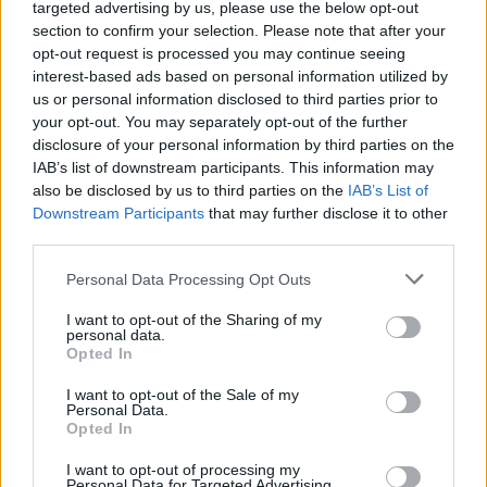
Facebook
Twitter
Pinterest
LinkedIn
Tumblr
Telegram
Emai
targeted advertising by us, please use the below opt-out
section to confirm your selection. Please note that after your
opt-out request is processed you may continue seeing
interest-based ads based on personal information utilized by
PREVIOUS ARTICLE
NEXT ARTICLE
us or personal information disclosed to third parties prior to
your opt-out. You may separately opt-out of the further
Πρόωρες εκλογές στον Καναδά
Γιατί παραμένει τόσο επίμονος
disclosure of your personal information by third parties on the
– Θα διεξαχθούν στις 28
ο πληθωρισμός;
IAB’s list of downstream participants. This information may
Απριλίου
also be disclosed by us to third parties on the
IAB’s List of
Downstream Participants
that may further disclose it to other
third parties.
RELATED
POSTS
Personal Data Processing Opt Outs
I want to opt-out of the Sharing of my
personal data.
Opted In
I want to opt-out of the Sale of my
Personal Data.
Opted In
I want to opt-out of processing my
Personal Data for Targeted Advertising.