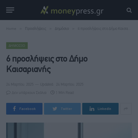
Home
»
Προσλήψεις
»
Δημόσιο
»
6 προσλήψεις στο Δήμο Καισαριανής
ΔΗΜΌΣΙΟ
6 προσλήψεις στο Δήμο
Καισαριανής
24 Μαρτίου, 2025
Updated:
24 Μαρτίου, 2025
Δεν υπάρχουν Σχόλια
1 Min Read
Facebook
Twitter
LinkedIn