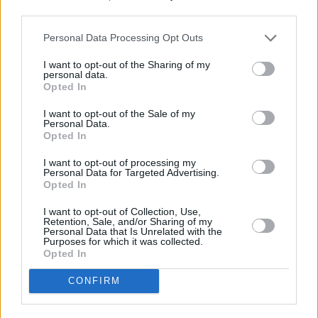
third parties.
Facebook
Twitter
Pinterest
LinkedIn
Tumblr
Telegram
Emai
Personal Data Processing Opt Outs
I want to opt-out of the Sharing of my
personal data.
PREVIOUS ARTICLE
NEXT ARTICLE
Opted In
Υπ. Εσωτερικών: Δημοτικές και
Voucher τουρισμού: Πού θα
I want to opt-out of the Sale of my
περιφερειακές εκλογές σε ένα
κάνετε την αίτηση για να
Personal Data.
γύρο – Οι 10+10 αλλαγές στην
λάβετε 1.250 ευρώ
Opted In
Τοπική Αυτοδιοίκηση
I want to opt-out of processing my
Personal Data for Targeted Advertising.
Opted In
RELATED
POSTS
I want to opt-out of Collection, Use,
Retention, Sale, and/or Sharing of my
Personal Data that Is Unrelated with the
Purposes for which it was collected.
Opted In
CONFIRM