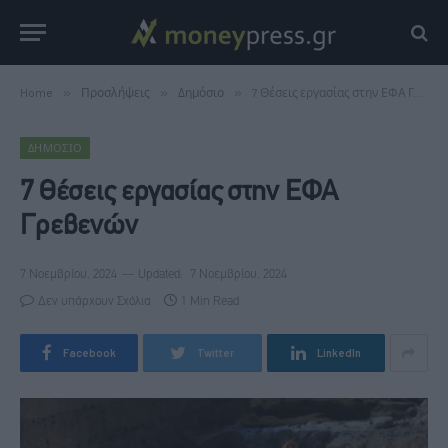
Home
»
Προσλήψεις
»
Δημόσιο
»
7 Θέσεις εργασίας στην ΕΦΑ Γρεβενών
ΔΗΜΌΣΙΟ
7 Θέσεις εργασίας στην ΕΦΑ
Γρεβενών
7 Νοεμβρίου, 2024
Updated:
7 Νοεμβρίου, 2024
Δεν υπάρχουν Σχόλια
1 Min Read
Facebook
Twitter
LinkedIn