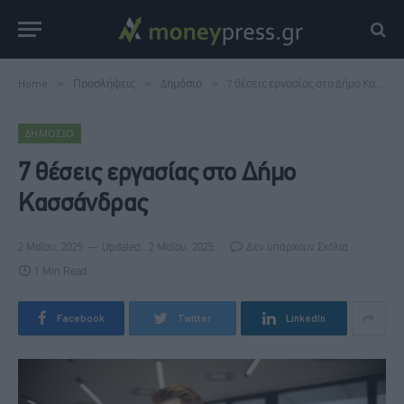
Home
»
Προσλήψεις
»
Δημόσιο
»
7 θέσεις εργασίας στο Δήμο Κασσάνδρας
ΔΗΜΌΣΙΟ
7 θέσεις εργασίας στο Δήμο
Κασσάνδρας
2 Μαΐου, 2025
Updated:
2 Μαΐου, 2025
Δεν υπάρχουν Σχόλια
1 Min Read
Facebook
Twitter
LinkedIn