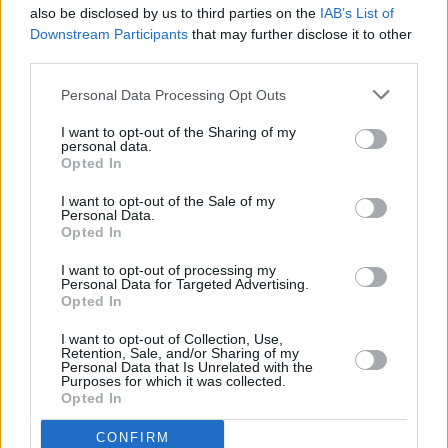
also be disclosed by us to third parties on the
IAB’s List of
Downstream Participants
that may further disclose it to other
εργασία
προσλήψεις
third parties.
Personal Data Processing Opt Outs
Facebook
Twitter
Pinterest
LinkedIn
Tumblr
Telegram
Emai
I want to opt-out of the Sharing of my
personal data.
Opted In
I want to opt-out of the Sale of my
PREVIOUS ARTICLE
NEXT ARTICLE
Personal Data.
Opted In
Ταμείο Ανάκαμψης: Στα 21,3
Στέιτ Ντιπάρτμεντ: Οι ΗΠΑ
δισ. ευρώ οι συνολικοί πόροι
εγκαταλείπουν τη μεσολάβηση
I want to opt-out of processing my
Personal Data for Targeted Advertising.
που έχει ήδη λάβει η Ελλάδα
για ειρήνη στην Ουκρανία
Opted In
I want to opt-out of Collection, Use,
RELATED
POSTS
Retention, Sale, and/or Sharing of my
Personal Data that Is Unrelated with the
Purposes for which it was collected.
Opted In
CONFIRM