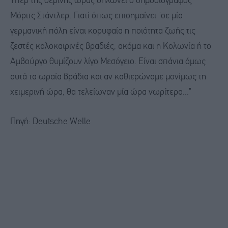
Υπέρ της θερινής ώρας δηλώνει ο δημοσιογράφος
Μόριτς Στάντλερ. Γιατί όπως επισημαίνει "σε μία
γερμανική πόλη είναι κορυφαία η ποιότητα ζωής τις
ζεστές καλοκαιρινές βραδιές, ακόμα και η Κολωνία ή το
Αμβούργο θυμίζουν λίγο Μεσόγειο. Είναι σπάνια όμως
αυτά τα ωραία βράδια και αν καθιερώναμε μονίμως τη
χειμερινή ώρα, θα τελείωναν μία ώρα νωρίτερα..."
Πηγή: Deutsche Welle