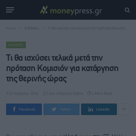
Home
»
Ειδήσεις
»
Τι θα ισχύσει τελικά μετά την πρόταση Κομισιόν για κατάργηση της θερινής ώρας
ΕΙΔΉΣΕΙΣ
Τι θα ισχύσει τελικά μετά την
πρόταση Κομισιόν για κατάργηση
της θερινής ώρας
3 Σεπτεμβρίου, 2018
Δεν υπάρχουν Σχόλια
4 Mins Read
Facebook
Twitter
LinkedIn