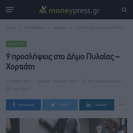
Home
»
Προσλήψεις
»
Δημόσιο
»
9 προσλήψεις στο Δήμο Πυλαίας – Χορτιάτη
ΔΗΜΌΣΙΟ
9 προσλήψεις στο Δήμο Πυλαίας –
Χορτιάτη
23 Ιουλίου, 2025
Updated:
23 Ιουλίου, 2025
Δεν υπάρχουν Σχόλια
1 Min Read
Facebook
Twitter
LinkedIn