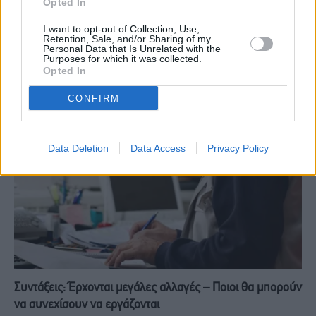
Opted In
I want to opt-out of Collection, Use,
Νέο καθεστώς για δεύτερη σύνταξη στο Δημόσιο: Τι
Retention, Sale, and/or Sharing of my
Personal Data that Is Unrelated with the
προβλέπεται για τους δικαιούχους
Purposes for which it was collected.
Opted In
4 Αυγούστου, 2026
CONFIRM
Data Deletion
Data Access
Privacy Policy
Συντάξεις: Έρχονται μεγάλες αλλαγές – Ποιοι θα μπορούν
να συνεχίσουν να εργάζονται