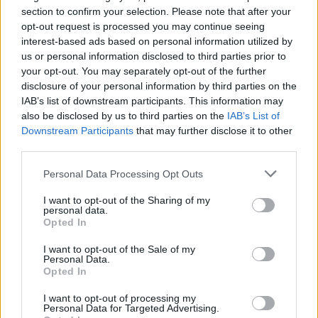
section to confirm your selection. Please note that after your
opt-out request is processed you may continue seeing
PREVIOUS ARTICLE
NEXT ARTICLE
interest-based ads based on personal information utilized by
Τα ισχυρότερα διαβατήρια του
Aυτό είναι το νόμισμα –
us or personal information disclosed to third parties prior to
κόσμου για το 2025 - Στην
ασφαλές καταφύγιο που
your opt-out. You may separately opt-out of the further
κορυφαία πεντάδα το ελληνικό
κοντράρει» γιεν και ελβετικό
disclosure of your personal information by third parties on the
φράγκο
IAB’s list of downstream participants. This information may
also be disclosed by us to third parties on the
IAB’s List of
Downstream Participants
that may further disclose it to other
RELATED
POSTS
third parties.
Personal Data Processing Opt Outs
I want to opt-out of the Sharing of my
personal data.
Opted In
I want to opt-out of the Sale of my
Personal Data.
Opted In
I want to opt-out of processing my
Personal Data for Targeted Advertising.