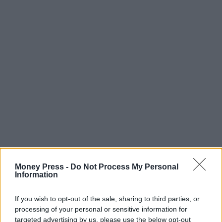
εργασία
προσλήψεις
Money Press -
Do Not Process My Personal
Information
If you wish to opt-out of the sale, sharing to third parties, or
Facebook
Twitter
Pinterest
LinkedIn
Tumblr
Telegram
Emai
processing of your personal or sensitive information for
targeted advertising by us, please use the below opt-out