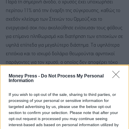
Παρά τη σημερινή άνοδο, ο χρυσός έχει υποχωρήσει
περίπου 11% από την έναρξη της σύγκρουσης, καθώς το
σχεδόν κλείσιμο των Στενών του Ορμούζ και το
ενεργειακό σοκ που ακολούθησε ενίσχυσαν τους φόβους
για επίμονο πληθωρισμό και διατήρηση των επιτοκίων σε
υψηλά επίπεδα για μεγαλύτερο διάστημα. Τα υψηλότερα
επιτόκια και το ισχυρό δολάριο θεωρούνται αρνητικοί
παράγοντες για τον χρυσό, ο οποίος δεν αποφέρει τόκο
και αποτιμάται σε αμερικανικό νόμισμα.
Money Press -
Do Not Process My Personal
Information
Οι επενδυτές αναμένουν πλέον τα στοιχεία για τις νέες
If you wish to opt-out of the sale, sharing to third parties, or
θέσεις εργασίας στις ΗΠΑ, αναζητώντας ενδείξεις για την
processing of your personal or sensitive information for
πορεία της νομισματικής πολιτικής της Federal Reserve.
targeted advertising by us, please use the below opt-out
section to confirm your selection. Please note that after your
Αξιωματούχοι της αμερικανικής κεντρικής τράπεζας
opt-out request is processed you may continue seeing
έχουν υποβαθμίσει τις προσδοκίες για άμεση επιστροφή
interest-based ads based on personal information utilized by