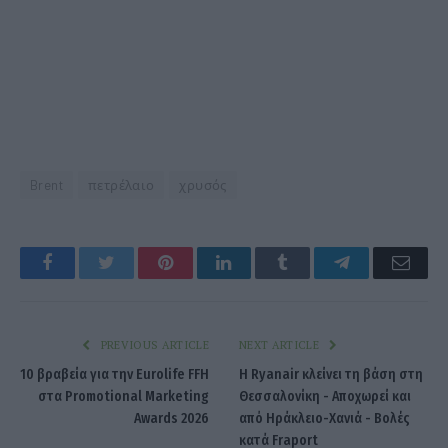
Brent
πετρέλαιο
χρυσός
Facebook
Twitter
Pinterest
LinkedIn
Tumblr
Telegram
Emai
PREVIOUS ARTICLE
NEXT ARTICLE
10 βραβεία για την Eurolife FFH
Η Ryanair κλείνει τη βάση στη
στα Promotional Marketing
Θεσσαλονίκη - Αποχωρεί και
Awards 2026
από Ηράκλειο-Χανιά - Bολές
κατά Fraport