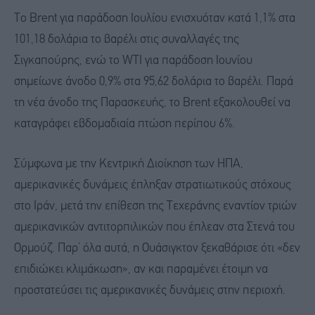
Το Brent για παράδοση Ιουλίου ενισχυόταν κατά 1,1% στα
101,18 δολάρια το βαρέλι στις συναλλαγές της
Σιγκαπούρης, ενώ το WTI για παράδοση Ιουνίου
σημείωνε άνοδο 0,9% στα 95,62 δολάρια το βαρέλι. Παρά
τη νέα άνοδο της Παρασκευής, το Brent εξακολουθεί να
καταγράφει εβδομαδιαία πτώση περίπου 6%.
Σύμφωνα με την Κεντρική Διοίκηση των ΗΠΑ,
αμερικανικές δυνάμεις έπληξαν στρατιωτικούς στόχους
στο Ιράν, μετά την επίθεση της Τεχεράνης εναντίον τριών
αμερικανικών αντιτορπιλικών που έπλεαν στα Στενά του
Ορμούζ. Παρ’ όλα αυτά, η Ουάσιγκτον ξεκαθάρισε ότι «δεν
επιδιώκει κλιμάκωση», αν και παραμένει έτοιμη να
προστατεύσει τις αμερικανικές δυνάμεις στην περιοχή.