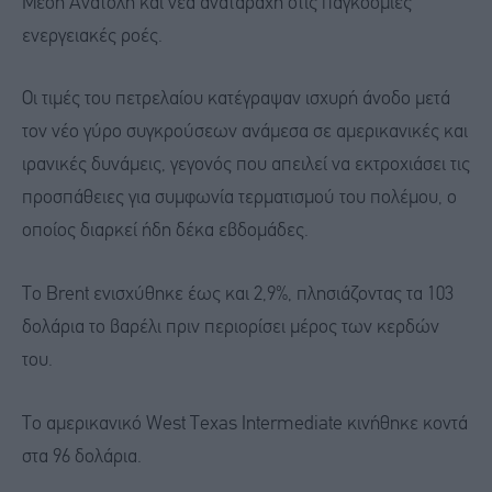
Μέση Ανατολή και νέα αναταραχή στις παγκόσμιες
ενεργειακές ροές.
Οι τιμές του πετρελαίου κατέγραψαν ισχυρή άνοδο μετά
τον νέο γύρο συγκρούσεων ανάμεσα σε αμερικανικές και
ιρανικές δυνάμεις, γεγονός που απειλεί να εκτροχιάσει τις
προσπάθειες για συμφωνία τερματισμού του πολέμου, ο
οποίος διαρκεί ήδη δέκα εβδομάδες.
Το Brent ενισχύθηκε έως και 2,9%, πλησιάζοντας τα 103
δολάρια το βαρέλι πριν περιορίσει μέρος των κερδών
του.
Tο αμερικανικό West Texas Intermediate κινήθηκε κοντά
στα 96 δολάρια.