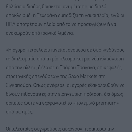
θαλάσσια δίοδος βρίσκεται αντιμέτωπη με διπλό
αποκλεισμό: η Τεχεράνη εμποδίζει τη ναυσιπλοΐα, ενώ οι
ΗΠΑ αποτρέπουν πλοία από το να προσεγγίζουν ή να
αναχωρούν από ιρανικά λιμάνια.
«Η αγορά πετρελαίου κινείται ανάμεσα σε δύο κινδύνους:
τη διπλωματία από τη μία πλευρά και μια νέα κλιμάκωση
από την άλλη», δήλωσε η Τσάρου Τσανάνα, επικεφαλής
στρατηγικής επενδύσεων της Saxo Markets στη
Σιγκαπούρη. Όπως ανέφερε, οι αγορές εξακολουθούν να
δίνουν πιθανότητες στην ειρηνευτική πρόταση, όχι όμως
αρκετές ώστε να εξαφανιστεί το «πολεμικό premium»
από τις τιμές.
Οι τελευταίες συγκρούσεις αυξάνουν περαιτέρω την