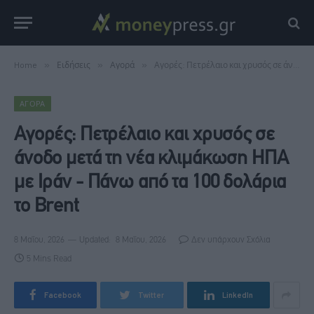
Home
»
Ειδήσεις
»
Αγορά
»
Αγορές: Πετρέλαιο και χρυσός σε άνοδο μετά τη νέα κλιμάκωση ΗΠΑ με Ιράν - Πάνω από τα 100 δολάρια το Brent
ΑΓΟΡΆ
Αγορές: Πετρέλαιο και χρυσός σε
άνοδο μετά τη νέα κλιμάκωση ΗΠΑ
με Ιράν - Πάνω από τα 100 δολάρια
το Brent
8 Μαΐου, 2026
Updated:
8 Μαΐου, 2026
Δεν υπάρχουν Σχόλια
5 Mins Read
Facebook
Twitter
LinkedIn