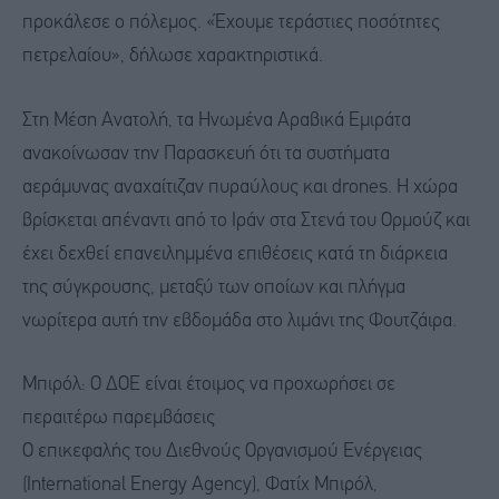
προκάλεσε ο πόλεμος. «Έχουμε τεράστιες ποσότητες
πετρελαίου», δήλωσε χαρακτηριστικά.
Στη Μέση Ανατολή, τα Ηνωμένα Αραβικά Εμιράτα
ανακοίνωσαν την Παρασκευή ότι τα συστήματα
αεράμυνας αναχαίτιζαν πυραύλους και drones. Η χώρα
βρίσκεται απέναντι από το Ιράν στα Στενά του Ορμούζ και
έχει δεχθεί επανειλημμένα επιθέσεις κατά τη διάρκεια
της σύγκρουσης, μεταξύ των οποίων και πλήγμα
νωρίτερα αυτή την εβδομάδα στο λιμάνι της Φουτζάιρα.
Μπιρόλ: Ο ΔΟΕ είναι έτοιμος να προχωρήσει σε
περαιτέρω παρεμβάσεις
Ο επικεφαλής του Διεθνούς Οργανισμού Ενέργειας
(International Energy Agency), Φατίχ Μπιρόλ,