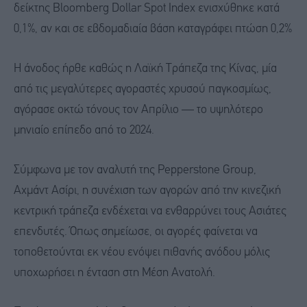
δείκτης Bloomberg Dollar Spot Index ενισχύθηκε κατά
0,1%, αν και σε εβδομαδιαία βάση καταγράφει πτώση 0,2%
Η άνοδος ήρθε καθώς η Λαϊκή Τράπεζα της Κίνας, μία
από τις μεγαλύτερες αγοραστές χρυσού παγκοσμίως,
αγόρασε οκτώ τόνους τον Απρίλιο — το υψηλότερο
μηνιαίο επίπεδο από το 2024.
Σύμφωνα με τον αναλυτή της Pepperstone Group,
Αχμάντ Ασίρι, η συνέχιση των αγορών από την κινεζική
κεντρική τράπεζα ενδέχεται να ενθαρρύνει τους Ασιάτες
επενδυτές. Όπως σημείωσε, οι αγορές φαίνεται να
τοποθετούνται εκ νέου ενόψει πιθανής ανόδου μόλις
υποχωρήσει η ένταση στη Μέση Ανατολή.