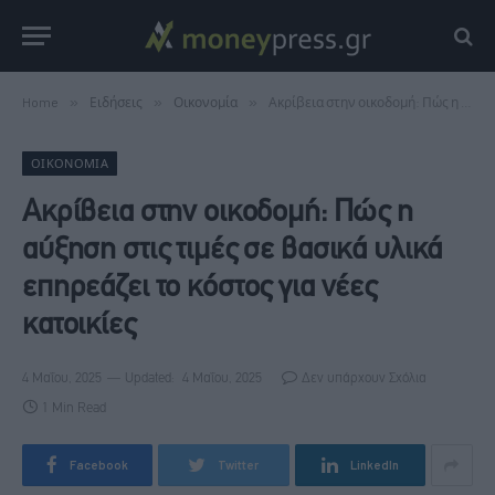
Home
»
Ειδήσεις
»
Οικονομία
»
Ακρίβεια στην οικοδομή: Πώς η αύξηση στις τιμές σε βασικά υλικά επηρεάζει το κόστος για νέες κατοικίες
ΟΙΚΟΝΟΜΊΑ
Ακρίβεια στην οικοδομή: Πώς η
αύξηση στις τιμές σε βασικά υλικά
επηρεάζει το κόστος για νέες
κατοικίες
4 Μαΐου, 2025
Updated:
4 Μαΐου, 2025
Δεν υπάρχουν Σχόλια
1 Min Read
Facebook
Twitter
LinkedIn