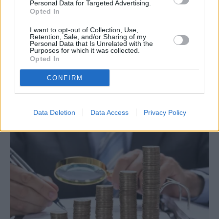
Personal Data for Targeted Advertising.
Opted In
PREVIOUS ARTICLE
NEXT ARTICLE
I want to opt-out of Collection, Use,
Λόττο: Οι τυχεροί αριθμοί της
Υπουργείο Τουρισμού για
Retention, Sale, and/or Sharing of my
κλήρωσης του Σαββάτου
τροχόσπιτα: Βάζουμε τέλος
Personal Data that Is Unrelated with the
Purposes for which it was collected.
στην καταχρηστική κατάληψη
Opted In
σε δάση, αιγιαλούς και
αρχαιολογικούς χώρους
CONFIRM
RELATED
POSTS
Data Deletion
Data Access
Privacy Policy