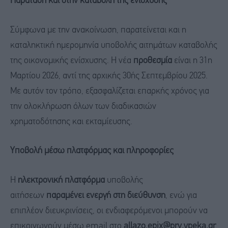
Παράταση και στην καταβολή της ενίσχυσης
Σύμφωνα με την ανακοίνωση, παρατείνεται και η
καταληκτική ημερομηνία υποβολής αιτημάτων καταβολής
της οικονομικής ενίσχυσης. Η νέα
προθεσμία
είναι η 31η
Μαρτίου 2026, αντί της αρχικής 30ής Σεπτεμβρίου 2025.
Με αυτόν τον τρόπο, εξασφαλίζεται επαρκής χρόνος για
την ολοκλήρωση όλων των διαδικασιών
χρηματοδότησης και εκταμίευσης.
Υποβολή μέσω πλατφόρμας και πληροφορίες
Η
ηλεκτρονική πλατφόρμα
υποβολής
αιτήσεων
παραμένει ενεργή στη διεύθυνση
, ενώ για
επιπλέον διευκρινίσεις, οι ενδιαφερόμενοι μπορούν να
επικοινωνούν μέσω email στο
allazo.epix@prv.ypeka.gr
.