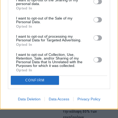
personal data.
Opted In
I want to opt-out of the Sale of my
Personal Data.
Opted In
I want to opt-out of processing my
Personal Data for Targeted Advertising.
Opted In
featured
Αλλάζω Συσκευή
I want to opt-out of Collection, Use,
Retention, Sale, and/or Sharing of my
Personal Data that Is Unrelated with the
Purposes for which it was collected.
Opted In
Facebook
Twitter
Pinterest
LinkedIn
Tumblr
Telegram
Emai
CONFIRM
PREVIOUS ARTICLE
NEXT ARTICLE
Data Deletion
Data Access
Privacy Policy
19 θέσεις εργασίας στο Δήμο
Ανατροπές στις συλλογικές
Σύρου
συμβάσεις: Νέοι κανόνες για
την κάλυψη 80% των
εργαζομένων