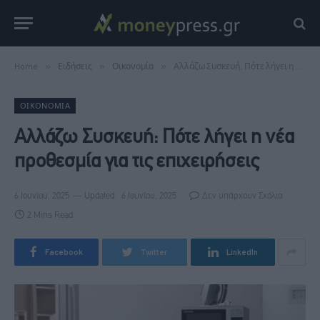
Home
»
Ειδήσεις
»
Οικονομία
»
Αλλάζω Συσκευή: Πότε λήγει η νέα προθεσμία για τις επιχειρήσεις
ΟΙΚΟΝΟΜΊΑ
Αλλάζω Συσκευή: Πότε λήγει η νέα
προθεσμία για τις επιχειρήσεις
6 Ιουνίου, 2025
Updated:
6 Ιουνίου, 2025
Δεν υπάρχουν Σχόλια
2 Mins Read
Facebook
Twitter
LinkedIn