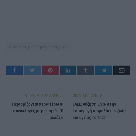
Ανανεώσιμες Πηγές Ενέργειας
Facebook
Twitter
Pinterest
LinkedIn
Tumblr
Telegram
Emai
PREVIOUS ARTICLE
NEXT ARTICLE
Περιορίζονται περαιτέρω οι
ΕΑΕΕ: Αύξηση 3,5% στην
συναλλαγές με μετρητά - Τι
παραγωγή ασφαλίσεων ζωής
αλλάζει
και υγείας το 2025