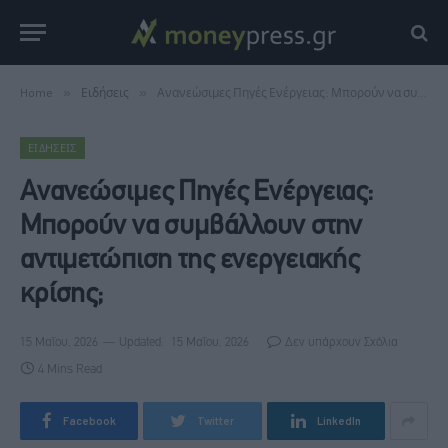
Home
»
Ειδήσεις
»
Ανανεώσιμες Πηγές Ενέργειας: Μπορούν να συμβάλλουν στην αντιμετώπιση της ενεργειακής κρίσης;
ΕΙΔΉΣΕΙΣ
Ανανεώσιμες Πηγές Ενέργειας:
Μπορούν να συμβάλλουν στην
αντιμετώπιση της ενεργειακής
κρίσης;
15 Μαΐου, 2026
Updated:
15 Μαΐου, 2026
Δεν υπάρχουν Σχόλια
4 Mins Read
Facebook
Twitter
LinkedIn