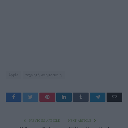
Apple
τεχνητή νοημοσύνη
Facebook
Twitter
Pinterest
LinkedIn
Tumblr
Telegram
Emai
PREVIOUS ARTICLE
NEXT ARTICLE