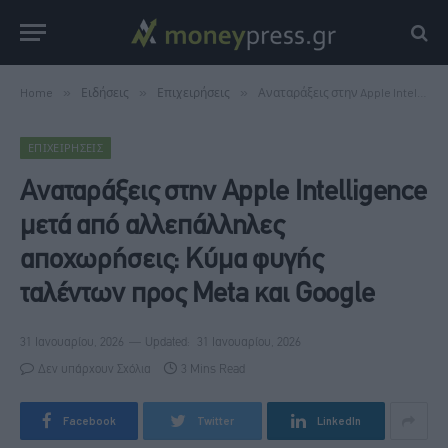
Home
»
Ειδήσεις
»
Επιχειρήσεις
»
Αναταράξεις στην Apple Intelligence μετά από αλλεπάλληλες αποχωρήσεις: Κύμα φυγής ταλέντων προς Meta και Google
ΕΠΙΧΕΙΡΉΣΕΙΣ
Αναταράξεις στην Apple Intelligence
μετά από αλλεπάλληλες
αποχωρήσεις: Κύμα φυγής
ταλέντων προς Meta και Google
31 Ιανουαρίου, 2026
Updated:
31 Ιανουαρίου, 2026
Δεν υπάρχουν Σχόλια
3 Mins Read
Facebook
Twitter
LinkedIn