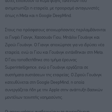
αυτές ενισχύουν το κύμα φυγής ταλέντων που
αντιμετωπίζει η εταιρεία, με προορισμό ανταγωνιστές
όπως η Meta και η Google DeepMind.
Στους πιο πρόσφατους αποχωρήσαντες περιλαμβάνονται
οι Γινφέι Γιανγκ, Χαοσουάν Γιου, Μπάιλιν Γουάνγκ και
Ζιρούι Γουάνγκ. Ο Γιανγκ αποχώρησε για να ιδρύσει νέα
εταιρεία, ενώ οι Γιου και Γουάνγκ εντάχθηκαν στη Meta.
Ο Γιου τοποθετήθηκε στο τμήμα έρευνας
Superintelligence, ενώ ο Γουάνγκ εργάζεται σε
συστήματα συστάσεων της εταιρείας. Ο Ζιρούι Γουάνγκ
κατευθύνεται στη Google DeepMind, η οποία
συνεργάζεται ήδη με την Apple στην ανάπτυξη βασικών
μοντέλων τεχνητής νοημοσύνης.