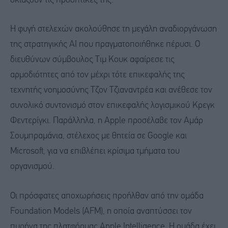
σκιάζουν τις προοπτικές της.
Η φυγή στελεχών ακολούθησε τη μεγάλη αναδιοργάνωση
της στρατηγικής AI που πραγματοποιήθηκε πέρυσι. Ο
διευθύνων σύμβουλος Τιμ Κουκ αφαίρεσε τις
αρμοδιότητες από τον μέχρι τότε επικεφαλής της
τεχνητής νοημοσύνης Τζον Τζιαναντρέα και ανέθεσε τον
συνολικό συντονισμό στον επικεφαλής λογισμικού Κρεγκ
Φεντερίγκι. Παράλληλα, η Apple προσέλαβε τον Αμάρ
Σουμπραμάνια, στέλεχος με θητεία σε Google και
Microsoft, για να επιβλέπει κρίσιμα τμήματα του
οργανισμού.
Οι πρόσφατες αποχωρήσεις προήλθαν από την ομάδα
Foundation Models (AFM), η οποία αναπτύσσει τον
πυρήνα της πλατφόρμας Apple Intelligence. Η ομάδα έχει