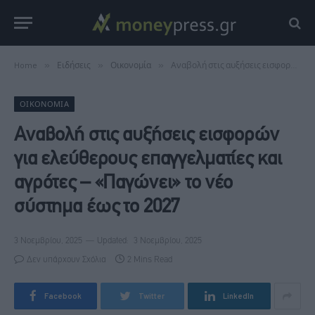
Home
»
Ειδήσεις
»
Οικονομία
»
Αναβολή στις αυξήσεις εισφορών για ελεύθερους επαγγελματίες και αγρότες – «Παγώνει» το νέο σύστημα έως το 2027
ΟΙΚΟΝΟΜΊΑ
Αναβολή στις αυξήσεις εισφορών
για ελεύθερους επαγγελματίες και
αγρότες – «Παγώνει» το νέο
σύστημα έως το 2027
3 Νοεμβρίου, 2025
Updated:
3 Νοεμβρίου, 2025
Δεν υπάρχουν Σχόλια
2 Mins Read
Facebook
Twitter
LinkedIn