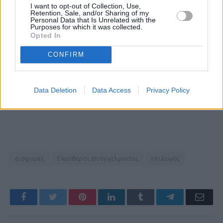
I want to opt-out of Collection, Use,
Retention, Sale, and/or Sharing of my
Personal Data that Is Unrelated with the
Purposes for which it was collected.
Opted In
CONFIRM
Data Deletion
Data Access
Privacy Policy
εισφορές
Ελεύθεροι επαγγελματίες
επιλογές
Facebook
Twitter
Pinterest
LinkedIn
Tumblr
Telegram
Emai