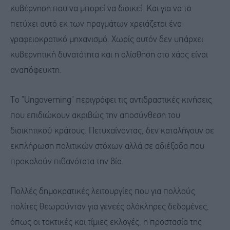
κυβέρνηση που να μπορεί να διοικεί. Και για να το
πετύχει αυτό εκ των πραγμάτων χρειάζεται ένα
γραφειοκρατικό μηχανισμό. Χωρίς αυτόν δεν υπάρχει
κυβερνητική δυνατότητα και η ολίσθηση στο χάος είναι
αναπόφευκτη.
Το "Ungoverning" περιγράφει τις αντιδραστικές κινήσεις
που επιδιώκουν ακριβώς την αποσύνθεση του
διοικητικού κράτους. Πετυχαίνοντας, δεν καταλήγουν σε
εκπλήρωση πολιτικών στόχων αλλά σε αδιέξοδα που
προκαλούν πιθανότατα την βία.
Πολλές δημοκρατικές λειτουργίες που για πολλούς
πολίτες θεωρούνταν για γενεές ολόκληρες δεδομένες,
όπως οι τακτικές και τίμιες εκλογές, η προστασία της