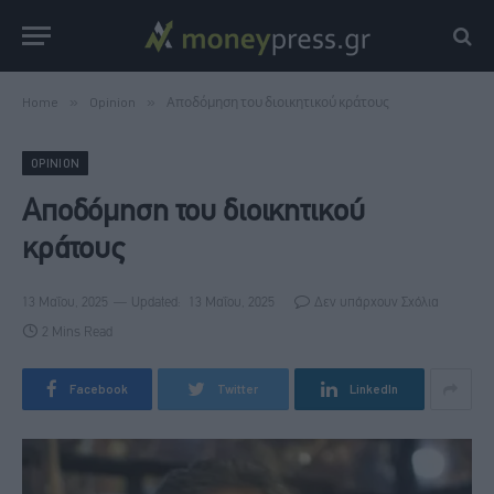
Home
»
Opinion
»
Αποδόμηση του διοικητικού κράτους
OPINION
Αποδόμηση του διοικητικού
κράτους
13 Μαΐου, 2025
Updated:
13 Μαΐου, 2025
Δεν υπάρχουν Σχόλια
2 Mins Read
Facebook
Twitter
LinkedIn