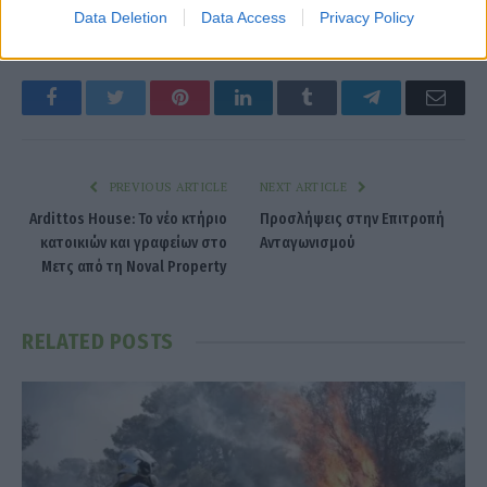
Ανδρέας Ανδριανόπουλος
Data Deletion
Data Access
Privacy Policy
Facebook
Twitter
Pinterest
LinkedIn
Tumblr
Telegram
Emai
PREVIOUS ARTICLE
NEXT ARTICLE
Ardittos House: Το νέο κτήριο
Προσλήψεις στην Επιτροπή
κατοικιών και γραφείων στο
Ανταγωνισμού
Μετς από τη Noval Property
RELATED
POSTS