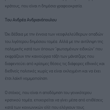
κράτους, που είναι η δημόσια γραφειοκρατία.
Του Ανδρέα Ανδριανόπουλου
Όχι βέβαια με την έννοια των νεοφιλελεύθερων οπαδών
του λιγότερου δημόσιου τομέα. Αλλά με την αντίληψη της
πολεμικής κατά των όποιων "φωτισμένων ειδικών" που
εκφράζουν την καινούργια τάξη των μάνατζερς που
διαφεντεύει από κρίσιμες θέσεις τις διάφορες εθνικές και
διεθνείς πολιτικές χωρίς να είναι εκλεγμένη και να έχει
έτσι λαϊκή νομιμοποίηση.
Ο στόχος, που είναι η αποδόμηση του γενικότερου
κρατικού τομέα, επιχειρείται να γίνει μέσα από επιθέσεις
κατά των κοινωνικών ελίτ που ελέγχουν τους