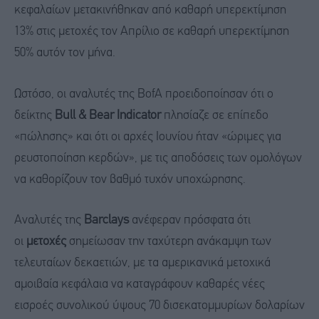
κεφαλαίων μετακινήθηκαν από καθαρή υπερεκτίμηση
13% στις μετοχές τον Απρίλιο σε καθαρή υπερεκτίμηση
50% αυτόν τον μήνα.
Ωστόσο, οι αναλυτές της BofA προειδοποίησαν ότι ο
δείκτης
Bull & Bear Indicator
πλησίαζε σε επίπεδο
«πώλησης» και ότι οι αρχές Ιουνίου ήταν «ώριμες για
ρευστοποίηση κερδών», με τις αποδόσεις των ομολόγων
να καθορίζουν τον βαθμό τυχόν υποχώρησης.
Aναλυτές της
Barclays
ανέφεραν πρόσφατα ότι
οι
μετοχές
σημείωσαν την ταχύτερη ανάκαμψη των
τελευταίων δεκαετιών, με τα αμερικανικά μετοχικά
αμοιβαία κεφάλαια να καταγράφουν καθαρές νέες
εισροές συνολικού ύψους 70 δισεκατομμυρίων δολαρίων