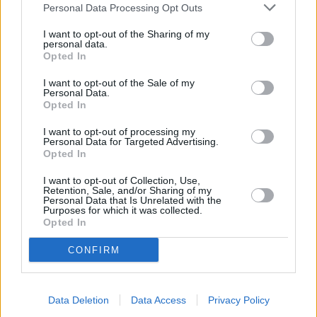
Personal Data Processing Opt Outs
I want to opt-out of the Sharing of my
«Επομένως, εκτός αν παρατηρήσουμε μια σαφή αλλαγή
personal data.
Opted In
σε αυτά τα θεμελιώδη μεγέθη, η ανθεκτικότητα των
περιουσιακών στοιχείων κινδύνου δεν είναι ιδιαίτερα
I want to opt-out of the Sale of my
Personal Data.
αξιοσημείωτη, αλλά συνάδει με τα ιστορικά δεδομένα των
Opted In
τελευταίων δεκαετιών», ανέφεραν.
I want to opt-out of processing my
Personal Data for Targeted Advertising.
Opted In
I want to opt-out of Collection, Use,
Retention, Sale, and/or Sharing of my
Personal Data that Is Unrelated with the
Purposes for which it was collected.
Opted In
CONFIRM
Data Deletion
Data Access
Privacy Policy