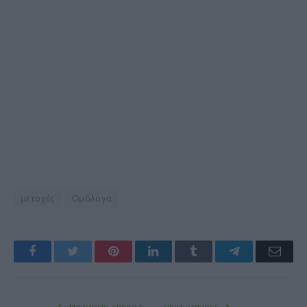
μετοχές
Ομόλογα
Facebook
Twitter
Pinterest
LinkedIn
Tumblr
Telegram
Emai