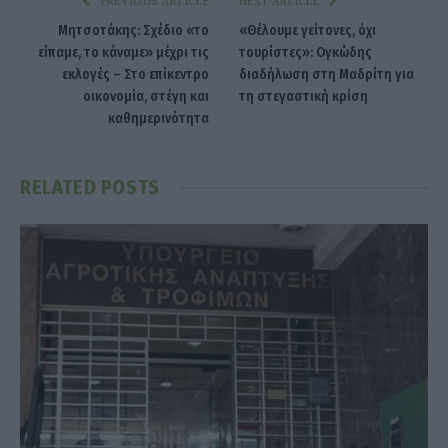
PREVIOUS ARTICLE
NEXT ARTICLE
Μητσοτάκης: Σχέδιο «το
«Θέλουμε γείτονες, όχι
είπαμε, το κάναμε» μέχρι τις
τουρίστες»: Ογκώδης
εκλογές – Στο επίκεντρο
διαδήλωση στη Μαδρίτη για
οικονομία, στέγη και
τη στεγαστική κρίση
καθημερινότητα
RELATED
POSTS