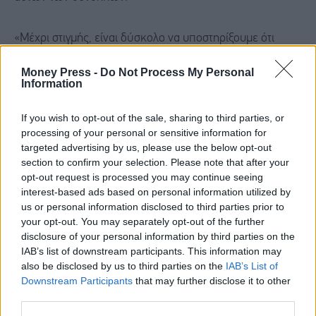
«Μέχρι στιγμής, είναι δύσκολο να υποστηρίξουμε ότι
έχουμε κάποια από αυτές τις περιπτώσεις», ανέφερε η
Money Press -
Do Not Process My Personal
ανακοίνωση της
Deutsche Bank
. «Το πιο κοντινό είναι το
Information
σημείο σχετικά με τη συνεχή κρίση του πετρελαίου,
If you wish to opt-out of the sale, sharing to third parties, or
καθώς οι αγορές προεξοφλούν όλο και περισσότερο μια
processing of your personal or sensitive information for
μακρύτερη περίοδο αυξημένων τιμών πετρελαίου».
targeted advertising by us, please use the below opt-out
section to confirm your selection. Please note that after your
opt-out request is processed you may continue seeing
Ωστόσο, σημείωσαν ότι το εξάμηνο συμβόλαιο
interest-based ads based on personal information utilized by
μελλοντικής εκπλήρωσης του
Brent
εξακολουθεί να
us or personal information disclosed to third parties prior to
your opt-out. You may separately opt-out of the further
διαπραγματεύεται ελαφρώς πάνω από τα 90 δολάρια ανά
disclosure of your personal information by third parties on the
βαρέλι, προσθέτοντας ότι «η μείωση της ενεργειακής
IAB’s list of downstream participants. This information may
also be disclosed by us to third parties on the
IAB’s List of
έντασης σημαίνει ότι ένα δεδομένο επίπεδο τιμών
Downstream Participants
that may further disclose it to other
πετρελαίου δεν προκαλεί τον οικονομικό κλονισμό που
third parties.
προκαλούσε στο παρελθόν».