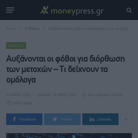
Home
»
Ειδήσεις
»
Αυξάνονται οι φόβοι για διόρθωση των μετοχών – Τι δείχνουν τα ομόλογα
ΕΙΔΉΣΕΙΣ
Αυξάνονται οι φόβοι για διόρθωση
των μετοχών – Τι δείχνουν τα
ομόλογα
24 Μαΐου, 2026
Updated:
24 Μαΐου, 2026
Δεν υπάρχουν Σχόλια
5 Mins Read
Facebook
Twitter
LinkedIn