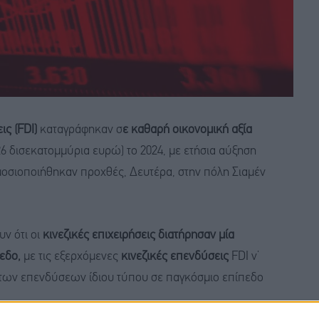
ς (FDI)
καταγράφηκαν σ
ε καθαρή οικονομική αξία
6 δισεκατομμύρια ευρώ) το 2024, με ετήσια αύξηση
ημοσιοποιήθηκαν προχθές, Δευτέρα, στην πόλη Σιαμέν
ν ότι οι
κινεζικές επιχειρήσεις διατήρησαν μία
εδο,
με τις εξερχόμενες
κινεζικές επενδύσεις
FDI ν’
υ των επενδύσεων ίδιου τύπου σε παγκόσμιο επίπεδο