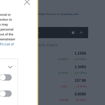
sonal or
Technical Summary Widget Powered by
Investing.com
ection to
ou may
 personal
out of the
 downstream
B’s List of