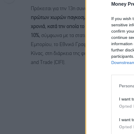
Money Pr
Πρόκειται για την 13η συνεχή χρονιά στη διάρκει
πρώτων χωρών παγκοσμίως στις εξερχόμενες επε
If you wish 
sensitive in
χρονιά, κατά την οποία το μερίδιο του Πεκίνου σ
confirm you
10%,
σύμφωνα με τα στατιστικά στοιχεία που δημ
continue se
information 
Εμπορίου, το Εθνικό Γραφείο Στατιστικής, αλλά 
further disc
Κίνας, στη διάρκεια της φετινής εκθεσιακής διορ
participants
Downstream 
and Trade (CIFI).
Persona
I want t
Opted 
I want t
Opted 