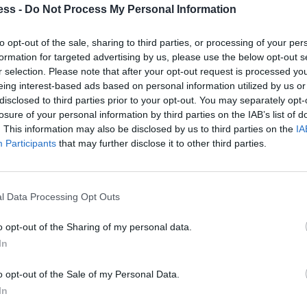
ess -
Do Not Process My Personal Information
α της οποίας,
η Κίνα συγκαταλέγεται μεταξύ των τριών
νδύσεις FDI, αλλά και για την ένατη συνεχόμενη
to opt-out of the sale, sharing to third parties, or processing of your per
formation for targeted advertising by us, please use the below opt-out s
τις εξερχόμενες επενδύσεις FDI είναι μεγαλύτερο κατά
r selection. Please note that after your opt-out request is processed y
οσιοποίησαν από κοινού το κινεζικό υπουργείο
eing interest-based ads based on personal information utilized by us or
disclosed to third parties prior to your opt-out. You may separately opt-
και η Κρατική Υπηρεσία Ξένου Συναλλάγματος της
losure of your personal information by third parties on the IAB’s list of
γάνωσης, 25th China International Fair for Investment
. This information may also be disclosed by us to third parties on the
IA
Participants
that may further disclose it to other third parties.
l Data Processing Opt Outs
o opt-out of the Sharing of my personal data.
In
o opt-out of the Sale of my Personal Data.
In