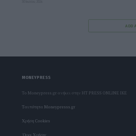
30 Ιουλίου, 2026
ADD 
MONEYPRESS
To Moneypress.gr ανήκει στην HT PRESS ONLINE IKE
Tαυτότητα Moneypresss.gr
Χρήση Cookies
'Οροι Χρήσης