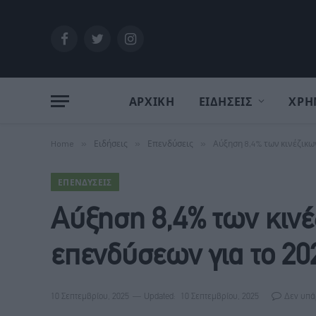
Facebook
Twitter
Instagram
ΑΡΧΙΚΗ
ΕΙΔΗΣΕΙΣ
ΧΡΗ
Home
»
Ειδήσεις
»
Επενδύσεις
»
Αύξηση 8,4% των κινέζικ
ΕΠΕΝΔΎΣΕΙΣ
Αύξηση 8,4% των κιν
επενδύσεων για το 20
10 Σεπτεμβρίου, 2025
Updated:
10 Σεπτεμβρίου, 2025
Δεν υπά