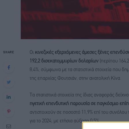
SHARE
Οι
κινεζικές εξερχόμενες άμεσες ξένες επενδύσει
192,2 δισεκατομμυρίων δολαρίων
(περίπου 164,2
8,4%, σύμφωνα με τα στατιστικά στοιχεία που δ
της επαρχίας Φουτσιάν, στην ανατολική Κίνα.
Τα στατιστικά στοιχεία της ίδιας αναφοράς δείχνου
ηγετική επενδυτική παρουσία σε παγκόσμιο επίπ
αντιστοιχούν σε ποσοστό 11,9% επί του συνόλο
για το 2024, με ετήσια αύξηση 0,5%.