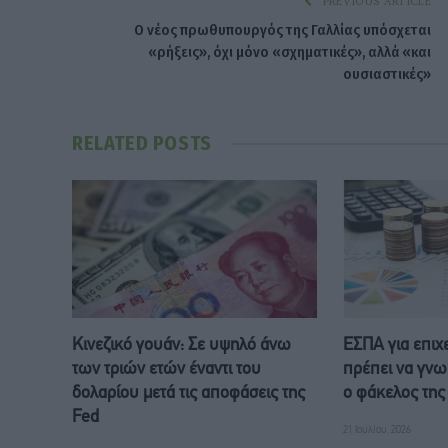
PREVIOUS ARTICLE
Ο νέος πρωθυπουργός της Γαλλίας υπόσχεται
«ρήξεις», όχι μόνο «σχηματικές», αλλά «και
ουσιαστικές»
RELATED
POSTS
Κινεζικό γουάν: Σε υψηλό άνω
ΕΣΠΑ για επιχ
των τριών ετών έναντι του
πρέπει να γνωρ
δολαρίου μετά τις αποφάσεις της
ο φάκελος της
Fed
21 Ιουλίου, 2026