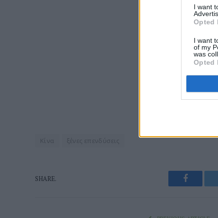
I want 
Advertis
Opted 
I want t
of my P
was col
Opted 
Κίνα
ξένες επενδύσεις
Faceboo
SHARE.