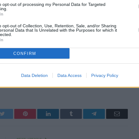
to opt-out of processing my Personal Data for Targeted
ing.
In
o opt-out of Collection, Use, Retention, Sale, and/or Sharing
ersonal Data that Is Unrelated with the Purposes for which it
lected.
In
CONFIRM
Data Deletion
Data Access
Privacy Policy
k
Twitter
Pinterest
LinkedIn
Tumblr
Telegram
Email