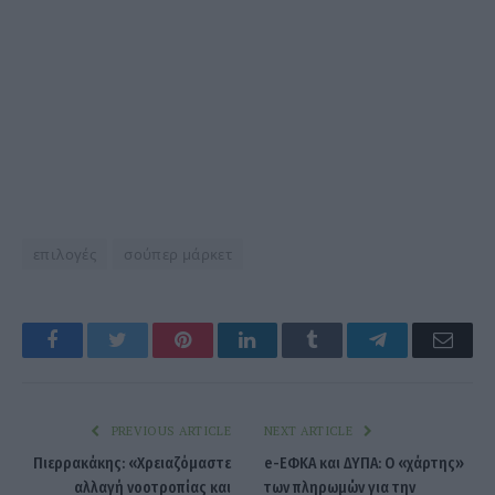
επιλογές
σούπερ μάρκετ
Facebook
Twitter
Pinterest
LinkedIn
Tumblr
Telegram
Emai
PREVIOUS ARTICLE
NEXT ARTICLE
Πιερρακάκης: «Χρειαζόμαστε
e-ΕΦΚΑ και ΔΥΠΑ: Ο «χάρτης»
αλλαγή νοοτροπίας και
των πληρωμών για την