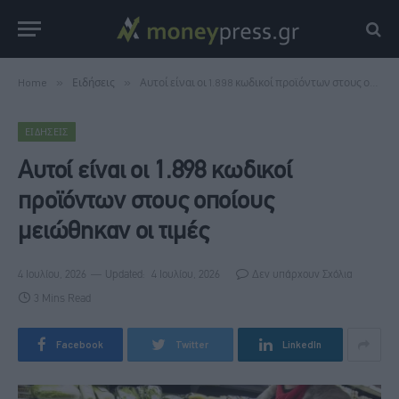
Home
»
Ειδήσεις
»
Αυτοί είναι οι 1.898 κωδικοί προϊόντων στους οποίους μειώθηκαν οι τιμές
ΕΙΔΉΣΕΙΣ
Αυτοί είναι οι 1.898 κωδικοί
προϊόντων στους οποίους
μειώθηκαν οι τιμές
4 Ιουλίου, 2026
Updated:
4 Ιουλίου, 2026
Δεν υπάρχουν Σχόλια
3 Mins Read
Facebook
Twitter
LinkedIn