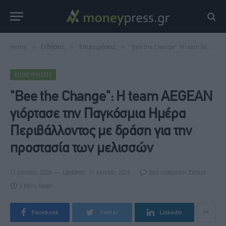
Home
»
Ειδήσεις
»
Επιχειρήσεις
»
"Bee the Change": Η team AEGEAN γιόρτασε την Παγκόσμια Ημέρα Περιβάλλοντος με δράση για την προστασία των μελισσών
ΕΠΙΧΕΙΡΉΣΕΙΣ
"Bee the Change": Η team AEGEAN
γιόρτασε την Παγκόσμια Ημέρα
Περιβάλλοντος με δράση για την
προστασία των μελισσών
11 Ιουνίου, 2026
Updated:
11 Ιουνίου, 2026
Δεν υπάρχουν Σχόλια
3 Mins Read
Facebook
Twitter
LinkedIn