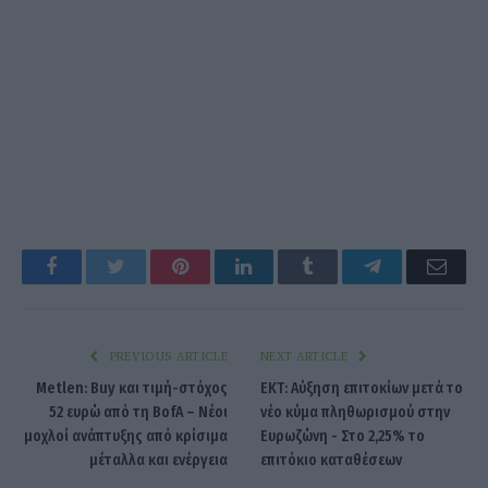
Facebook
Twitter
Pinterest
LinkedIn
Tumblr
Telegram
Emai
PREVIOUS ARTICLE
NEXT ARTICLE
Metlen: Buy και τιμή-στόχος
ΕΚΤ: Αύξηση επιτοκίων μετά το
52 ευρώ από τη BofA – Νέοι
νέο κύμα πληθωρισμού στην
μοχλοί ανάπτυξης από κρίσιμα
Ευρωζώνη - Στο 2,25% το
μέταλλα και ενέργεια
επιτόκιο καταθέσεων