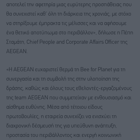
αποτελεί την αφετηρία μιας ευρύτερης προσπάθειας που
θα συνεχιστεί καθ' όλη τη διάρκεια της χρονιάς, με στόχο
να στηρίξουμε έμπρακτα τις μέλισσες και να αφήσουμε
ένα θετικό αποτύπωμα στο περιβάλλον», δήλωσε η Πέπη
Σταμάτη, Chief People and Corporate Affairs Officer της
AEGEAN.
«Η AEGEAN ευχαριστεί θερμά τη Bee for Planet για τη
συνεργασία και τη συμβολή της στην υλοποίηση της
δράσης, καθώς και όλους τους εθελοντές-εργαζομένους
της team AEGEAN που συμμετείχαν με ενθουσιασμό και
αίσθημα ευθύνης. Μέσα από τέτοιου είδους
πρωτοβουλίες, η εταιρεία συνεχίζει να ενισχύει τη
διαχρονική δέσμευσή της για υπεύθυνη ανάπτυξη,
προστασία του περιβάλλοντος και ενεργή κοινωνική