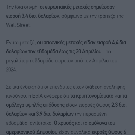
Την ίδια στιγμή,
οι ευρωπαϊκές μετοχές σημείωσαν
εισροή 3,4 δισ. δολαρίων
, σύμφωνα με την τράπεζα της
Wall Street.
Εν τω μεταξύ,
οι ιαπωνικές μετοχές είδαν εισροή 4,4 δισ.
δολαρίων την εβδομάδα έως τις 30 Απριλίου
– τη
μεγαλύτερη εβδομάδα εισροών από τον Απρίλιο του
2024.
Σε μια ένδειξη ότι οι επενδυτές είχαν διάθεση ανάληψης
κινδύνου, η BofA ανέφερε ότι
τα κρυπτονομίσματα
και
τα
ομόλογα υψηλής απόδοσης
είδαν εισροές ύψους
2,3 δισ.
δολαρίων και 3,9 δισ. δολαρίων
την περασμένη
εβδομάδα, αντίστοιχα.
Ο χρυσός
και τα
ομόλογα του
αμερικανικού Δημοσίου
είχαν συνολικά
εκροές ύψους 6