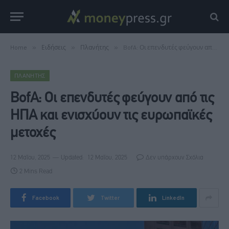
Home
»
Ειδήσεις
»
Πλανήτης
»
BofA: Οι επενδυτές φεύγουν από τις ΗΠΑ και ενισχύουν τις ευρωπαϊκές μετοχές
ΠΛΑΝΉΤΗΣ
BofA: Οι επενδυτές φεύγουν από τις
ΗΠΑ και ενισχύουν τις ευρωπαϊκές
μετοχές
12 Μαΐου, 2025
Updated:
12 Μαΐου, 2025
Δεν υπάρχουν Σχόλια
2 Mins Read
Facebook
Twitter
LinkedIn