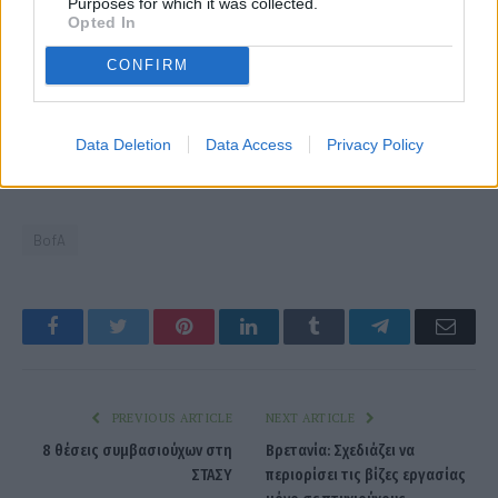
Purposes for which it was collected.
Opted In
CONFIRM
Data Deletion
Data Access
Privacy Policy
BofA
Facebook
Twitter
Pinterest
LinkedIn
Tumblr
Telegram
Emai
PREVIOUS ARTICLE
NEXT ARTICLE
8 θέσεις συμβασιούχων στη
Βρετανία: Σχεδιάζει να
ΣΤΑΣΥ
περιορίσει τις βίζες εργασίας