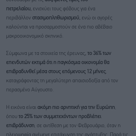
πετρελαίου,
ενισχύει τους φόβους για ένα
περιβάλλον
στασιμοπληθωρισμού,
ενώ οι αγορές
καλούνται να προσαρμοστούν σε ένα πιο αβέβαιο
μακροοικονομικό σκηνικό.
Σύμφωνα με τα στοιχεία της έρευνας
, το 36% των
επενδυτών εκτιμά ότι η παγκόσμια οικονομία θα
επιβραδυνθεί μέσα στους επόμενους 12 μήνες
,
καταγράφοντας τη μεγαλύτερη απαισιοδοξία από τον
περασμένο Αύγουστο.
Η εικόνα είναι
ακόμη πιο αρνητική για την Ευρώπη
,
όπου
το 25% των συμμετεχόντων προβλέπει
επιβράδυνση
, σε αντίθεση με τον Φεβρουάριο, όταν η
πλειοψηφία ανέμενε επιτάχυνση της ανάπτυξης. Παρά τις