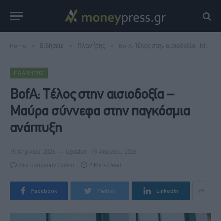
Home
»
Ειδήσεις
»
Πλανήτης
»
BofA: Τέλος στην αισιοδοξία – Μαύρα σύννεφα στην παγκόσμια ανάπτυξη
ΠΛΑΝΉΤΗΣ
BofA: Τέλος στην αισιοδοξία –
Μαύρα σύννεφα στην παγκόσμια
ανάπτυξη
15 Απριλίου, 2026
Updated:
15 Απριλίου, 2026
Δεν υπάρχουν Σχόλια
2 Mins Read
Facebook
Twitter
LinkedIn