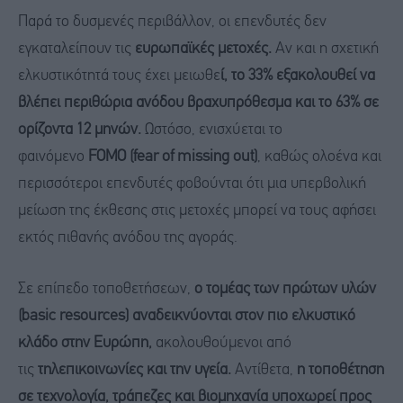
Παρά το δυσμενές περιβάλλον, οι επενδυτές δεν
εγκαταλείπουν τις
ευρωπαϊκές μετοχές.
Αν και η σχετική
ελκυστικότητά τους έχει μειωθε
ί, το 33% εξακολουθεί να
βλέπει περιθώρια ανόδου βραχυπρόθεσμα και το 63% σε
ορίζοντα 12 μηνών.
Ωστόσο, ενισχύεται το
φαινόμενο
FOMO (fear of missing out)
, καθώς ολοένα και
περισσότεροι επενδυτές φοβούνται ότι μια υπερβολική
μείωση της έκθεσης στις μετοχές μπορεί να τους αφήσει
εκτός πιθανής ανόδου της αγοράς.
Σε επίπεδο τοποθετήσεων,
ο τομέας των πρώτων υλών
(basic resources) αναδεικνύονται στον πιο ελκυστικό
κλάδο στην Ευρώπη,
ακολουθούμενοι από
τις
τηλεπικοινωνίες και την υγεία.
Αντίθετα,
η τοποθέτηση
σε τεχνολογία, τράπεζες και βιομηχανία υποχωρεί προς