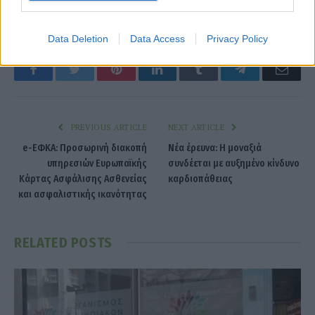
BofA
επιλογές
παγκόσμια οικονομία
Data Deletion
Data Access
Privacy Policy
Facebook
Twitter
Pinterest
LinkedIn
Tumblr
Telegram
Emai
PREVIOUS ARTICLE
NEXT ARTICLE
e-ΕΦΚΑ: Προσωρινή διακοπή
Νέα έρευνα: Η μοναξιά
υπηρεσιών Ευρωπαϊκής
συνδέεται με αυξημένο κίνδυνο
Κάρτας Ασφάλισης Ασθενείας
καρδιοπάθειας
και ασφαλιστικής ικανότητας
RELATED
POSTS