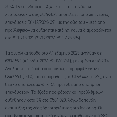
2024: 16 επενδύσεις, €5,4 εκατ.). Το επενδυτικό
χαρτοφυλάκιο στις 30/6/2025 αποτελείται από 36 ενεργές
επενδύσεις (31/12/2024: 39), με την αξία του –μετά από
προβλέψεις– να αυξάνεται κατά 4% και να διαμορφώνεται
στα €11.915.021 (31/12/2024: €11.495.594).
Τα συνολικά έσοδα στο Α΄ εξάμηνο 2025 ανήλθαν σε
€836.592 (Α΄ εξάμ. 2024: €1.040.751), μειωμένα κατά 20%.
Αναλυτικά, τα έσοδα από τόκους διαμορφώθηκαν σε
€647.991 (-21%), από προμήθειες σε €169.443 (+12%), ενώ
θετικό αποτέλεσμα €19.158 προήλθε από αποτίμηση
επενδύσεων. Τα έξοδα προ φόρων και προβλέψεων
αυξήθηκαν κατά 3% στα €584.023, λόγω δαπανών
ανάπτυξης της νέας δραστηριότητας στο factoring. Οι
προβλέψεις για πιστωτικό κίνδυνο μειώθηκαν κατά 28%