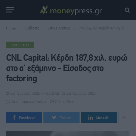
Home
»
Ειδήσεις
»
Επιχειρήσεις
»
CNL Capital: Κέρδη 187,8 χιλ. ευρώ στο α’ εξάμηνο - Eίσοδος στο factoring
ΕΠΙΧΕΙΡΉΣΕΙΣ
CNL Capital: Κέρδη 187,8 χιλ. ευρώ
στο α’ εξάμηνο - Eίσοδος στο
factoring
29 Σεπτεμβρίου, 2025
Updated:
29 Σεπτεμβρίου, 2025
Δεν υπάρχουν Σχόλια
2 Mins Read
Facebook
Twitter
LinkedIn