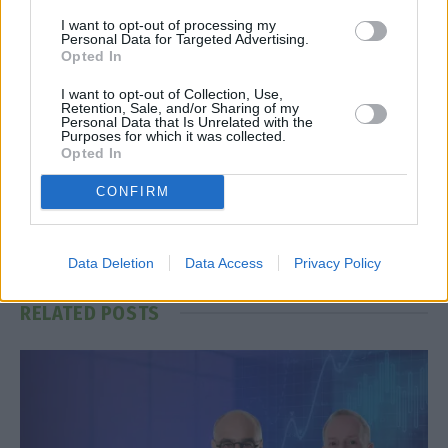
I want to opt-out of processing my
Personal Data for Targeted Advertising.
Opted In
Facebook
Twitter
Pinterest
LinkedIn
Tumblr
Telegram
Emai
I want to opt-out of Collection, Use,
Retention, Sale, and/or Sharing of my
Personal Data that Is Unrelated with the
Purposes for which it was collected.
PREVIOUS ARTICLE
NEXT ARTICLE
Opted In
ΟΛΠ: Αύξηση εσόδων και
5 τρόποι να μειώσεις το ρεύμα
CONFIRM
κερδοφορίας – Σημαντικές
στο σπίτι και να
επενδύσεις και αποπληρωμή
εξοικονομήσεις χρήματα
δανεισμού
Data Deletion
Data Access
Privacy Policy
RELATED
POSTS