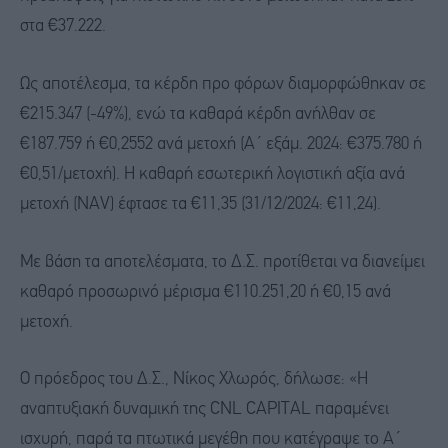
στα €37.222.
Ως αποτέλεσμα, τα κέρδη προ φόρων διαμορφώθηκαν σε
€215.347 (-49%), ενώ τα καθαρά κέρδη ανήλθαν σε
€187.759 ή €0,2552 ανά μετοχή (Α΄ εξάμ. 2024: €375.780 ή
€0,51/μετοχή). Η καθαρή εσωτερική λογιστική αξία ανά
μετοχή (NAV) έφτασε τα €11,35 (31/12/2024: €11,24).
Με βάση τα αποτελέσματα, το Δ.Σ. προτίθεται να διανείμει
καθαρό προσωρινό μέρισμα €110.251,20 ή €0,15 ανά
μετοχή.
Ο πρόεδρος του Δ.Σ., Νίκος Χλωρός, δήλωσε: «Η
αναπτυξιακή δυναμική της CNL CAPITAL παραμένει
ισχυρή, παρά τα πτωτικά μεγέθη που κατέγραψε το Α΄