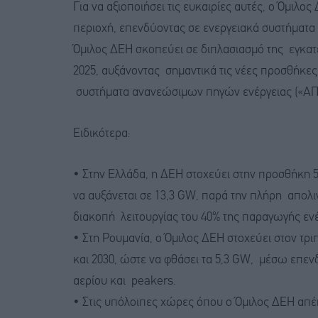
Για να αξιοποιήσει τις ευκαιρίες αυτές, ο Όμιλο
περιοχή, επενδύοντας σε ενεργειακά συστήματα 
Όμιλος ΔΕΗ σκοπεύει σε διπλασιασμό της εγκατε
2025, αυξάνοντας σημαντικά τις νέες προσθήκες
συστήματα ανανεώσιμων πηγών ενέργειας («ΑΠ
Ειδικότερα:
• Στην Ελλάδα, η ΔΕΗ στοχεύει στην προσθήκη 5
να αυξάνεται σε 13,3 GW, παρά την πλήρη απολιγ
διακοπή λειτουργίας του 40% της παραγωγής ενέ
• Στη Ρουμανία, ο Όμιλος ΔΕΗ στοχεύει στον τρ
και 2030, ώστε να φθάσει τα 5,3 GW, μέσω επε
αερίου και peakers.
• Στις υπόλοιπες χώρες όπου ο Όμιλος ΔΕΗ απέκ