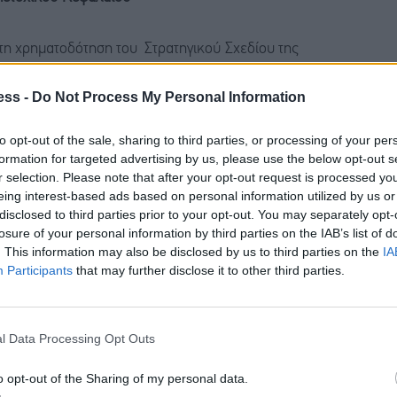
η χρηματοδότηση του Στρατηγικού Σχεδίου της
ύσεων στις κύριες γεωγραφικές αγορές της, (ii) την
ess -
Do Not Process My Personal Information
 επένδυση σε επιπλέον τομείς που η Εταιρεία θεωρεί
ς δραστηριότητές της, και (iv) τη διατήρηση
to opt-out of the sale, sharing to third parties, or processing of your per
 στους τομείς ενέργειας και τεχνολογίας.
formation for targeted advertising by us, please use the below opt-out s
r selection. Please note that after your opt-out request is processed y
eing interest-based ads based on personal information utilized by us or
ης τη στρατηγική και λειτουργική ευελιξία της
disclosed to third parties prior to your opt-out. You may separately opt-
μης κεφαλαιακής διάρθρωσης.
losure of your personal information by third parties on the IAB’s list of
. This information may also be disclosed by us to third parties on the
IA
Participants
that may further disclose it to other third parties.
ρικής και Νοτιοανατολικής Ευρώπης («ΚΝΑΕ»), η
 δημιουργούν επενδυτικές ευκαιρίες στην περιοχή.
l Data Processing Opt Outs
o opt-out of the Sharing of my personal data.
δηγήσει σε υψηλότερες κεφαλαιακές αποδόσεις,