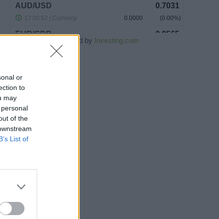
Powered by
Investing.com
sonal or
ection to
ou may
 personal
out of the
 downstream
B’s List of