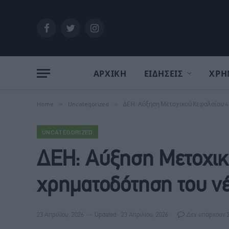
Facebook
Twitter
Instagram
ΑΡΧΙΚΗ
ΕΙΔΗΣΕΙΣ
ΧΡΗ
Home
»
Uncategorized
»
ΔΕΗ: Αύξηση Μετοχικού Κεφαλαίου 4 
UNCATEGORIZED
ΔΕΗ: Αύξηση Μετοχικο
χρηματοδότηση του νέ
23 Απριλίου, 2026
Updated:
23 Απριλίου, 2026
Δεν υπάρχουν 