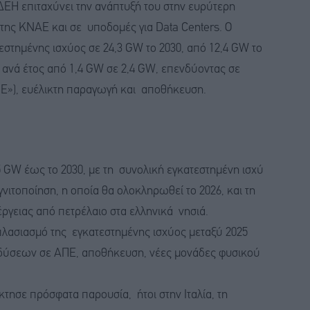
ς ΔΕΗ επιταχύνει την ανάπτυξή του στην ευρύτερη
της ΚΝΑΕ και σε υποδομές για Data Centers. Ο
στημένης ισχύος σε 24,3 GW το 2030, από 12,4 GW το
 ανά έτος από 1,4 GW σε 2,4 GW, επενδύοντας σε
Ε»), ευέλικτη παραγωγή και αποθήκευση.
 GW έως το 2030, με τη συνολική εγκατεστημένη ισχύ
νιτοποίηση, η οποία θα ολοκληρωθεί το 2026, και τη
ργειας από πετρέλαιο στα ελληνικά νησιά.
ιπλασιασμό της εγκατεστημένης ισχύος μεταξύ 2025
νδύσεων σε ΑΠΕ, αποθήκευση, νέες μονάδες φυσικού
τησε πρόσφατα παρουσία, ήτοι στην Ιταλία, τη