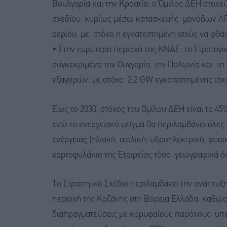
Βουλγαρία και την Κροατία, ο Όμιλος ΔΕΗ στοχε
σχεδίου, κυρίως μέσω κατασκευής μονάδων ΑΠ
αερίου, με στόχο η εγκατεστημένη ισχύς να φθάσ
• Στην ευρύτερη περιοχή της ΚΝΑΕ, το Στρατηγι
συγκεκριμένα την Ουγγαρία, την Πολωνία και τη
εξαγορών, με στόχο 2,2 GW εγκατεστημένης ισχ
Έως το 2030, στόχος του Ομίλου ΔΕΗ είναι το 45
ενώ το ενεργειακό μείγμα θα περιλαμβάνει όλε
ενέργειας (ηλιακή, αιολική, υδροηλεκτρική, φυ
χαρτοφυλάκιο της Εταιρείας τόσο γεωγραφικά όσ
Το Στρατηγικό Σχέδιο περιλαμβάνει την ανάπτυξ
περιοχή της Κοζάνης στη Βόρεια Ελλάδα, καθώς η
διαπραγματεύσεις με κορυφαίους παρόχους υπερ