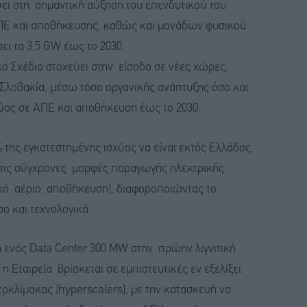
ύει στη σημαντική αύξηση του επενδυτικού του
Ε και αποθήκευσης, καθώς και μονάδων φυσικού
ει τα 3,5 GW έως το 2030.
κό Σχέδιο στοχεύει στην είσοδο σε νέες χώρες,
 Σλοβακία, μέσω τόσο οργανικής ανάπτυξης όσο και
ύος σε ΑΠΕ και αποθήκευση έως το 2030.
% της εγκατεστημένης ισχύος να είναι εκτός Ελλάδος,
ς τις σύγχρονες μορφές παραγωγής ηλεκτρικής
σικό αέριο, αποθήκευση), διαφοροποιώντας το
ο και τεχνολογικά.
η ενός Data Center 300 MW στην πρώην λιγνιτική
 Εταιρεία βρίσκεται σε εμπιστευτικές εν εξελίξει
κλίμακας (hyperscalers), με την κατασκευή να