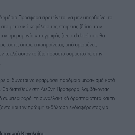
 Δημόσια Προσφορά προτείνεται να μην υπερβαίνει το
το μετοχικό κεφάλαιο της εταιρείας (βάσει των
 την ημερομηνία καταγραφής (record date) που θα
τως ώστε, όπως επισημαίνεται, υπό ορισμένες
υν τουλάχιστον το ίδιο ποσοστό συμμετοχής στην
.
χέρεια, δύναται να εφαρμόσει παρόμοιο μηχανισμό κατά
υ θα διατεθούν στη Διεθνή Προσφορά, λαμβάνοντας
 συμπεριφορά, τη συναλλακτική δραστηριότητα και τη
ίζοντα και την πρώιμη εκδήλωση ενδιαφέροντος για
 Μετοχικού Κεφαλαίου