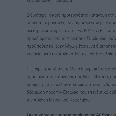
Συνδυασμένη Προσφορά.
Ειδικότερα, η κατά προτεραιότητα κατανομή στη
ποσοστό συμμετοχής των υφιστάμενων μετόχων σ
ηλεκτρονικών αρχείων της ΕΛ.Κ.Α.Τ. Α.Ε.), κατά
προσδιοριστεί από το Διοικητικό Συμβούλιο, ού
προϋποθέσεις, οι εν λόγω μέτοχοι να διατηρήσο
εταιρεία μετά την Αύξηση Μετοχικού Κεφαλαίου
Η Εταιρεία, κατά την απόλυτη διακριτική της ευ
προτεραιότητα κατανομής στις Νέες Μετοχές πο
υπόψη, μεταξύ άλλων κριτηρίων, την επενδυτική
δέσμευση προς την Εταιρεία, τον επενδυτικό ορ
την Αύξηση Μετοχικού Κεφαλαίου.
Σκεπτικό για την πραγματοποίηση της Αύξησης