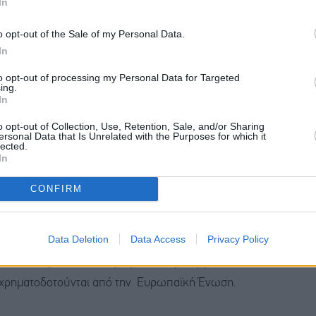
In
ονάδων, ο οποίος δημιουργεί τεράστια ευκαιρία για
o opt-out of the Sale of my Personal Data.
In
μεγάλη κλίμακα,
to opt-out of processing my Personal Data for Targeted
ing.
υπόλοιπη Ευρώπη, η οποία θα συνεχίσει να διατηρεί
In
o opt-out of Collection, Use, Retention, Sale, and/or Sharing
ersonal Data that Is Unrelated with the Purposes for which it
lected.
νότητα της περιοχής, έχοντας μετατραπεί από χώρα
In
ας,
CONFIRM
που προβλέπεται να αυξηθεί σημαντικά την επόμενη
Data Deletion
Data Access
Privacy Policy
σε σχέση με τη Δυτική Ευρώπη, τις πολιτικές
ον αυξανόμενο εξηλεκτρισμό, τη δημιουργία νέων
 χρηματοδοτούνται από την Ευρωπαϊκή Ένωση.