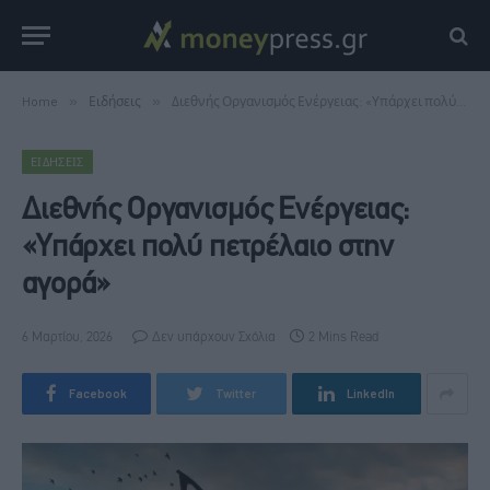
Home
»
Ειδήσεις
»
Διεθνής Οργανισμός Ενέργειας: «Υπάρχει πολύ πετρέλαιο στην αγορά»
ΕΙΔΉΣΕΙΣ
Διεθνής Οργανισμός Ενέργειας:
«Υπάρχει πολύ πετρέλαιο στην
αγορά»
6 Μαρτίου, 2026
Δεν υπάρχουν Σχόλια
2 Mins Read
Facebook
Twitter
LinkedIn