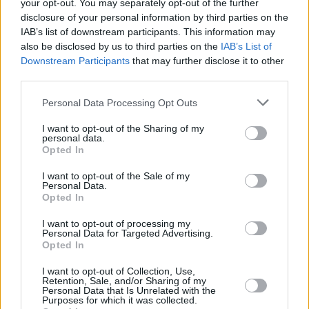
your opt-out. You may separately opt-out of the further
disclosure of your personal information by third parties on the
IAB’s list of downstream participants. This information may
also be disclosed by us to third parties on the
IAB’s List of
Downstream Participants
that may further disclose it to other
third parties.
Διεθνής Οργανισμός Ενέργειας
πετρέλαιο
Personal Data Processing Opt Outs
I want to opt-out of the Sharing of my
personal data.
Facebook
Twitter
Pinterest
LinkedIn
Tumblr
Telegram
Emai
Opted In
I want to opt-out of the Sale of my
Personal Data.
Opted In
PREVIOUS ARTICLE
NEXT ARTICLE
I want to opt-out of processing my
Ν. Ανδρουλάκης: Oλα τα κράτη
ΔΥΠΑ: Αναρτήθηκε το ΦΕΚ για
Personal Data for Targeted Advertising.
οφείλουν να στηρίξουν την
το Voucher των 750 ευρώ -
Opted In
ευρωπαϊκή χώρα που γειτνιάζει
Δείτε τα δικαιολογητικά
I want to opt-out of Collection, Use,
στην εμπόλεμη ζώνη
Retention, Sale, and/or Sharing of my
Personal Data that Is Unrelated with the
Purposes for which it was collected.