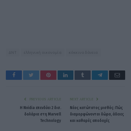
ΔΝΤ
ελληνική οικονομία
κόκκινα δάνεια
Facebook
Twitter
Pinterest
LinkedIn
Tumblr
Telegram
Emai
PREVIOUS ARTICLE
NEXT ARTICLE
Η Nvidia επενδύει 2 δισ.
Νέος κατώτατος μισθός: Πώς
δολάρια στη Marvell
διαμορφώνονται δώρα, άδειες
Technology
και καθαρές αποδοχές