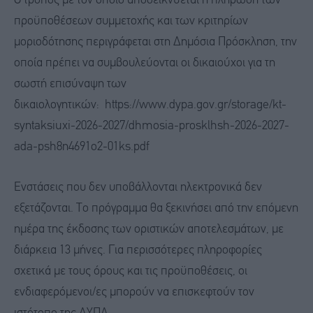
Ο τρόπος με τον οποίο αποδεικνύεται η πλήρωση των
προϋποθέσεων συμμετοχής και των κριτηρίων
μοριοδότησης περιγράφεται στη Δημόσια Πρόσκληση, την
οποία πρέπει να συμβουλεύονται οι δικαιούχοι για τη
σωστή επισύναψη των
δικαιολογητικών: https://www.dypa.gov.gr/storage/kt-
syntaksiuxi-2026-2027/dhmosia-prosklhsh-2026-2027-
ada-psh8n4691o2-01ks.pdf
Ενστάσεις που δεν υποβάλλονται ηλεκτρονικά δεν
εξετάζονται. Το πρόγραμμα θα ξεκινήσει από την επόμενη
ημέρα της έκδοσης των οριστικών αποτελεσμάτων, με
διάρκεια 13 μήνες. Για περισσότερες πληροφορίες
σχετικά με τους όρους και τις προϋποθέσεις, οι
ενδιαφερόμενοι/ες μπορούν να επισκεφτούν τον