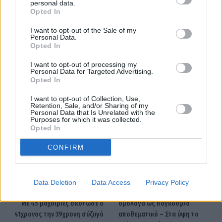
personal data.
Opted In
I want to opt-out of the Sale of my
Personal Data.
Opted In
I want to opt-out of processing my
Personal Data for Targeted Advertising.
Opted In
ΔΥΠΑ
Κοινωνικός Τουρισμός
συνταξιούχοι
I want to opt-out of Collection, Use,
Retention, Sale, and/or Sharing of my
Personal Data that Is Unrelated with the
Purposes for which it was collected.
Facebook
Twitter
Pinterest
LinkedIn
Tumblr
Telegram
Emai
Opted In
CONFIRM
PREVIOUS ARTICLE
NEXT ARTICLE
Στοιχεία-σοκ για τη
Ιστορική ανατροπή: Ο χρυσός
Data Deletion
Data Access
Privacy Policy
γυναικοκτονία στην Καλαμάτα:
ξεπέρασε τα αμερικανικά
Με 45 μαχαιριές σκότωσε ο
ομόλογα ως παγκόσμιο
41χρονος την 39χρονη σύζυγό
αποθεματικό – Στα ύψη το