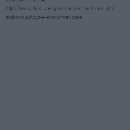
ιστότοπο της ΔΥΠΑ:
https://www.dypa.gov.gr/koinonikos-toyrismos-ghia-
sintaksioukhoys-e-efka-prwin-oaee