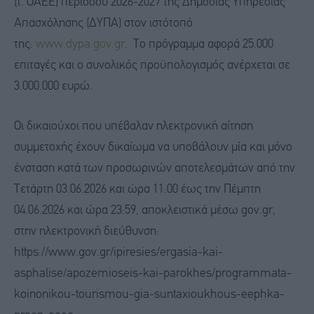
(τ. ΟΑΕΕ) περιόδου 2026-2027 της Δημόσιας Υπηρεσίας
Απασχόλησης (ΔΥΠΑ) στον ιστότοπό
της:
www.dypa.gov.gr
. Το πρόγραμμα αφορά 25.000
επιταγές και ο συνολικός προϋπολογισμός ανέρχεται σε
3.000.000 ευρώ.
Οι δικαιούχοι που υπέβαλαν ηλεκτρονική αίτηση
συμμετοχής έχουν δικαίωμα να υποβάλουν μία και μόνο
ένσταση κατά των προσωρινών αποτελεσμάτων από την
Τετάρτη 03.06.2026 και ώρα 11:00 έως την Πέμπτη
04.06.2026 και ώρα 23:59, αποκλειστικά μέσω gov.gr,
στην ηλεκτρονική διεύθυνση:
https://www.gov.gr/ipiresies/ergasia-kai-
asphalise/apozemioseis-kai-parokhes/programmata-
koinonikou-tourismou-gia-suntaxioukhous-eephka-