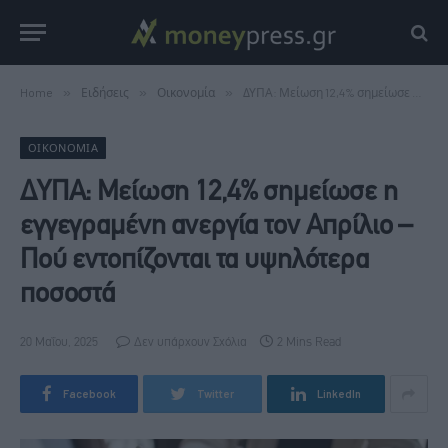
Home
»
Ειδήσεις
»
Οικονομία
»
ΔΥΠΑ: Μείωση 12,4% σημείωσε η εγγεγραμένη ανεργία τον Απρίλιο – Πού εντοπίζονται τα υψηλότερα ποσοστά
ΟΙΚΟΝΟΜΊΑ
ΔΥΠΑ: Μείωση 12,4% σημείωσε η
εγγεγραμένη ανεργία τον Απρίλιο –
Πού εντοπίζονται τα υψηλότερα
ποσοστά
20 Μαΐου, 2025
Δεν υπάρχουν Σχόλια
2 Mins Read
Facebook
Twitter
LinkedIn