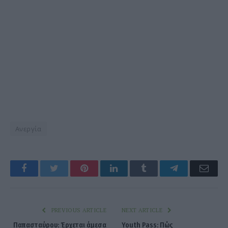
Ανεργία
Facebook
Twitter
Pinterest
LinkedIn
Tumblr
Telegram
Emai
PREVIOUS ARTICLE
NEXT ARTICLE
Παπασταύρου: Έρχεται άμεσα
Youth Pass: Πώς