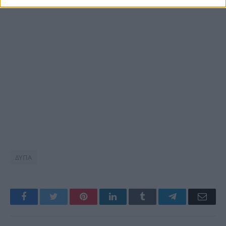
ΔΥΠΑ
Facebook
Twitter
Pinterest
LinkedIn
Tumblr
Telegram
Emai