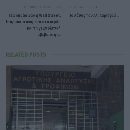
PREVIOUS ARTICLE
NEXT ARTICLE
Στα «πράσινα» η Wall Street:
Το λάθος του Αλί Λαριτζανί…
Ισορροπία ανάμεσα στα κέρδη
και τη γεωπολιτική
αβεβαιότητα
RELATED
POSTS