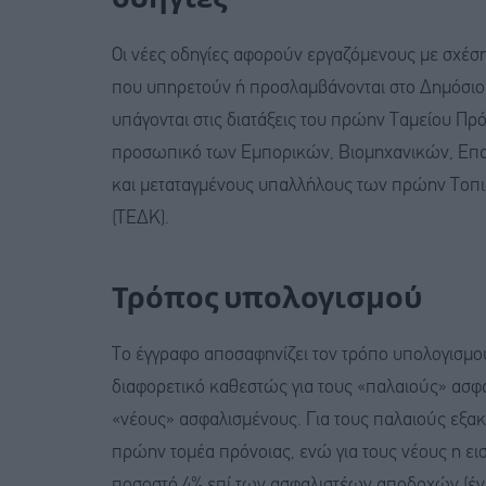
Οι νέες οδηγίες αφορούν εργαζόμενους με σχέση
που υπηρετούν ή προσλαμβάνονται στο Δημόσιο
υπάγονται στις διατάξεις του πρώην Ταμείου 
προσωπικό των Εμπορικών, Βιομηχανικών, Επα
και μεταταγμένους υπαλλήλους των πρώην Το
(ΤΕΔΚ).
Τρόπος υπολογισμού
Το έγγραφο αποσαφηνίζει τον τρόπο υπολογισμ
διαφορετικό καθεστώς για τους «παλαιούς» ασφαλ
«νέους» ασφαλισμένους. Για τους παλαιούς εξακ
πρώην τομέα πρόνοιας, ενώ για τους νέους η ει
ποσοστό 4% επί των ασφαλιστέων αποδοχών (ένα