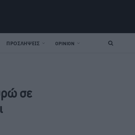
ΠΡΟΣΛΗΨΕΙΣ
OPINION
υρώ σε
ι