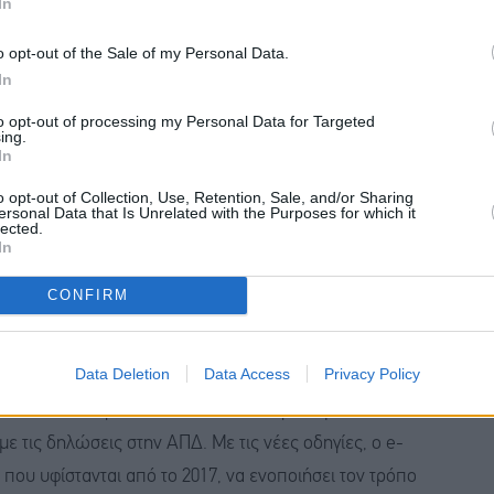
In
 συμπληρωματικών ΑΠΔ αποκλειστικά για τον κλάδο
o opt-out of the Sale of my Personal Data.
ίου 2017 και εφεξής. Η διαδικασία αυτή θα μπορεί να
In
 ή άλλων κυρώσεων έως τις 31 Δεκεμβρίου 2026, ενώ
to opt-out of processing my Personal Data for Targeted
ing.
ταβληθεί και οι αντίστοιχες ασφαλιστικές εισφορές,
In
o opt-out of Collection, Use, Retention, Sale, and/or Sharing
ersonal Data that Is Unrelated with the Purposes for which it
lected.
In
CONFIRM
κές οδηγίες προς τις υπηρεσίες του Δημοσίου, των
ε τη διαδικασία αποστολής στοιχείων για τις
Data Deletion
Data Access
Privacy Policy
λούνται να υποβάλουν συγκεντρωτικά στοιχεία για τις
α από τα απαραίτητα αποδεικτικά, προκειμένου να
 τις δηλώσεις στην ΑΠΔ. Με τις νέες οδηγίες, ο e-
που υφίστανται από το 2017, να ενοποιήσει τον τρόπο