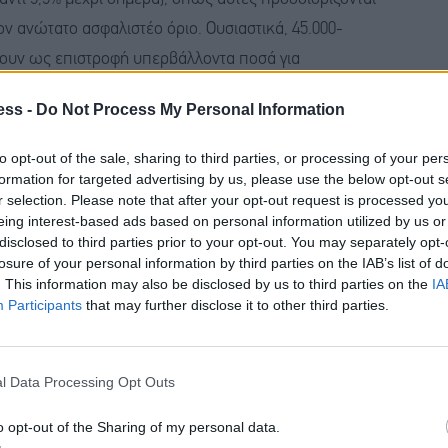
ον ανώτατο ασφαλιστέο όριο. Ουσιαστικά, 45.000-
βουν ως επιστροφή υπερβάλλοντα ποσά για
17 και μέχρι σήμερα, που υπολογίζονται σε 2.650 €
ess -
Do Not Process My Personal Information
το τέλος Ιουνίου 2026, με βάση τις μέσες αποδοχές
ημα. Ιδιαίτερη βαρύτητα δίνεται στην απεικόνιση της
to opt-out of the sale, sharing to third parties, or processing of your per
formation for targeted advertising by us, please use the below opt-out s
r selection. Please note that after your opt-out request is processed y
eing interest-based ads based on personal information utilized by us or
disclosed to third parties prior to your opt-out. You may separately opt-
ναδρομική υποβολή
losure of your personal information by third parties on the IAB’s list of
. This information may also be disclosed by us to third parties on the
IA
Participants
that may further disclose it to other third parties.
έπει να δηλώνεται με ξεχωριστή εγγραφή και ειδική
ιμοποιείται για τους λοιπούς κλάδους ασφάλισης,
 και η επικουρική ασφάλιση. Για κάθε κατηγορία
l Data Processing Opt Outs
Δραστηριότητας (ΚΑΔ), Κωδικοί Ειδικότητας και
λιστεί η ορθή και ενιαία εφαρμογή των διατάξεων.
o opt-out of the Sharing of my personal data.