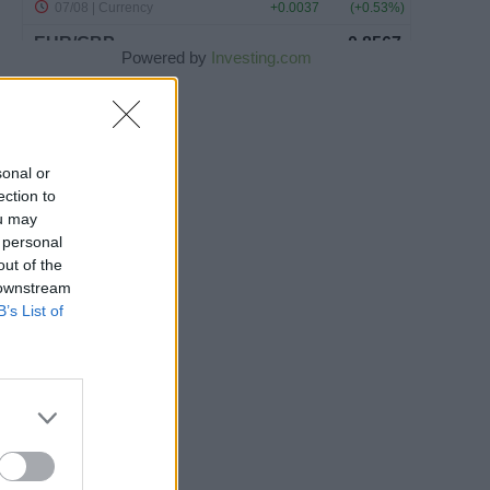
Powered by
Investing.com
sonal or
ection to
ou may
 personal
out of the
 downstream
B’s List of