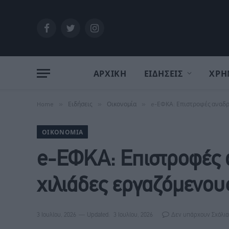
Facebook
Twitter
Instagram
ΑΡΧΙΚΗ
ΕΙΔΗΣΕΙΣ
ΧΡΗ
Home
»
Ειδήσεις
»
Οικονομία
»
e-ΕΦΚΑ: Επιστροφές αναδρομ
ΟΙΚΟΝΟΜΊΑ
e-ΕΦΚΑ: Επιστροφές 
χιλιάδες εργαζόμενους 
3 Ιουλίου, 2026
Updated:
3 Ιουλίου, 2026
Δεν υπάρχουν Σχόλια