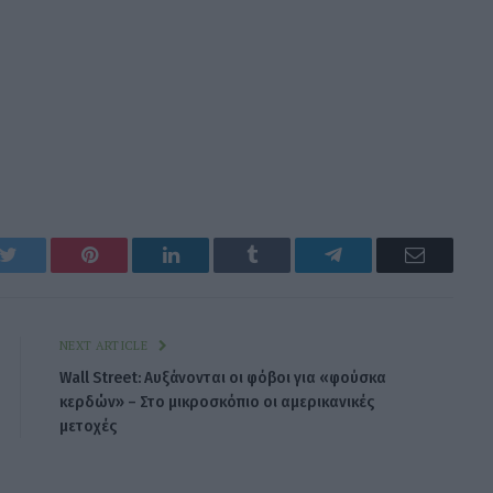
k
Twitter
Pinterest
LinkedIn
Tumblr
Telegram
Email
NEXT ARTICLE
Wall Street: Αυξάνονται οι φόβοι για «φούσκα
κερδών» – Στο μικροσκόπιο οι αμερικανικές
μετοχές