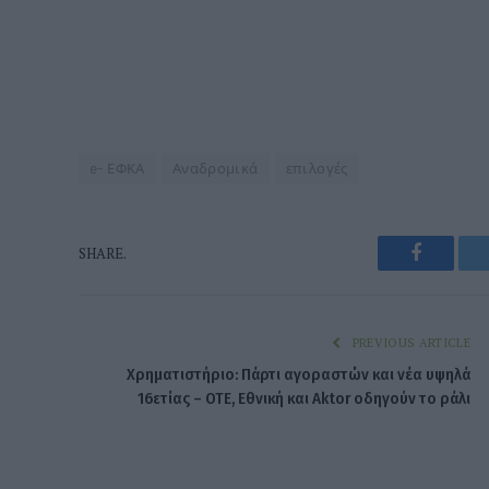
e- ΕΦΚΑ
Αναδρομικά
επιλογές
Faceboo
SHARE.
PREVIOUS ARTICLE
Χρηματιστήριο: Πάρτι αγοραστών και νέα υψηλά
16ετίας – ΟΤΕ, Εθνική και Aktor οδηγούν το ράλι