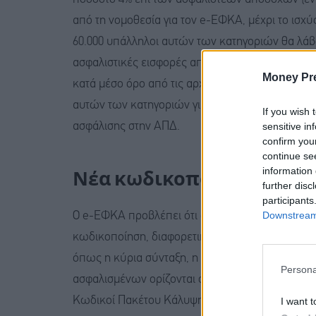
από τη νομοθεσία για τον e-ΕΦΚΑ, μέχρι το ισχύ
60.000 υπάλληλοι αυτών των κατηγοριών θα λά
ασφαλιστικές εισφορές από την 1η Ιανουαρίου 20
Money Pr
κατά μέσο όρο από τις αρχές του 2017 και μέχρι 
αυτών των κατηγοριών για το συγκεκριμένο διάστ
If you wish 
sensitive in
ασφάλισης στην ΑΠΔ.
confirm you
continue se
information 
Νέα κωδικοποίηση και α
further disc
participants
Downstream 
Ο e-ΕΦΚΑ προβλέπει ότι ο κλάδος Εφάπαξ θα πρ
κωδικοποίηση, διαφορετική από εκείνη που χρησ
όπως η κύρια σύνταξη, η υγειονομική περίθαλψη
Persona
ασφαλισμένων ορίζονται συγκεκριμένοι Κωδικοί 
Κωδικοί Πακέτου Κάλυψης (ΚΠΚ), ώστε να εξασφα
I want t