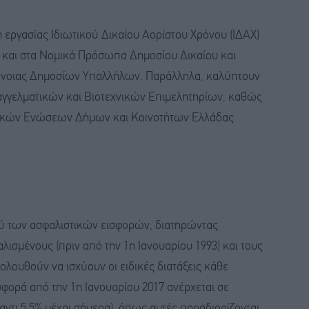
 εργασίας Ιδιωτικού Δικαίου Αορίστου Χρόνου (ΙΔΑΧ)
 και στα Νομικά Πρόσωπα Δημοσίου Δικαίου και
Πρόνοιας Δημοσίων Υπαλλήλων. Παράλληλα, καλύπτουν
γγελματικών και Βιοτεχνικών Επιμελητηρίων, καθώς
πικών Ενώσεων Δήμων και Κοινοτήτων Ελλάδας
ού των ασφαλιστικών εισφορών, διατηρώντας
ισμένους (πριν από την 1η Ιανουαρίου 1993) και τους
ολουθούν να ισχύουν οι ειδικές διατάξεις κάθε
σφορά από την 1η Ιανουαρίου 2017 ανέρχεται σε
ντι 5,5% μέχρι σήμερα), όπως αυτές προσδιορίζονται