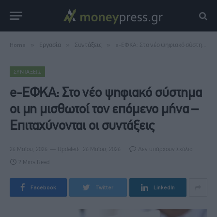
Home
»
Εργασία
»
Συντάξεις
»
e-ΕΦΚΑ: Στο νέο ψηφιακό σύστημα οι μη μισθωτοί τον επόμενο μήνα – Επιταχύνονται οι συντάξεις
ΣΥΝΤΆΞΕΙΣ
e-ΕΦΚΑ: Στο νέο ψηφιακό σύστημα
οι μη μισθωτοί τον επόμενο μήνα –
Επιταχύνονται οι συντάξεις
26 Μαΐου, 2026
Updated:
26 Μαΐου, 2026
Δεν υπάρχουν Σχόλια
2 Mins Read
Facebook
Twitter
LinkedIn