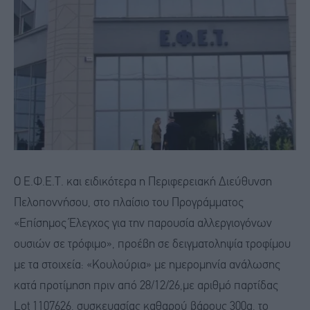
Ο Ε.Φ.Ε.Τ. και ειδικότερα η Περιφερειακή Διεύθυνση
Πελοποννήσου, στο πλαίσιο του Προγράμματος
«Επίσημος Έλεγχος για την παρουσία αλλεργιογόνων
ουσιών σε τρόφιμο», προέβη σε δειγματοληψία τροφίμου
με τα στοιχεία: «Κουλούρια» με ημερομηνία ανάλωσης
κατά προτίμηση πριν από 28/12/26,με αριθμό παρτίδας
Lot 1107626, συσκευασίας καθαρού βάρους 300g, το