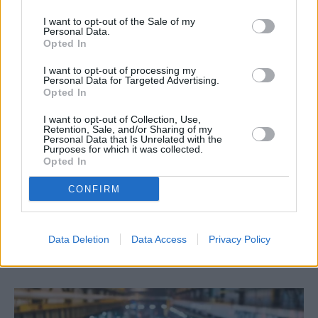
RELATED
POSTS
I want to opt-out of the Sale of my
Personal Data.
Opted In
I want to opt-out of processing my
Personal Data for Targeted Advertising.
Opted In
I want to opt-out of Collection, Use,
Retention, Sale, and/or Sharing of my
Personal Data that Is Unrelated with the
Purposes for which it was collected.
Opted In
CONFIRM
Eurobank: Η Ευρώπη παραμένει ευάλωτη στις
ενεργειακές κρίσεις
Data Deletion
Data Access
Privacy Policy
6 Αυγούστου, 2026