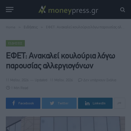
Home
»
Ειδήσεις
»
ΕΦΕΤ: Ανακαλεί κουλούρια λόγω παρουσίας αλλεργιογόνων
ΕΙΔΉΣΕΙΣ
ΕΦΕΤ: Ανακαλεί κουλούρια λόγω
παρουσίας αλλεργιογόνων
11 Μαΐου, 2026
Updated:
11 Μαΐου, 2026
Δεν υπάρχουν Σχόλια
1 Min Read
Facebook
Twitter
LinkedIn