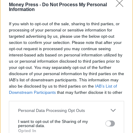
Money Press -
Do Not Process My Personal
Information
If you wish to opt-out of the sale, sharing to third parties, or
processing of your personal or sensitive information for
targeted advertising by us, please use the below opt-out
ΕΦΕΤ
section to confirm your selection. Please note that after your
opt-out request is processed you may continue seeing
interest-based ads based on personal information utilized by
us or personal information disclosed to third parties prior to
Facebook
Twitter
Pinterest
LinkedIn
Tumblr
Telegram
Emai
your opt-out. You may separately opt-out of the further
disclosure of your personal information by third parties on the
IAB’s list of downstream participants. This information may
also be disclosed by us to third parties on the
IAB’s List of
PREVIOUS ARTICLE
NEXT ARTICLE
Downstream Participants
that may further disclose it to other
ΔΑΑ: Κάλυψη 87,64% στο
Ποιο ελληνικό νησί κερδίζει
third parties.
πρόγραμμα επανεπένδυσης
διεθνή προβολή και
μερίσματος - Αντλήθηκαν 83,2
προσελκύει νέες επενδύσεις
Personal Data Processing Opt Outs
εκατ. ευρώ
I want to opt-out of the Sharing of my
personal data.
Opted In