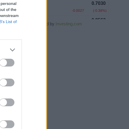
 personal
out of the
 downstream
B’s List of
Powered by
Investing.com