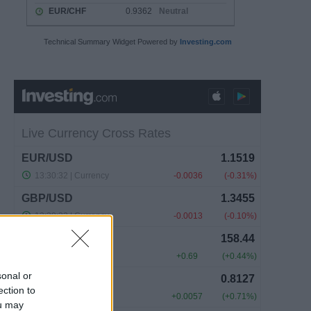
Technical Summary Widget Powered by
Investing.com
sonal or
ection to
ou may