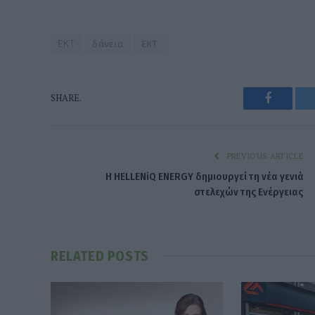
EKT
δάνεια
ΕΚΤ
Faceboo
SHARE.
PREVIOUS ARTICLE
H HELLENiQ ENERGY δημιουργεί τη νέα γενιά
στελεχών της Ενέργειας
RELATED
POSTS