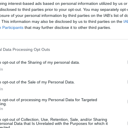
eing interest-based ads based on personal information utilized by us or
νης και τις αναταράξεις που αυτή προκαλεί, ιδίως
disclosed to third parties prior to your opt-out. You may separately opt-
εζικές χορηγήσεις είναι ιδιαίτερα εκτεθειμένες.
losure of your personal information by third parties on the IAB’s list of
. This information may also be disclosed by us to third parties on the
IA
Participants
that may further disclose it to other third parties.
ότι οι τράπεζες δεν είναι σε θέση να προσδιορίσουν
νδέσεών τους με τα ιδιωτικά πιστωτικά κεφάλαια.
l Data Processing Opt Outs
υμαίνεται γύρω στο 1 έως 2% για το ευρωπαϊκό
o opt-out of the Sharing of my personal data.
e, Bruyette & Woods σε σημείωμα τη Δευτέρα.
In
τερους δανειστές όπως η Deutsche Bank, η BNP
o opt-out of the Sale of my Personal Data.
ν είναι σαφές εάν οι ευρωπαϊκές τράπεζες θα
In
εις, καθώς τα σχετικά δάνεια τους είναι σχεδόν πάντα
to opt-out of processing my Personal Data for Targeted
ing.
TV) περίπου 60%, σύμφωνα με τους αναλυτές. «Παρόλα
In
υν και πιθανότατα θα συνεχίσουν να αποτελούν
o opt-out of Collection, Use, Retention, Sale, and/or Sharing
ίναι πιο εκτεθειμένες», έγραψαν.
ersonal Data that Is Unrelated with the Purposes for which it
lected.