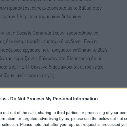
υν προκαλέσει ανησυχία σχετικά με το βαθμό στον
ομέα των 1,8 τρισεκατομμυρίων δολαρίων.
k και η Societe Generale έχουν προσπαθήσει να
ος δεν αντιμετωπίζει συστημικό κίνδυνο. Ενώ η
 παρόμοιες εργασίες που πραγματοποιήθηκαν το 2024
χών της ευρωζώνης δήλωσαν στο Bloomberg ότι οι
ία της. Η ΕΚΤ θέλει να διασφαλίσει ότι οι τράπεζες
πίζουν, ανέφεραν οι πηγές
ση της ΑΙ
ess -
Do Not Process My Personal Information
ση των ελλείψεων που εντοπίστηκαν στις
to opt-out of the sale, sharing to third parties, or processing of your per
τις σχέσεις των τραπεζών με τον τομέα των ιδιωτικών
formation for targeted advertising by us, please use the below opt-out s
α τον τομέα των ιδιωτικών πιστώσεων έχουν
r selection. Please note that after your opt-out request is processed y