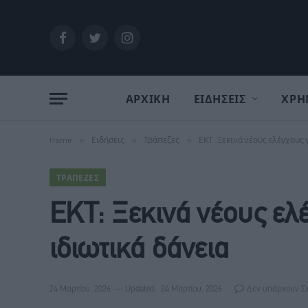
Facebook
Twitter
Instagram
ΑΡΧΙΚΗ
ΕΙΔΗΣΕΙΣ
ΧΡΗ
Home
»
Ειδήσεις
»
Τράπεζες
»
ΕΚΤ: Ξεκινά νέους ελέγχους 
ΤΡΆΠΕΖΕΣ
ΕΚΤ: Ξεκινά νέους ελ
ιδιωτικά δάνεια
24 Μαρτίου, 2026
Updated:
24 Μαρτίου, 2026
Δεν υπάρχουν Σ