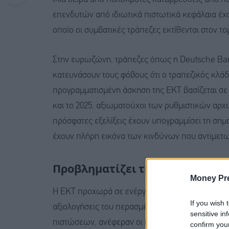
επενδυτών από ιδιωτικά πιστωτικά κεφάλαια έχο
οποίο οι συμβατικές τράπεζες εκτίθενται στον τ
Στην ευρωζώνη, τράπεζες όπως η Deutsche Ban
κατευνάσουν τους φόβους ότι ο τραπεζικός κλάδ
προγραμματισμένη άσκηση της ΕΚΤ βασίζεται σε
και το 2025, αξιωματούχοι των ρυθμιστικών αρ
πρόσφατες εξελίξεις έχουν υπογραμμίσει τη σημασ
έχουν πλήρη εικόνα των κινδύνων που αντιμετω
Προβληματίζει την ΕΚΤ η επίδρα
Money Pr
Η ΕΚΤ προχωρά σε ενέργειες για την αντιμετώπι
If you wish 
αξιολογήσεις του περασμένου έτους σχετικά με 
sensitive in
πιστώσεων, ανέφεραν οι πηγές. Οι ανησυχίες γι
confirm you