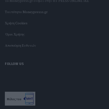
To Moneypress.gr ανήκει στην HT PRESS ONLINE IKE
Tαυτότητα Moneypresss.gr
Χρήση Cookies
'Οροι Χρήσης
Αποποίηση Ευθυνών
FOLLOW US
Μέλος του