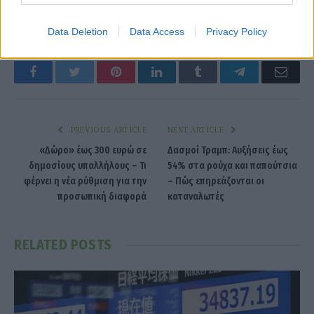
Ελαιόλαδο
Data Deletion
Data Access
Privacy Policy
Facebook
Twitter
Pinterest
LinkedIn
Tumblr
Telegram
Emai
PREVIOUS ARTICLE
NEXT ARTICLE
«Δώρο» έως 300 ευρώ σε
Δασμοί Τραμπ: Αυξήσεις έως
δημοσίους υπαλλήλους – Τι
54% στα ρούχα και παπούτσια
φέρνει η νέα ρύθμιση για την
– Πώς επηρεάζονται οι
προσωπική διαφορά
καταναλωτές
RELATED
POSTS