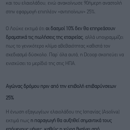
και του ελαιολάδου, ενώ ανακοίνωσε 90ήμερη αναστολή
στην εφαρμογή επιπλέον «αντιποίνων» 25%.
Ο Λούκε εκτιμά ότι
οι δασμοί 10% δεν θα επηρεάσουν
δραματικά τις πωλήσεις της εταιρείας
, αλλά υπογραμμίζει
πως το γενικότερο κλίμα αβεβαιότητας καθιστά τον
σχεδιασμό δύσκολο. Παρ’ όλα αυτά, η Dcoop σκοπεύει να
ενισχύσει το μερίδιό της στις ΗΠΑ.
Αγώνας δρόμου πριν από την επιβολή επιβαρύνσεων
25%
Η ένωση εξαγωγέων ελαιολάδου της Ισπανίας (Asoliva)
εκτιμά πως
η παραγωγή θα αυξηθεί σημαντικά τους
επόμενους μήνες, καθώς η χώρα βγαίνει από