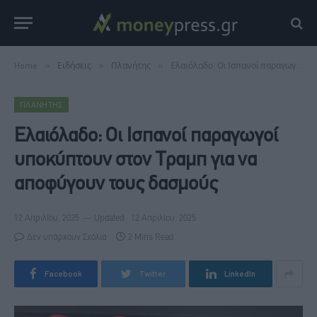
Home
»
Ειδήσεις
»
Πλανήτης
»
Ελαιόλαδο: Οι Ισπανοί παραγωγοί υποκύπτουν στον Τραμπ για να αποφύγουν τους δασμούς
ΠΛΑΝΉΤΗΣ
Ελαιόλαδο: Οι Ισπανοί παραγωγοί
υποκύπτουν στον Τραμπ για να
αποφύγουν τους δασμούς
12 Απριλίου, 2025
Updated:
12 Απριλίου, 2025
Δεν υπάρχουν Σχόλια
2 Mins Read
Facebook
Twitter
LinkedIn