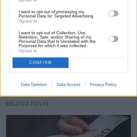
I want to opt-out of processing my
Personal Data for Targeted Advertising.
Opted In
Facebook
Twitter
Pinterest
LinkedIn
Tumblr
Telegram
Emai
I want to opt-out of Collection, Use,
Retention, Sale, and/or Sharing of my
Personal Data that Is Unrelated with the
Purposes for which it was collected.
Opted In
PREVIOUS ARTICLE
NEXT ARTICLE
Ενιαίο Μητρώο Ακινήτων: Η
Θεοδωρικάκος: Στην ΑΑΔΕ για
CONFIRM
ψηφιακή επανάσταση στη
είσπραξη 43 εκατ. ευρώ από
διαχείριση της ακίνητης
επενδύσεις που δεν
περιουσίας στην Ελλάδα
ολοκληρώθηκαν
Data Deletion
Data Access
Privacy Policy
RELATED
POSTS